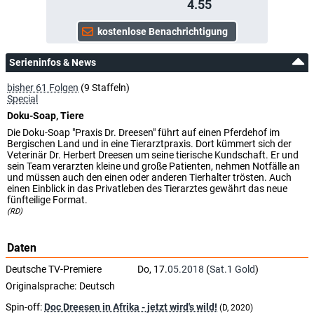
4.55
Serieninfos & News
bisher 61 Folgen
(9 Staffeln)
Special
Doku-Soap, Tiere
Die Doku-Soap "Praxis Dr. Dreesen" führt auf einen Pferdehof im
Bergischen Land und in eine Tierarztpraxis. Dort kümmert sich der
Veterinär Dr. Herbert Dreesen um seine tierische Kundschaft. Er und
sein Team verarzten kleine und große Patienten, nehmen Notfälle an
und müssen auch den einen oder anderen Tierhalter trösten. Auch
einen Einblick in das Privatleben des Tierarztes gewährt das neue
fünfteilige Format.
(RD)
Daten
Deutsche TV-Premiere
Do, 17.
05.2018
(
Sat.1 Gold
)
Originalsprache:
Deutsch
Spin-off:
Doc Dreesen in Afrika - jetzt wird's wild!
(D, 2020)