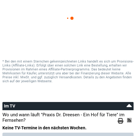
* Bei den mit einem Sternchen gekennzeichneten Links handelt es sich um Provisions-
Links (Affiliate-Links). Erfolgt über einen solchen Link eine Bestellung, erhalten wir
Provisionen im Rahmen eines Affiliate-Partnerprogramms. Das bedeutet keine
Mehrkosten für Käufer, unterstützt uns aber bei der Finanzierung dieser Website. Alle
Preise inkl. MwSt. und ggf. zuzüglich Versandkosten. Details zu den Angeboten finden
sich auf der jeweiligen Webseite.
Im TV
Wo und wann läuft "Praxis Dr. Dreesen - Ein Hof für Tiere" im
Fernsehen?
Keine TV-Termine in den nächsten Wochen.