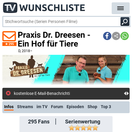
Praxis Dr. Dreesen -
Ein Hof für Tiere
295
D
, 2018–
kostenlose E-Mail-Benachrichtigung bei Streaming-
Infos
Streams
im TV
Forum
Episoden
Shop
Top 3
295
Fans
Serienwertung