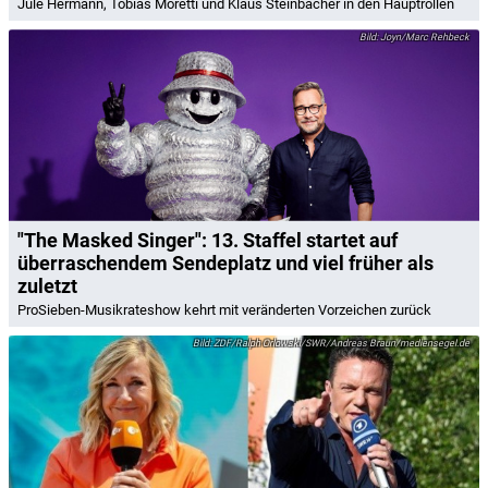
Jule Hermann, Tobias Moretti und Klaus Steinbacher in den Hauptrollen
Joyn/Marc Rehbeck
"The Masked Singer": 13. Staffel startet auf
überraschendem Sendeplatz und viel früher als
zuletzt
ProSieben-Musikrateshow kehrt mit veränderten Vorzeichen zurück
ZDF/Ralph Orlowski/SWR/Andreas Braun/mediensegel.de