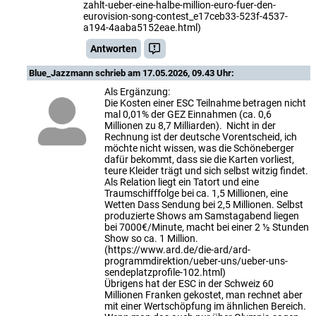
zahlt-ueber-eine-halbe-million-euro-fuer-den-
eurovision-song-contest_e17ceb33-523f-4537-
a194-4aaba5152eae.html)
Antworten
Blue_Jazzmann
schrieb am 17.05.2026, 09.43 Uhr:
Als Ergänzung:
Die Kosten einer ESC Teilnahme betragen nicht
mal 0,01% der GEZ Einnahmen (ca. 0,6
Millionen zu 8,7 Milliarden). Nicht in der
Rechnung ist der deutsche Vorentscheid, ich
möchte nicht wissen, was die Schöneberger
dafür bekommt, dass sie die Karten vorliest,
teure Kleider trägt und sich selbst witzig findet.
Als Relation liegt ein Tatort und eine
Traumschifffolge bei ca. 1,5 Millionen, eine
Wetten Dass Sendung bei 2,5 Millionen. Selbst
produzierte Shows am Samstagabend liegen
bei 7000€/Minute, macht bei einer 2 ½ Stunden
Show so ca. 1 Million.
(https://www.ard.de/die-ard/ard-
programmdirektion/ueber-uns/ueber-uns-
sendeplatzprofile-102.html)
Übrigens hat der ESC in der Schweiz 60
Millionen Franken gekostet, man rechnet aber
mit einer Wertschöpfung im ähnlichen Bereich.