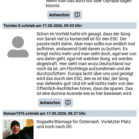
Wenn man das auch nur über Olympia sagen
könnte.
Antworten
Torsten S
schrieb am 17.05.2026, 09.03 Uhr:
Schon im Vorfeld hatte ich gesagt, dass der Song
von Sarah viel zu komerziell ist für den ESC. Der
passte nicht dahin. Aber man sollte nun endlich mal
aufhören, andauernd Geld darein zu buttern. Es
bringt nichts mehr und man sieht doch, egal wer von
uns dahin geht, egal mit welchen Song, wir werden
abgestraft. Hier sieht man wozu Deutschland nur
noch da ist, um Flüchtlinge aufzunehmen und die
durchzufüttern. Europa lacht über uns und gezeigt
wird das durch den ESC, den es ist klar, der Song
war defenetiv gut! Und ich will nichts mehr von den
Öffentlich-Rechtlichen hören, dass die sparen. Das
ist eine dumme Ausrede wie es hier bewiesen wird.
Antworten
Roman1976
schrieb am 17.05.2026, 08.27 Uhr:
Doppelte Blamage für Österreich. Vorletzter Platz
und noch nach Dtl.