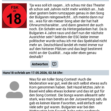
Tja was soll ich sagen...ich schau mir das Theater
eh schon seit Jahren nicht mehr wirklich an...hab
aber gestern beim rumzappen genau in den Song
der Bulgaren reingeswitcht...ich meinte dann nur
so...was für ein mieser Song aber der hat halt
Ohrwurmcharakter...und dann gewinnt der auch
noch. Ein Schelm wer da Hintergedanken hat. Da is
Bulgarien 4 Jahre raus und darf nun der nächste
Ausrichter sein? Seitdem der ESC leider immer
politischer wurde schau ich mir das Spektakel nicht
mehr an. Deutschland landet eh meist immer nur
auf den hinteren Plätzen und das liegt bestimmt
nicht an der Qualität...naja oder eben genau
deshalb?
Antworten
Hans18
schrieb am 17.05.2026, 02.54 Uhr:
Was für ein toller Song Contest! Auch die
Moderation war gut, weil die sich selbst etwas aufs
Korn genommen haben. Seit Hazel letztes Jahr in
Basel wird alles etwas lockerer und das ist gut für
den Song Contest. Die Songs waren allesamt sehr
stark, was man bereits an der Jurywertung sah, da
gab es keinen klaren Favoriten, weil einfach sehr
viele sehr gut waren. Bulgarien war bei den