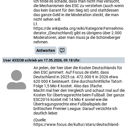
Ich finde es schade, dass man nicht mal versucht,
die Mechanismen des ESC zu verstehen (auch wenn
das kein Garant für den Sieg ist) und stattdessen
das ganze Geld in die Moderation steckt, die man
nicht sehen will.
Lt.
https://de.wikipedia.org/wiki/Kategorie:Fernsehmo
derator_(Deutschland) gibt es übrigens über 2.000
Moderatoren, aber man muss ja die Schöneberger
nehmen.
Antworten
User 433238
schrieb am 17.05.2026, 09.18 Uhr:
An jeden, der hier über die Kosten Deutschlands für
den ESC jammert. Auf Focus.de steht, dass
Deutschland in 2025 ca. 472.000 € in 2026 etwa
620 000 € beisteuert. Eine durchschnittliche Tatort-
Folge 1,5 Mio € kostet. Also das 3fache.
Macht mal hier den Vergleich und schaut mal auf die
Kosten für Übertragsrechte beim Fußball. Der ganze
ESC2016 kostet mit 14 Mio € soviel wie die
Übertragungsrechte eine Fußballspiels der
brittischen Premier League. Darauf verzichte ich
deutlich lieber.
(Quelle:
https://www.focus.de/kultur/stars/deutschland-