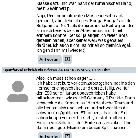
Klasse dazu und war, nach der rumänischen Band,
mein Gewinnertip.
Naja, Rechnung ohne den Massengeschmack
gemacht, aber lieber dieses "Bunga-Bunga" von der
Bulgarin auf Nr. 1, als der israelische Beitrag, an den
ich mich bereits bei der Abrechnung nicht mehr
erinnern konnte. Der soll ja angeblich vielen Bots
gefallen haben, aber keiner weiß was genaues
darüber, ich auch nicht. Ist mir eh so ziemlich egal...
ich geh dann mal wieder :)
Antworten
Spanferkel
schrieb via
tvforen.de
am 18.05.2026, 13.39 Uhr:
Also, ich muss schon sagen.....
Ich habe erst kurz vor dem Zubettgehen, nachts den
Fernseher eingeschaltet und dort zufällig, weil ich
den ESC schon lange abgeschrieben habe,
mitbekommen, wie es hieß Germany 0 Punkte. Dann
schwenkte die Kamera auf das deutsche Team und
alle freuten sich und lachten und schwenkten die
schwarz/rot/goldenen Fähnchen, als ob der Sieg
schon knapp vor der Tür steht, anstatt mitten in
Europa vor Scham in den Boden zu versinken. Und
dann noch gute Miene zum bösen Spiel machen.
Antworten