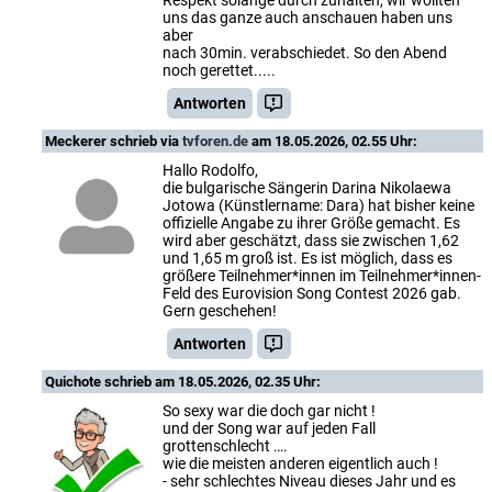
Respekt solange durch zuhalten, wir wollten
uns das ganze auch anschauen haben uns
aber
nach 30min. verabschiedet. So den Abend
noch gerettet.....
Antworten
Meckerer
schrieb via
tvforen.de
am 18.05.2026, 02.55 Uhr:
Hallo Rodolfo,
die bulgarische Sängerin Darina Nikolaewa
Jotowa (Künstlername: Dara) hat bisher keine
offizielle Angabe zu ihrer Größe gemacht. Es
wird aber geschätzt, dass sie zwischen 1,62
und 1,65 m groß ist. Es ist möglich, dass es
größere Teilnehmer*innen im Teilnehmer*innen-
Feld des Eurovision Song Contest 2026 gab.
Gern geschehen!
Antworten
Quichote
schrieb am 18.05.2026, 02.35 Uhr:
So sexy war die doch gar nicht !
und der Song war auf jeden Fall
grottenschlecht ….
wie die meisten anderen eigentlich auch !
- sehr schlechtes Niveau dieses Jahr und es