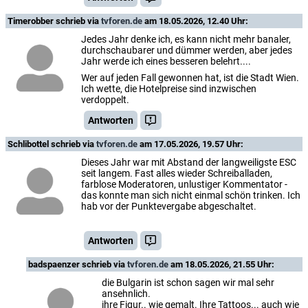
Timerobber
schrieb via
tvforen.de
am 18.05.2026, 12.40 Uhr:
Jedes Jahr denke ich, es kann nicht mehr banaler,
durchschaubarer und dümmer werden, aber jedes
Jahr werde ich eines besseren belehrt....
Wer auf jeden Fall gewonnen hat, ist die Stadt Wien.
Ich wette, die Hotelpreise sind inzwischen
verdoppelt.
Antworten
Schlibottel
schrieb via
tvforen.de
am 17.05.2026, 19.57 Uhr:
Dieses Jahr war mit Abstand der langweiligste ESC
seit langem. Fast alles wieder Schreiballaden,
farblose Moderatoren, unlustiger Kommentator -
das konnte man sich nicht einmal schön trinken. Ich
hab vor der Punktevergabe abgeschaltet.
Antworten
badspaenzer
schrieb via
tvforen.de
am 18.05.2026, 21.55 Uhr:
die Bulgarin ist schon sagen wir mal sehr
ansehnlich.
ihre Figur.. wie gemalt. Ihre Tattoos... auch wie