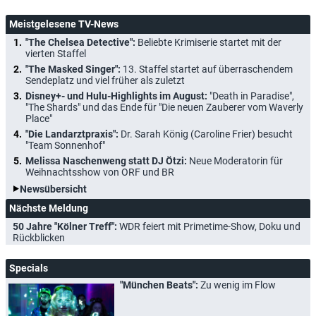
Meistgelesene TV-News
"The Chelsea Detective":
Beliebte Krimiserie startet mit der
vierten Staffel
"The Masked Singer":
13. Staffel startet auf überraschendem
Sendeplatz und viel früher als zuletzt
Disney+- und Hulu-Highlights im August:
"Death in Paradise",
"The Shards" und das Ende für "Die neuen Zauberer vom Waverly
Place"
"Die Landarztpraxis":
Dr. Sarah König (Caroline Frier) besucht
"Team Sonnenhof"
Melissa Naschenweng statt DJ Ötzi:
Neue Moderatorin für
Weihnachtsshow von ORF und BR
Newsübersicht
Nächste Meldung
50 Jahre "Kölner Treff":
WDR feiert mit Primetime-Show, Doku und
Rückblicken
Specials
"München Beats":
Zu wenig im Flow