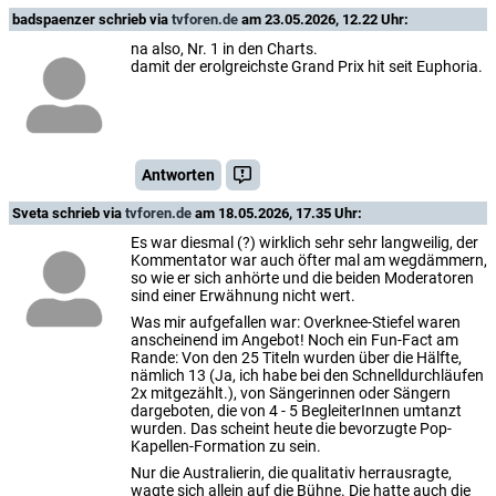
badspaenzer
schrieb via
tvforen.de
am 23.05.2026, 12.22 Uhr:
na also, Nr. 1 in den Charts.
damit der erolgreichste Grand Prix hit seit Euphoria.
Antworten
Sveta
schrieb via
tvforen.de
am 18.05.2026, 17.35 Uhr:
Es war diesmal (?) wirklich sehr sehr langweilig, der
Kommentator war auch öfter mal am wegdämmern,
so wie er sich anhörte und die beiden Moderatoren
sind einer Erwähnung nicht wert.
Was mir aufgefallen war: Overknee-Stiefel waren
anscheinend im Angebot! Noch ein Fun-Fact am
Rande: Von den 25 Titeln wurden über die Hälfte,
nämlich 13 (Ja, ich habe bei den Schnelldurchläufen
2x mitgezählt.), von Sängerinnen oder Sängern
dargeboten, die von 4 - 5 BegleiterInnen umtanzt
wurden. Das scheint heute die bevorzugte Pop-
Kapellen-Formation zu sein.
Nur die Australierin, die qualitativ herrausragte,
wagte sich allein auf die Bühne. Die hatte auch die