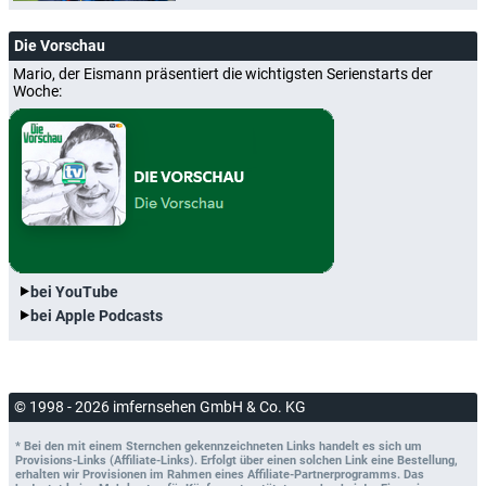
Die Vorschau
Mario, der Eismann präsentiert die wichtigsten Serienstarts der
Woche:
bei YouTube
bei Apple Podcasts
© 1998 - 2026 imfernsehen GmbH & Co. KG
* Bei den mit einem Sternchen gekennzeichneten Links handelt es sich um
Provisions-Links (Affiliate-Links). Erfolgt über einen solchen Link eine Bestellung,
erhalten wir Provisionen im Rahmen eines Affiliate-Partnerprogramms. Das