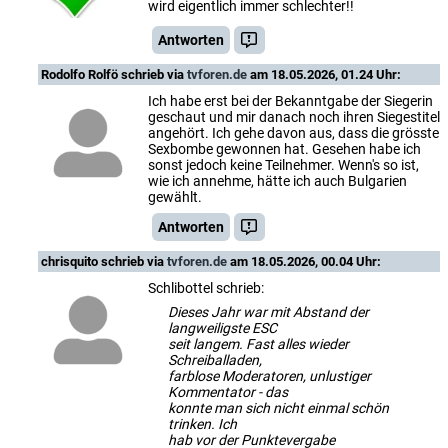
wird eigentlich immer schlechter!!
Antworten
Rodolfo Rolfö
schrieb via
tvforen.de
am 18.05.2026, 01.24 Uhr:
Ich habe erst bei der Bekanntgabe der Siegerin
geschaut und mir danach noch ihren Siegestitel
angehört. Ich gehe davon aus, dass die grösste
Sexbombe gewonnen hat. Gesehen habe ich
sonst jedoch keine Teilnehmer. Wenn's so ist,
wie ich annehme, hätte ich auch Bulgarien
gewählt.
Antworten
chrisquito
schrieb via
tvforen.de
am 18.05.2026, 00.04 Uhr:
Schlibottel schrieb:
Dieses Jahr war mit Abstand der
langweiligste ESC
seit langem. Fast alles wieder
Schreiballaden,
farblose Moderatoren, unlustiger
Kommentator - das
konnte man sich nicht einmal schön
trinken. Ich
hab vor der Punktevergabe