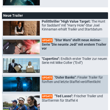
Neue Trailer
Politthriller "High Value Target:
The Hunt
for Saddam" mit "Harry Hole"-Star Joel
Kinnaman erhält Trailer und Startdatum
"Star Wars" stellt neue Anime-
UPDATE
Serie "Die neunte Jedi" mit erstem Trailer
vor
"Cupertino":
Endlich erster Trailer zur neuen
Serie mit Mike Colter ("Evil")
"Outer Banks":
Finaler Trailer für
UPDATE
fünften und letzte Staffel veröffentlicht
"Ted Lasso":
Frischer Trailer und
UPDATE
Starttermin für Staffel 4