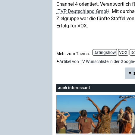
Channel 4 orientiert. Verantwortlich 
ITVP Deutschland GmbH
. Mit durchs
Zielgruppe war die fünfte Staffel von
Erfolg für VOX.
Datingshow
VOX
D
Mehr zum Thema:
Artikel von TV Wunschliste in der Google
▼ z
auch interessant
WDR/Ann