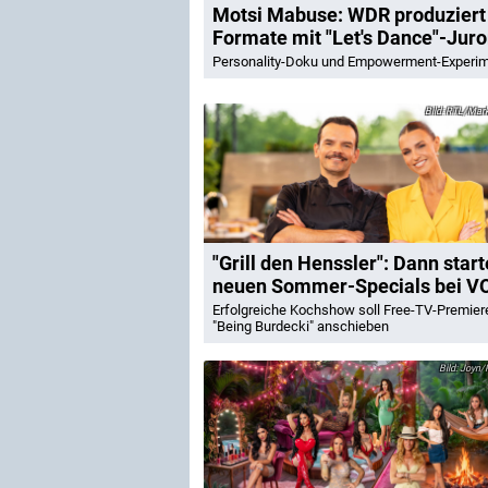
Motsi Mabuse: WDR produziert
Formate mit "Let's Dance"-Juro
Personality-Doku und Empowerment-Experi
RTL/Mark
"Grill den Henssler": Dann start
neuen Sommer-Specials bei V
Erfolgreiche Kochshow soll Free-TV-Premier
"Being Burdecki" anschieben
Joyn/R