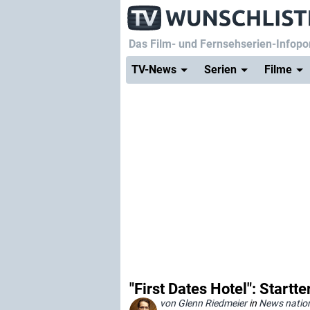
Das Film- und Fernsehserien-Infopor
TV-News
Serien
Filme
"First Dates Hotel": Startt
von Glenn Riedmeier
in
News natio