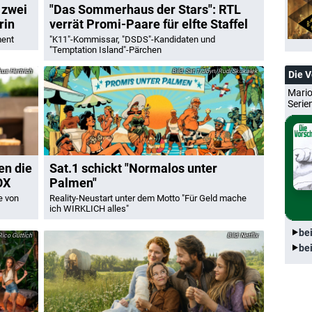
 zwei
"Das Sommerhaus der Stars": RTL
rin
verrät Promi-Paare für elfte Staffel
ment
"K11"-Kommissar, "DSDS"-Kandidaten und
"Temptation Island"-Pärchen
us Hertrich
Sat.1/Joyn/Rudi Skukalek
Die 
Mario
Serie
en die
Sat.1 schickt "Normalos unter
OX
Palmen"
e von
Reality-Neustart unter dem Motto "Für Geld mache
ich WIRKLICH alles"
be
ico Güttich
Netflix
be