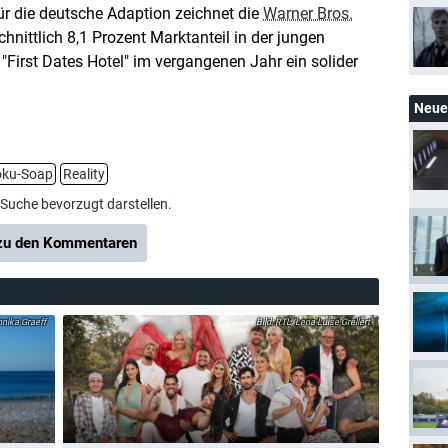
für die deutsche Adaption zeichnet die
Warner Bros.
chnittlich 8,1 Prozent Marktanteil in der jungen
 "First Dates Hotel" im vergangenen Jahr ein solider
Neue 
oku-Soap
Reality
-Suche bevorzugt darstellen.
u den Kommentaren
ika Graeff
RTL/Lena-Luise Grellert