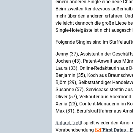
einem anderen Single eine neue Cha
Beim zweiten Rendezvous außerhalb 
mehr über den anderen erfahren. Und w
vielleicht dennoch die große Liebe b
Single-Hotelgäste ist nicht ausgesch
Folgende Singles sind im Staffelauft
Jenny (37), Assistentin der Geschäft
Jochen (43), Patent-Anwalt aus Mün
Laura (33), Online-Redakteurin aus 
Benjamin (35), Koch aus Braunschw
Björn (29), Selbstständiger Handelsv
Susanne (57), Serviceassistentin au
Oliver (57), Verkäufer aus Roermond
Xenia (23), Content-Managerin im K
Max (31), Berufskraftfahrer aus Arns
Roland Trettl
spielt wieder den Amor 
Vorabendsendung
"First Dates - E