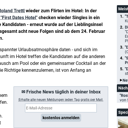
Meis
Roland Trettl
wieder zum Flirten im Hotel: In der
"
"First Dates Hotel"
checken wieder Singles in ein
K
e Kandidaten - erneut wurde auf der Lieblingsinsel
D
nsgesamt acht neue Folgen sind ab dem 24. Februar
"
E
m.
P
"
entspannter Urlaubsatmosphäre daten - und sich im
(
nkunft im Hotel treffen die Kandidaten auf die anderen
"
P
Plausch am Pool oder ein gemeinsamer Cocktail an der
"
die Richtige kennenzulernen, ist von Anfang an
s
Ne
Näch
✉ Frische News täglich in deiner Inbox
inem
"Ros
Erhalte a
lle neuen Meldungen jeden Tag gratis per Mail.
von 
fen.
Spec
n.
kostenlos anmelden
t