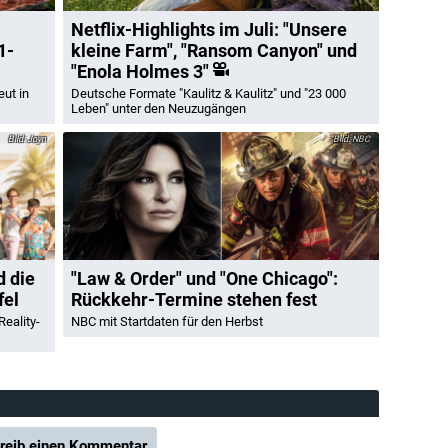
Netflix-Highlights im Juli: "Unsere
1-
kleine Farm", "Ransom Canyon" und
"Enola Holmes 3"
eut in
Deutsche Formate "Kaulitz & Kaulitz" und "23 000
Leben" unter den Neuzugängen
Joyn
NBC
d die
"Law & Order" und "One Chicago":
fel
Rückkehr-Termine stehen fest
eality-
NBC mit Startdaten für den Herbst
reib einen Kommentar