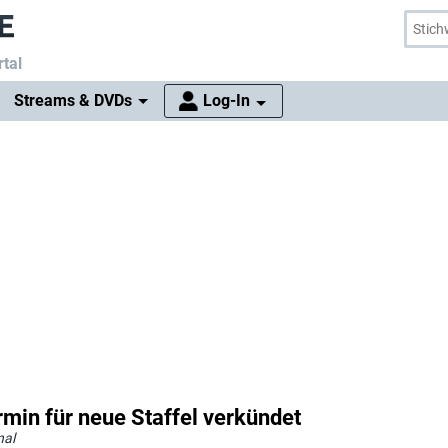
tal
Streams & DVDs
Log-In
ermin für neue Staffel verkündet
nal