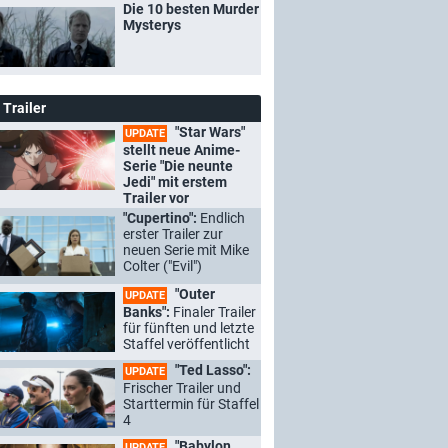
Die 10 besten Murder
Mysterys
Trailer
"Star Wars"
UPDATE
stellt neue Anime-
Serie "Die neunte
Jedi" mit erstem
Trailer vor
"Cupertino":
Endlich
erster Trailer zur
neuen Serie mit Mike
Colter ("Evil")
"Outer
UPDATE
Banks":
Finaler Trailer
für fünften und letzte
Staffel veröffentlicht
"Ted Lasso":
UPDATE
Frischer Trailer und
Starttermin für Staffel
4
"Babylon
UPDATE