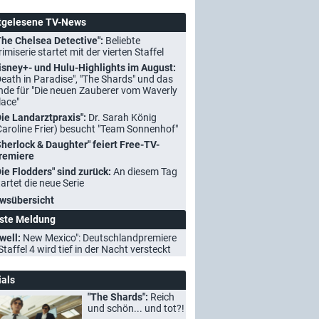
tgelesene TV-News
The Chelsea Detective":
Beliebte
rimiserie startet mit der vierten Staffel
isney+- und Hulu-Highlights im August:
Death in Paradise", "The Shards" und das
nde für "Die neuen Zauberer vom Waverly
lace"
Die Landarztpraxis":
Dr. Sarah König
Caroline Frier) besucht "Team Sonnenhof"
Sherlock & Daughter" feiert Free-TV-
remiere
Die Flodders" sind zurück:
An diesem Tag
tartet die neue Serie
wsübersicht
ste Meldung
well:
New Mexico": Deutschlandpremiere
Staffel 4 wird tief in der Nacht versteckt
ials
"The Shards":
Reich
und schön... und tot?!