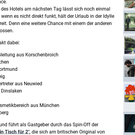
nce.
des Hotels am nächsten Tag lässt sich noch einmal
enn es nicht direkt funkt, hält der Urlaub in der Idylle
ereit. Denn eine weitere Chance mit einem der anderen
lossen.
akt dabei:
sleitung aus Korschenbroich
chen
Dortmund
eig
ertreter aus Neuwied
s Dinslaken
osmetikbereich aus München
berg
und führt als Gastgeber durch das Spin-Off der
in Tisch für 2"
, die sich am britischen Original von