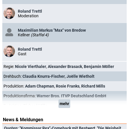
Roland Trettl
Moderation
Maximilian Markus "Max" von Bredow
Kellner
(Staffel 4)
Roland Trettl
Gast
Regie:
Nicole Vierthaler
,
Alexander Brasack
,
Benjamin Möller
Drehbuch:
Claudia Knurra-Fischer
,
Joëlle Wietholt
Produktion:
Adam Chapman
,
Rosie Franks
,
Richard Mills
Produktionsfirma:
Warner Bros. ITVP Deutschland GmbH
mehr
Redaktion:
Richard Mills
News & Meldungen
Quoten: "Kommissar Rex"-Comeback mit Bestwert, "Die Weisheit der Vielen" bricht ein