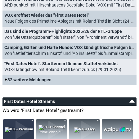
ARD punktet mit Hirschhausens Deepfake-Doku, VOX mit "First Dates Hotel" (05.05.2026)
VOX eröffnet wieder das "First Dates Hotel"
Neue Folgen des Primetime-Ablegers mit Roland Trettl in Sicht (24.03.2026)
Das sind die Programm-Highlights 2025/26 der RTL-Gruppe
Von "Die Unzerquizbaren" bis "Hitster", von "Prominent verwandt" bis "Neue Geschichten vom Pumuckl" (31.10.2025)
Camping, Gärten und Harte Hunde: VOX kündigt frische Folgen beliebter Doku-Soaps an
Von "Detlef tierisch im Einsatz" und "Ab ins Beet!" bis "Einmal Camping, immer Camping" und "Harte Hunde" (29.01.2025)
"First Dates Hotel": Starttermin für neue Staffel verkündet
VOX-Datingshow mit Roland Trettl kehrt zurück (29.01.2025)
32 weitere Meldungen
First Dates Hotel Streams
Wo wird "First Dates Hotel" gestreamt?
Prime Video Zusatz-Kanäle