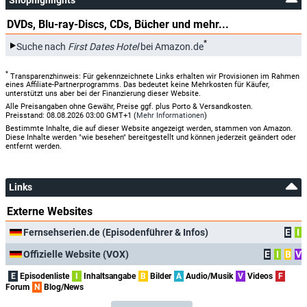
DVDs, Blu-ray-Discs, CDs, Bücher und mehr...
*
Suche nach
First Dates Hotel
bei Amazon.de
*
Transparenzhinweis: Für gekennzeichnete Links erhalten wir Provisionen im Rahmen
eines Affiliate-Partnerprogramms. Das bedeutet keine Mehrkosten für Käufer,
unterstützt uns aber bei der Finanzierung dieser Website.
Alle Preisangaben ohne Gewähr, Preise ggf. plus Porto & Versandkosten.
Preisstand: 08.08.2026 03:00 GMT+1 (
Mehr Informationen
)
Bestimmte Inhalte, die auf dieser Website angezeigt werden, stammen von Amazon.
Diese Inhalte werden "wie besehen" bereitgestellt und können jederzeit geändert oder
entfernt werden.
Links
Externe Websites
Fernsehserien.de (Episodenführer & Infos)
E
I
Offizielle Website (VOX)
E
I
B
V
E
Episodenliste
I
Inhaltsangabe
B
Bilder
A
Audio/Musik
V
Videos
F
Forum
N
Blog/News