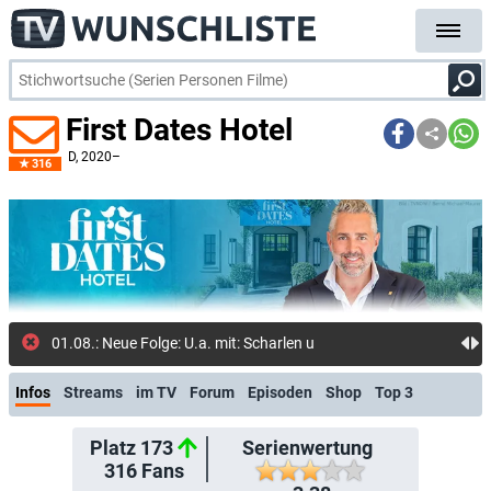
First Dates Hotel
D
, 2020–
316
01.08.: Neue Folge: U.a. mit: Scharlen und Martin (RTL+ Free)
Infos
Streams
im TV
Forum
Episoden
Shop
Top 3
Platz 173
Serienwertung
316
Fans