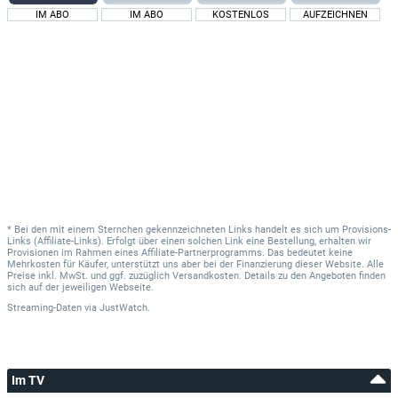
IM ABO
IM ABO
KOSTENLOS
AUFZEICHNEN
* Bei den mit einem Sternchen gekennzeichneten Links handelt es sich um Provisions-
Links (Affiliate-Links). Erfolgt über einen solchen Link eine Bestellung, erhalten wir
Provisionen im Rahmen eines Affiliate-Partnerprogramms. Das bedeutet keine
Mehrkosten für Käufer, unterstützt uns aber bei der Finanzierung dieser Website. Alle
Preise inkl. MwSt. und ggf. zuzüglich Versandkosten. Details zu den Angeboten finden
sich auf der jeweiligen Webseite.
Streaming-Daten
via
JustWatch.
Im TV