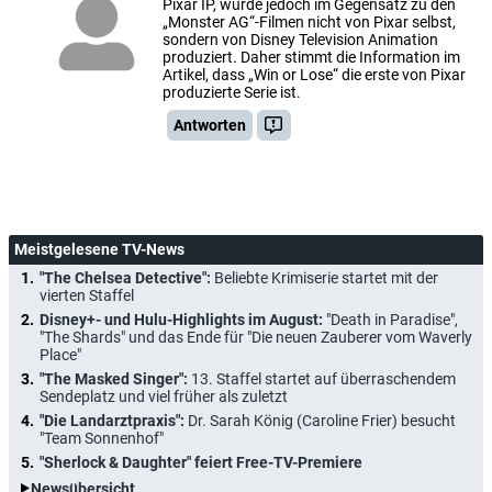
Pixar IP, wurde jedoch im Gegensatz zu den
„Monster AG“-Filmen nicht von Pixar selbst,
sondern von Disney Television Animation
produziert. Daher stimmt die Information im
Artikel, dass „Win or Lose“ die erste von Pixar
produzierte Serie ist.
Antworten
Meistgelesene TV-News
"The Chelsea Detective":
Beliebte Krimiserie startet mit der
vierten Staffel
Disney+- und Hulu-Highlights im August:
"Death in Paradise",
"The Shards" und das Ende für "Die neuen Zauberer vom Waverly
Place"
"The Masked Singer":
13. Staffel startet auf überraschendem
Sendeplatz und viel früher als zuletzt
"Die Landarztpraxis":
Dr. Sarah König (Caroline Frier) besucht
"Team Sonnenhof"
"Sherlock & Daughter" feiert Free-TV-Premiere
Newsübersicht