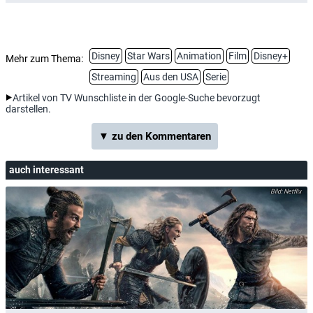
Disney
Star Wars
Animation
Film
Disney+
Mehr zum Thema:
Streaming
Aus den USA
Serie
Artikel von TV Wunschliste in der Google-Suche bevorzugt
darstellen.
▼ zu den Kommentaren
auch interessant
Netflix