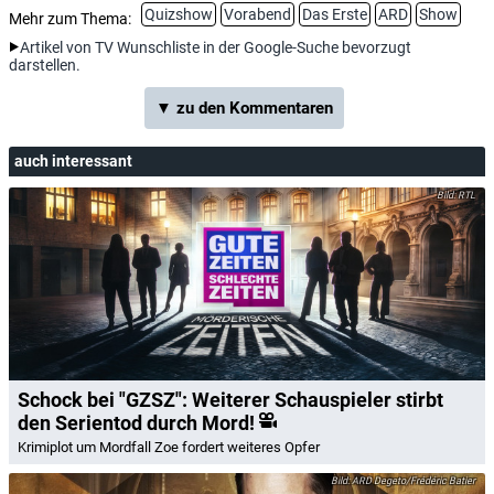
Quizshow
Vorabend
Das Erste
ARD
Show
Mehr zum Thema:
Artikel von TV Wunschliste in der Google-Suche bevorzugt
darstellen.
▼ zu den Kommentaren
auch interessant
RTL
Schock bei "GZSZ": Weiterer Schauspieler stirbt
den Serientod durch Mord!
Krimiplot um Mordfall Zoe fordert weiteres Opfer
ARD Degeto/Frédéric Batier