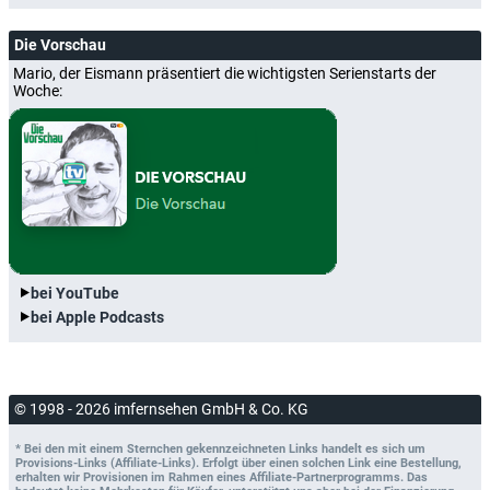
Die Vorschau
Mario, der Eismann präsentiert die wichtigsten Serienstarts der
Woche:
bei YouTube
bei Apple Podcasts
© 1998 - 2026 imfernsehen GmbH & Co. KG
* Bei den mit einem Sternchen gekennzeichneten Links handelt es sich um
Provisions-Links (Affiliate-Links). Erfolgt über einen solchen Link eine Bestellung,
erhalten wir Provisionen im Rahmen eines Affiliate-Partnerprogramms. Das