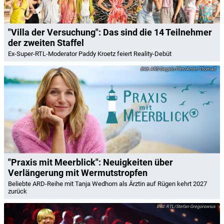
"Villa der Versuchung": Das sind die 14 Teilnehmer
der zweiten Staffel
Ex-Super-RTL-Moderator Paddy Kroetz feiert Reality-Debüt
ARD Degeto Film/Arnim Thomaß
"Praxis mit Meerblick": Neuigkeiten über
Verlängerung mit Wermutstropfen
Beliebte ARD-Reihe mit Tanja Wedhorn als Ärztin auf Rügen kehrt 2027
zurück
RTL/Stefan Gregorowius