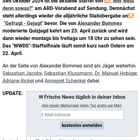
Seit Oktober 2024 ist die aktuelle Staffel von
"Wer weiß
denn sowas?"
am ARD-Vorabend auf Sendung. Demnächst
steht allerdings wieder die alljährliche Stabübergabe an
"Gefragt - Gejagt"
bevor. Die von
Alexander Bommes
moderierte Quizjagd kehrt am 23. April zurück und wird
dann wieder montags bis freitags um 18 Uhr zu sehen sein.
Das "WWDS"-Staffelfinale läuft somit kurz nach Ostern am
22. April.
An der Seite von Alexander Bommes sind als Jäger weiterhin
Sebastian Jacoby
,
Sebastian Klussmann
,
Dr. Manuel Hobiger
,
Adriane Rickel
und
Annegret Schenkel
dabei.
UPDATE:
✉ Frische News täglich in deiner Inbox
A
lle neuen Meldungen jeden Tag gratis per Mail.
kostenlos anmelden