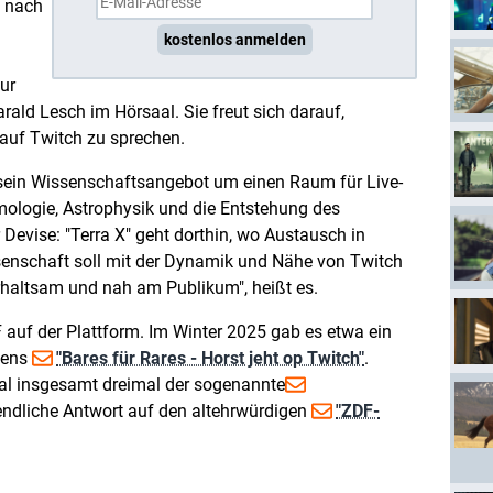
n nach
kostenlos anmelden
ur
rald Lesch im Hörsaal. Sie freut sich darauf,
uf Twitch zu sprechen.
 sein Wissenschaftsangebot um einen Raum für Live-
ologie, Astrophysik und die Entstehung des
Devise: "Terra X" geht dorthin, wo Austausch in
issenschaft soll mit der Dynamik und Nähe von Twitch
rhaltsam und nah am Publikum", heißt es.
 auf der Plattform. Im Winter 2025 gab es etwa ein
ens
"Bares für Rares - Horst jeht op Twitch"
.
l insgesamt dreimal der sogenannte
ugendliche Antwort auf den altehrwürdigen
"ZDF-