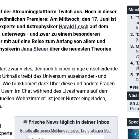
Meis
f der Streamingplattform Twitch aus. Noch in dieser
"
öhnlichen Premiere: Am Mittwoch, den 17. Juni ist
a
experte und Astrophysiker
Harald Lesch
auf dem
f
m unterwegs - und zwar zu einem besonderen
"
(
r mit auf eine Reise zum Anfang von allem und
M
hysikerin
Jana Steuer
über die neuesten Theorien
N
v
"
s
ärt zwar vieles, dennoch bleiben einige entscheidende
"
 Urknalls treibt das Universum auseinander - und
D
Wie funktioniert das? Über diese und andere Fragen
Ne
 Usern im Chat während des Livestreams auf dem
Näch
rtuellen Wohnzimmer" ist jeder Nutzer eingeladen,
50 J
.
Prim
✉ Frische News täglich in deiner Inbox
Spec
d
Erhalte a
lle neuen Meldungen jeden Tag gratis per Mail.
xperte