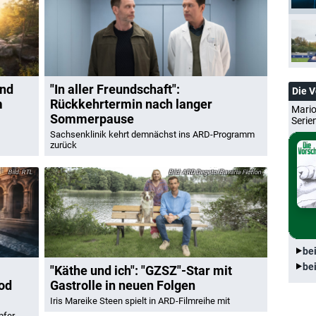
und
"In aller Freundschaft":
Die 
m
Rückkehrtermin nach langer
Mario
Sommerpause
Serie
Sachsenklinik kehrt demnächst ins ARD-Programm
zurück
RTL
ARD Degeto/Bavaria Fiction
be
be
"Käthe und ich": "GZSZ"-Star mit
tod
Gastrolle in neuen Folgen
Iris Mareike Steen spielt in ARD-Filmreihe mit
pfer