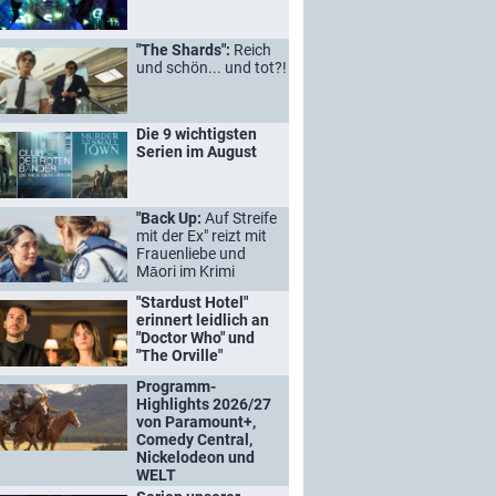
"The Shards":
Reich
und schön... und tot?!
Die 9 wichtigsten
Serien im August
"Back Up:
Auf Streife
mit der Ex" reizt mit
Frauenliebe und
Māori im Krimi
"Stardust Hotel"
erinnert leidlich an
"Doctor Who" und
"The Orville"
Programm-
Highlights 2026/27
von Paramount+,
Comedy Central,
Nickelodeon und
WELT