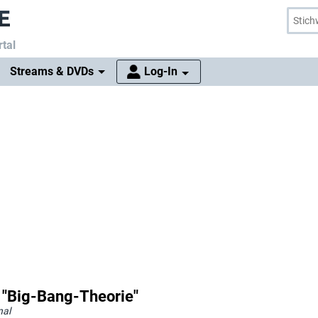
tal
Streams & DVDs
Log-In
 "Big-Bang-Theorie"
nal