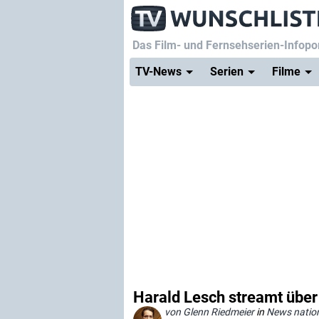
Das Film- und Fernsehserien-Infopor
TV-News
Serien
Filme
Harald Lesch streamt über
von Glenn Riedmeier
in
News natio