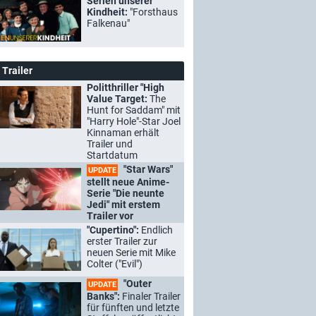
Serien unserer
Kindheit:
"Forsthaus
Falkenau"
Trailer
Politthriller "High
Value Target:
The
Hunt for Saddam" mit
"Harry Hole"-Star Joel
Kinnaman erhält
Trailer und
Startdatum
"Star Wars"
UPDATE
stellt neue Anime-
Serie "Die neunte
Jedi" mit erstem
Trailer vor
"Cupertino":
Endlich
erster Trailer zur
neuen Serie mit Mike
Colter ("Evil")
"Outer
UPDATE
Banks":
Finaler Trailer
für fünften und letzte