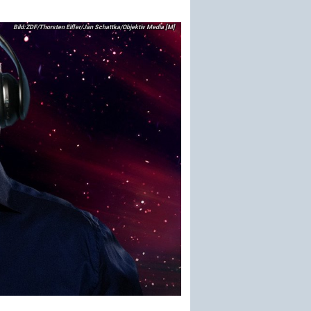
ZDF/Thorsten Eifler/Jan Schattka/Objektiv Media [M]