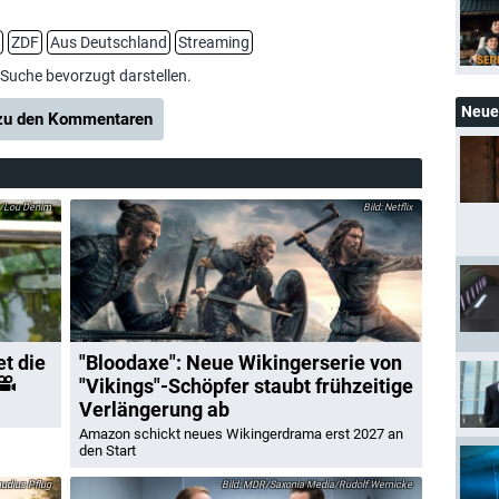
ZDF
Aus Deutschland
Streaming
-Suche bevorzugt darstellen.
Neue 
u den Kommentaren
s/Lou Denim
Netflix
et die
"Bloodaxe": Neue Wikingerserie von
"Vikings"-Schöpfer staubt frühzeitige
Verlängerung ab
Amazon schickt neues Wikingerdrama erst 2027 an
den Start
udius Pflug
MDR/Saxonia Media/Rudolf Wernicke