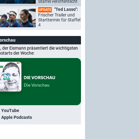
Staffel veröffentlicht
"Ted Lasso":
UPDATE
Frischer Trailer und
Starttermin für Staffel
4
Vorschau
, der Eismann präsentiert die wichtigsten
nstarts der Woche:
i YouTube
i Apple Podcasts