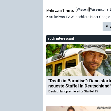
Wissen
Wissenschaft
Mehr zum Thema:
Artikel von TV Wunschliste in der Google
▼ z
auch interessant
BBC/Red Planet Picture
"Death in Paradise": Dann start
neueste Staffel in Deutschland
Deutschlandpremiere für Staffel 15
Sat.1/Cla