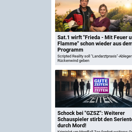
Sat.1 wirft "Frieda - Mit Feuer 
Flamme" schon wieder aus de
Programm
Scripted Reality soll "Landarztpraxis"-Ableger
Rückenwind geben
Schock bei "GZSZ": Weiterer
Schauspieler stirbt den Serien
durch Mord!
Krimiplot um Mordfall Zoe fordert weiteres O