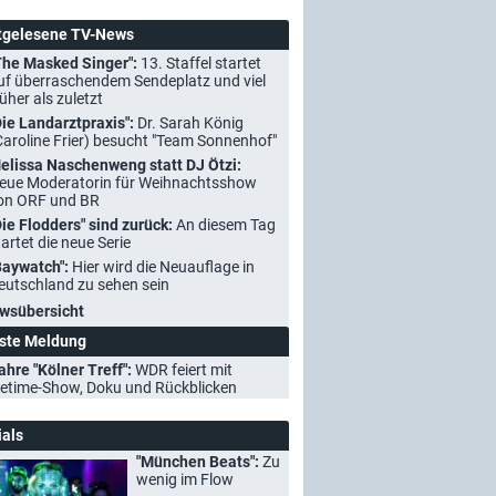
tgelesene TV-News
The Masked Singer":
13. Staffel startet
uf überraschendem Sendeplatz und viel
rüher als zuletzt
Die Landarztpraxis":
Dr. Sarah König
Caroline Frier) besucht "Team Sonnenhof"
elissa Naschenweng statt DJ Ötzi:
eue Moderatorin für Weihnachtsshow
on ORF und BR
Die Flodders" sind zurück:
An diesem Tag
tartet die neue Serie
Baywatch":
Hier wird die Neuauflage in
eutschland zu sehen sein
wsübersicht
ste Meldung
ahre "Kölner Treff":
WDR feiert mit
etime-Show, Doku und Rückblicken
ials
"München Beats":
Zu
wenig im Flow