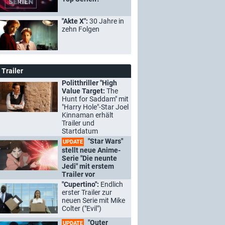
"Akte X":
30 Jahre in
zehn Folgen
Trailer
Politthriller "High
Value Target:
The
Hunt for Saddam" mit
"Harry Hole"-Star Joel
Kinnaman erhält
Trailer und
Startdatum
"Star Wars"
UPDATE
stellt neue Anime-
Serie "Die neunte
Jedi" mit erstem
Trailer vor
"Cupertino":
Endlich
erster Trailer zur
neuen Serie mit Mike
Colter ("Evil")
"Outer
UPDATE