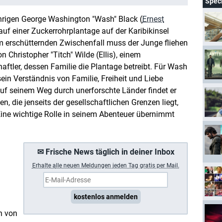
Spec
ährigen George Washington "Wash" Black (
Ernest
 auf einer Zuckerrohrplantage auf der Karibikinsel
 erschütternden Zwischenfall muss der Junge fliehen
Christopher "Titch" Wilde (Ellis), einem
aftler, dessen Familie die Plantage betreibt. Für Wash
sein Verständnis von Familie, Freiheit und Liebe
Auf seinem Weg durch unerforschte Länder findet er
, die jenseits der gesellschaftlichen Grenzen liegt,
Eine wichtige Rolle in seinem Abenteuer übernimmt
✉ Frische News täglich in deiner Inbox
Erhalte a
lle neuen Meldungen jeden Tag gratis per Mail.
kostenlos anmelden
n von