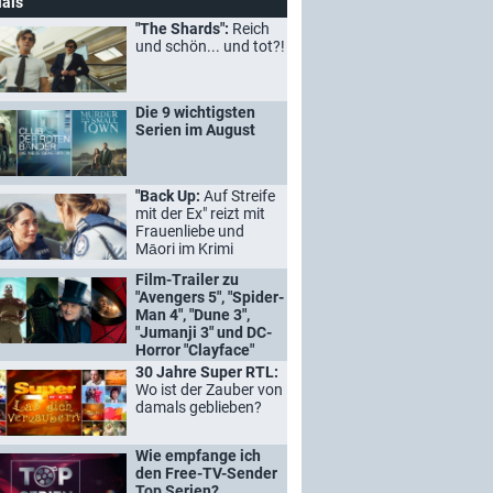
ials
"The Shards":
Reich
und schön... und tot?!
Die 9 wichtigsten
Serien im August
"Back Up:
Auf Streife
mit der Ex" reizt mit
Frauenliebe und
Māori im Krimi
Film-Trailer zu
"Avengers 5", "Spider-
Man 4", "Dune 3",
"Jumanji 3" und DC-
Horror "Clayface"
30 Jahre Super RTL:
Wo ist der Zauber von
damals geblieben?
Wie empfange ich
den Free-TV-Sender
Top Serien?