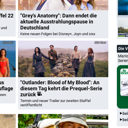
fel 22
"Grey's Anatomy": Dann endet die
aktuelle Ausstrahlungspause in
Deutschland
 und
Keine neuen Folgen bei Disney+, Joyn und sixx
NBC
Starz
Die 
Mario
Serie
us
"Outlander: Blood of My Blood": An
uflage
diesem Tag kehrt die Prequel-Serie
zurück
hren
Termin und neuer Trailer zur zweiten Staffel
veröffentlicht
be
ITV
BBC/Red Planet Pictures/Lou Denim
be