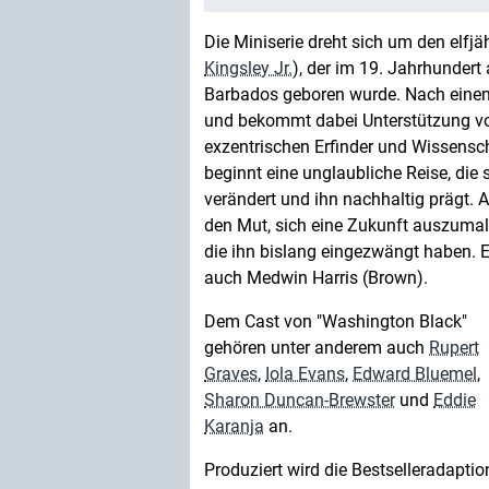
Die Miniserie dreht sich um den elfj
Kingsley Jr.
), der im 19. Jahrhundert
Barbados geboren wurde. Nach einem
und bekommt dabei Unterstützung von 
exzentrischen Erfinder und Wissensch
beginnt eine unglaubliche Reise, die 
verändert und ihn nachhaltig prägt. 
den Mut, sich eine Zukunft auszumalen
die ihn bislang eingezwängt haben. 
auch Medwin Harris (Brown).
Dem Cast von "Washington Black"
gehören unter anderem auch
Rupert
Graves
,
Iola Evans
,
Edward Bluemel
,
Sharon Duncan-Brewster
und
Eddie
Karanja
an.
Produziert wird die Bestselleradaptio