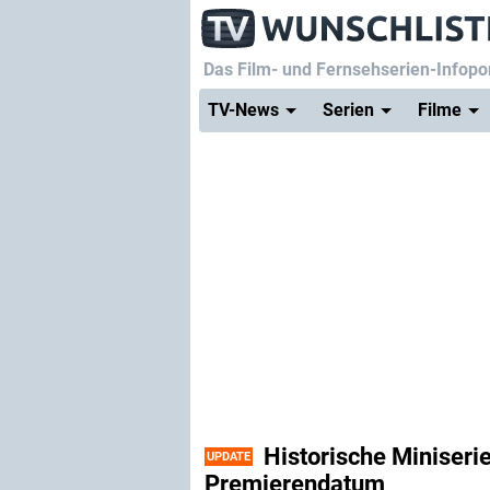
Das Film- und Fernsehserien-Infopor
TV-News
Serien
Filme
Historische Miniserie 
UPDATE
Premierendatum