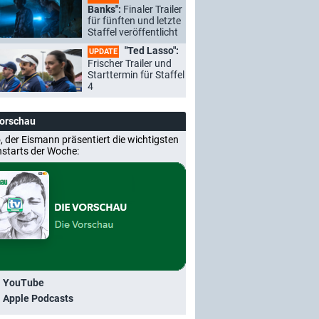
Banks":
Finaler Trailer
für fünften und letzte
Staffel veröffentlicht
"Ted Lasso":
UPDATE
Frischer Trailer und
Starttermin für Staffel
4
Vorschau
, der Eismann präsentiert die wichtigsten
nstarts der Woche:
i YouTube
i Apple Podcasts