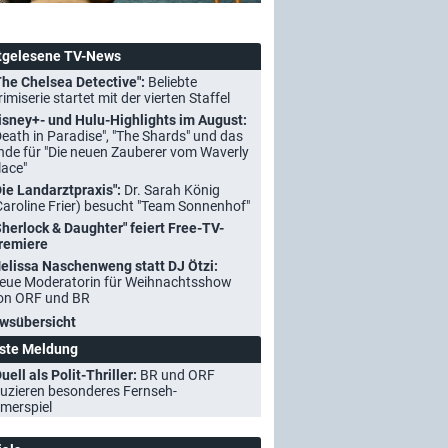
tgelesene TV-News
The Chelsea Detective":
Beliebte
rimiserie startet mit der vierten Staffel
isney+- und Hulu-Highlights im August:
Death in Paradise", "The Shards" und das
nde für "Die neuen Zauberer vom Waverly
lace"
Die Landarztpraxis":
Dr. Sarah König
Caroline Frier) besucht "Team Sonnenhof"
Sherlock & Daughter" feiert Free-TV-
remiere
elissa Naschenweng statt DJ Ötzi:
eue Moderatorin für Weihnachtsshow
on ORF und BR
wsübersicht
ste Meldung
uell als Polit-Thriller:
BR und ORF
uzieren besonderes Fernseh-
merspiel