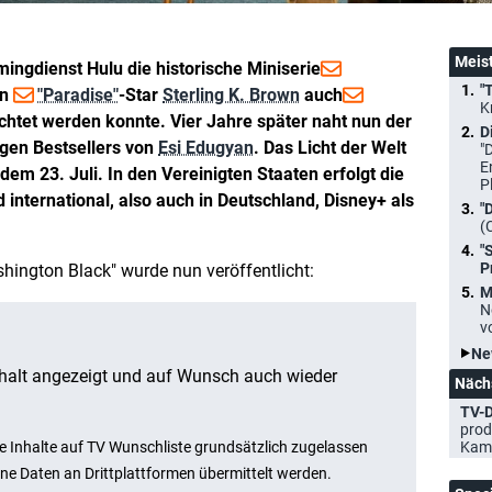
Meis
ingdienst Hulu die historische Miniserie
"
en
"Paradise"
-Star
Sterling K. Brown
auch
K
chtet werden konnte. Vier Jahre später naht nun der
D
igen Bestsellers von
Esi Edugyan
. Das Licht der Welt
"
E
 dem 23. Juli. In den Vereinigten Staaten erfolgt die
P
international, also auch in Deutschland, Disney+ als
"
(
"
P
ashington Black" wurde nun veröffentlicht:
M
N
v
Ne
Näch
TV-D
prod
Kam