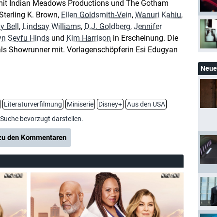
it Indian Meadows Productions und The Gotham
Sterling K. Brown,
Ellen Goldsmith-Vein
,
Wanuri Kahiu
,
y Bell
,
Lindsay Williams
,
D.J. Goldberg
,
Jennifer
yn Seyfu Hinds
und
Kim Harrison
in Erscheinung. Die
als Showrunner mit. Vorlagenschöpferin Esi Edugyan
Neue 
Literaturverfilmung
Miniserie
Disney+
Aus den USA
-Suche bevorzugt darstellen.
u den Kommentaren
ABC
ABC