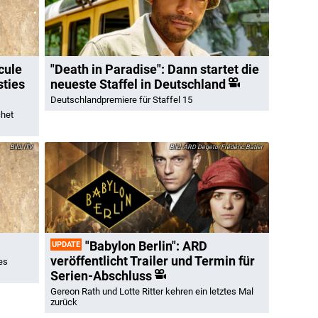
cule
"Death in Paradise": Dann startet die
sties
neueste Staffel in Deutschland
Deutschlandpremiere für Staffel 15
chet
ITV
ARD Degeto/Frédéric Batier
"Babylon Berlin": ARD
UPDATE
veröffentlicht Trailer und Termin für
es
Serien-Abschluss
Gereon Rath und Lotte Ritter kehren ein letztes Mal
zurück