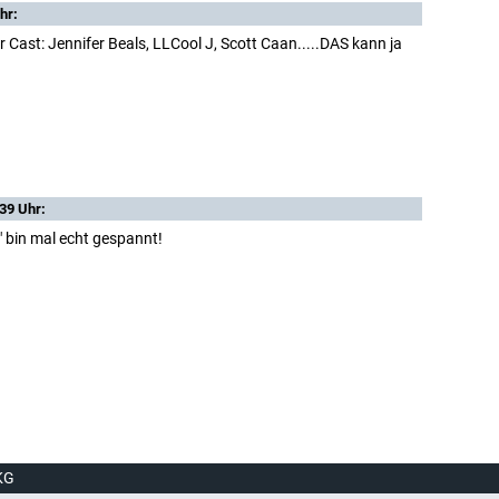
hr:
r Cast: Jennifer Beals, LLCool J, Scott Caan.....DAS kann ja
39 Uhr:
" bin mal echt gespannt!
KG