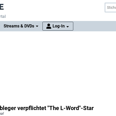
tal
Streams & DVDs
Log-In
bleger verpflichtet "The L-Word"-Star
al