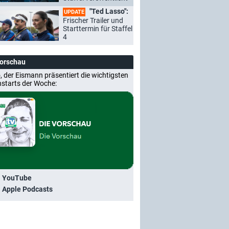
"Ted Lasso":
UPDATE
Frischer Trailer und
Starttermin für Staffel
4
Vorschau
, der Eismann präsentiert die wichtigsten
nstarts der Woche:
i YouTube
i Apple Podcasts