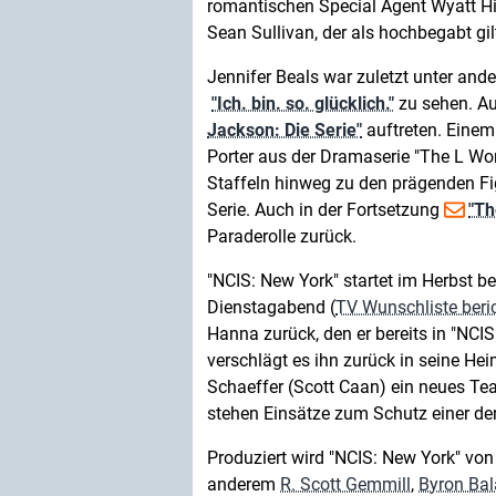
romantischen Special Agent Wyatt Hil
Sean Sullivan, der als hochbegabt gil
Jennifer Beals war zuletzt unter and
"Ich. bin. so. glücklich."
zu sehen. Au
Jackson: Die Serie"
auftreten. Einem 
Porter aus der Dramaserie "The L Wor
Staffeln hinweg zu den prägenden F
Serie. Auch in der Fortsetzung
"Th
Paraderolle zurück.
"NCIS: New York" startet im Herbst 
Dienstagabend (
TV Wunschliste beri
Hanna zurück, den er bereits in "NCIS
verschlägt es ihn zurück in seine H
Schaeffer (Scott Caan) ein neues Te
stehen Einsätze zum Schutz einer de
Produziert wird "NCIS: New York" von
anderem
R. Scott Gemmill
,
Byron Ba