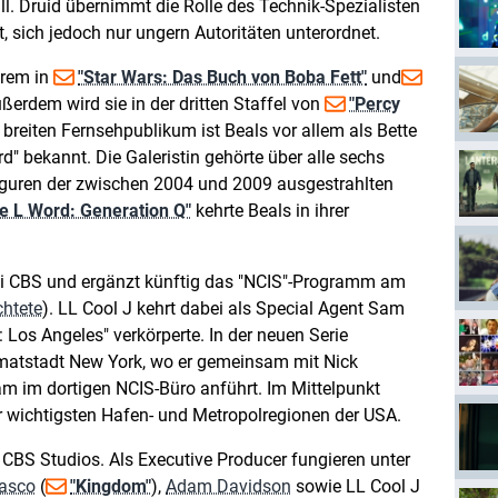
l. Druid übernimmt die Rolle des Technik-Spezialisten
t, sich jedoch nur ungern Autoritäten unterordnet.
erem in
"Star Wars: Das Buch von Boba Fett"
und
ßerdem wird sie in der dritten Staffel von
"Percy
breiten Fernsehpublikum ist Beals vor allem als Bette
d" bekannt. Die Galeristin gehörte über alle sechs
iguren der zwischen 2004 und 2009 ausgestrahlten
e L Word: Generation Q"
kehrte Beals in ihrer
bei CBS und ergänzt künftig das "NCIS"-Programm am
chtete
). LL Cool J kehrt dabei als Special Agent Sam
: Los Angeles" verkörperte. In der neuen Serie
eimatstadt New York, wo er gemeinsam mit Nick
am im dortigen NCIS-Büro anführt. Im Mittelpunkt
r wichtigsten Hafen- und Metropolregionen der USA.
 CBS Studios. Als Executive Producer fungieren unter
lasco
(
"Kingdom"
),
Adam Davidson
sowie LL Cool J