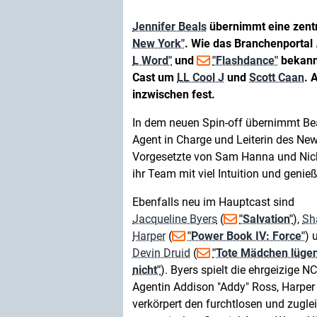
Jennifer Beals
übernimmt eine zentr
New York"
. Wie das Branchenportal
L Word"
und
"Flashdance"
bekannt
Cast um
LL Cool J
und
Scott Caan
. 
inzwischen fest.
In dem neuen Spin-off übernimmt Beal
Agent in Charge und Leiterin des New 
Vorgesetzte von Sam Hanna und Nick 
ihr Team mit viel Intuition und geni
Ebenfalls neu im Hauptcast sind
Jacqueline Byers
(
"Salvation"
),
Sh
Harper
(
"Power Book IV: Force"
) 
Devin Druid
(
"Tote Mädchen lüge
nicht"
). Byers spielt die ehrgeizige NC
Agentin Addison "Addy" Ross, Harper
verkörpert den furchtlosen und zugle