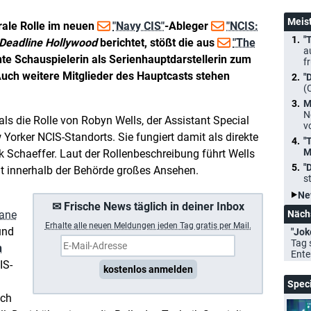
Meis
ale Rolle im neuen
"Navy CIS"
-Ableger
"NCIS:
"
Deadline Hollywood
berichtet, stößt die aus
"The
a
e Schauspielerin als Serienhauptdarstellerin zum
f
Auch weitere Mitglieder des Hauptcasts stehen
"
(
M
N
s die Rolle von Robyn Wells, der Assistant Special
v
Yorker NCIS-Standorts. Sie fungiert damit als direkte
"
M
Schaeffer. Laut der Rollenbeschreibung führt Wells
"
eßt innerhalb der Behörde großes Ansehen.
s
Ne
✉ Frische News täglich in deiner Inbox
ane
Näch
Erhalte a
lle neuen Meldungen jeden Tag gratis per Mail.
und
"Jok
Tag 
n
Ente
IS-
kostenlos anmelden
Spec
ich