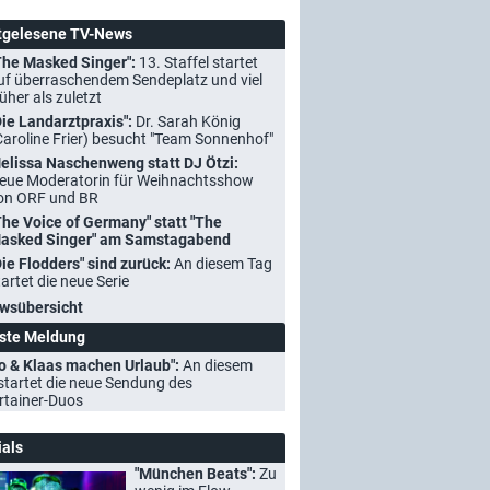
tgelesene TV-News
The Masked Singer":
13. Staffel startet
uf überraschendem Sendeplatz und viel
rüher als zuletzt
Die Landarztpraxis":
Dr. Sarah König
Caroline Frier) besucht "Team Sonnenhof"
elissa Naschenweng statt DJ Ötzi:
eue Moderatorin für Weihnachtsshow
on ORF und BR
The Voice of Germany" statt "The
asked Singer" am Samstagabend
Die Flodders" sind zurück:
An diesem Tag
tartet die neue Serie
wsübersicht
ste Meldung
o & Klaas machen Urlaub":
An diesem
startet die neue Sendung des
rtainer-Duos
ials
"München Beats":
Zu