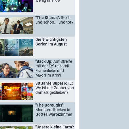
wenig im Flow
"The Shards":
Reich
und schön... und tot?!
Die 9 wichtigsten
Serien im August
"Back Up:
Auf Streife
mit der Ex" reizt mit
Frauenliebe und
Māori im Krimi
30 Jahre Super RTL:
Wo ist der Zauber von
damals geblieben?
"The Boroughs":
Monsterattacken in
Gottes Wartezimmer
"Unsere kleine Farm":