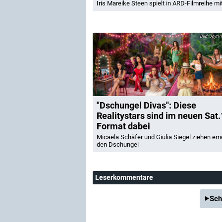
Iris Mareike Steen spielt in ARD-Filmreihe mi
Joyn/R
"Dschungel Divas": Diese
Realitystars sind im neuen Sat.
Format dabei
Micaela Schäfer und Giulia Siegel ziehen ern
den Dschungel
Leserkommentare
Sch