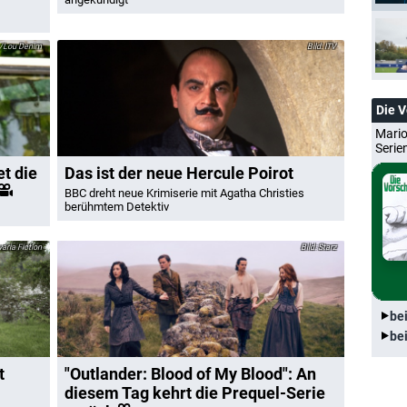
s/Lou Denim
ITV
Die 
Mario
Serie
et die
Das ist der neue Hercule Poirot
BBC dreht neue Krimiserie mit Agatha Christies
berühmtem Detektiv
ria Fiction
Starz
be
be
t
"Outlander: Blood of My Blood": An
diesem Tag kehrt die Prequel-Serie