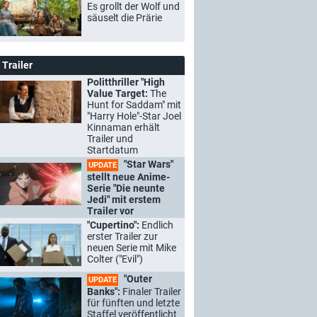
Es grollt der Wolf und
säuselt die Prärie
Trailer
Politthriller "High
Value Target:
The
Hunt for Saddam" mit
"Harry Hole"-Star Joel
Kinnaman erhält
Trailer und
Startdatum
"Star Wars"
UPDATE
stellt neue Anime-
Serie "Die neunte
Jedi" mit erstem
Trailer vor
"Cupertino":
Endlich
erster Trailer zur
neuen Serie mit Mike
Colter ("Evil")
"Outer
UPDATE
Banks":
Finaler Trailer
für fünften und letzte
Staffel veröffentlicht