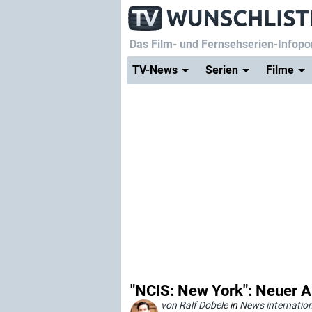
Das Film- und Fernsehserien-Infopor
TV-News
Serien
Filme
"NCIS: New York": Neuer A
von Ralf Döbele
in
News internation