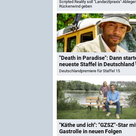
Scripted Reality soll "Landarztpraxis"-Ableger
Rückenwind geben
BBC/Red Planet Picture
"Death in Paradise": Dann start
neueste Staffel in Deutschland
Deutschlandpremiere für Staffel 15
ARD Degeto/Bava
"Käthe und ich": "GZSZ"-Star mi
Gastrolle in neuen Folgen