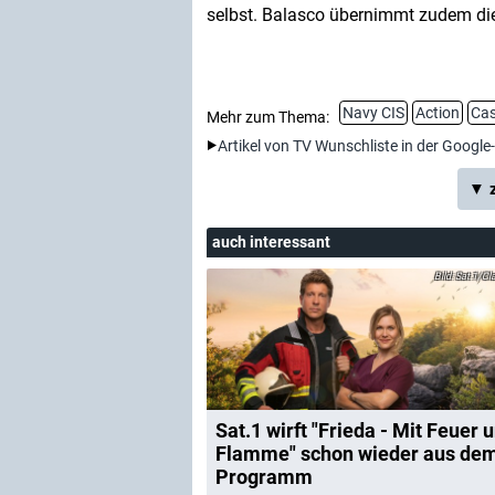
selbst. Balasco übernimmt zudem di
Navy CIS
Action
Cas
Mehr zum Thema:
Artikel von TV Wunschliste in der Google
▼ z
auch interessant
Sat.1/Cla
Sat.1 wirft "Frieda - Mit Feuer 
Flamme" schon wieder aus de
Programm