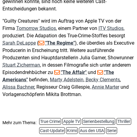
gewinnen konnte, sind noch keine weiteren Cast-
Entscheidungen bekannt.
"Guilty Creatures" wird im Auftrag von Apple TV von der
Firma
Tomorrow Studios
, einem Partner von
ITV Studios
,
produziert. Die Adapation des True-Crime-Stoffes besorgt
Sarah DeLappe
(
"The Regime"
), die überdies als Executive
Producerin in Erscheinung tritt. Weitere ausführende
Produzenten sind Hauptdarstellerin Julia Garner, Showrunner
Stuart Zicherman
, in dessen Filmografie sich unter anderem
Episodendrehbücher zu
"The Affair"
und
"The
Americans"
befinden,
Marty Adelstein
,
Becky Clements
,
Alissa Bachner
, Regisseur Craig Gillespie,
Annie Marter
und
Vorlagenschöpferin Mikita Brottman.
True Crime
Apple TV
Serienbestellung
Thriller
Mehr zum Thema:
Cast-Update
Krimi
Aus den USA
Serie