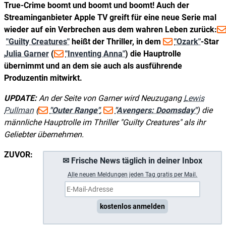
True-Crime boomt und boomt und boomt! Auch der
Streaminganbieter Apple TV greift für eine neue Serie mal
wieder auf ein Verbrechen aus dem wahren Leben zurück:
"Guilty Creatures"
heißt der Thriller, in dem
"Ozark"
-Star
Julia Garner
(
"Inventing Anna"
) die Hauptrolle
übernimmt und an dem sie auch als ausführende
Produzentin mitwirkt.
UPDATE:
An der Seite von Garner wird Neuzugang
Lewis
Pullman
(
"Outer Range"
,
"Avengers: Doomsday"
) die
männliche Hauptrolle im Thriller "Guilty Creatures" als ihr
Geliebter übernehmen.
ZUVOR:
✉ Frische News täglich in deiner Inbox
A
lle neuen Meldungen jeden Tag gratis per Mail.
kostenlos anmelden