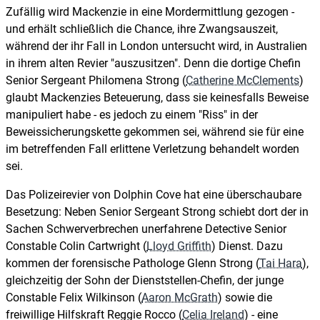
Zufällig wird Mackenzie in eine Mordermittlung gezogen -
und erhält schließlich die Chance, ihre Zwangsauszeit,
während der ihr Fall in London untersucht wird, in Australien
in ihrem alten Revier "auszusitzen". Denn die dortige Chefin
Senior Sergeant Philomena Strong (
Catherine McClements
)
glaubt Mackenzies Beteuerung, dass sie keinesfalls Beweise
manipuliert habe - es jedoch zu einem "Riss" in der
Beweissicherungskette gekommen sei, während sie für eine
im betreffenden Fall erlittene Verletzung behandelt worden
sei.
Das Polizeirevier von Dolphin Cove hat eine überschaubare
Besetzung: Neben Senior Sergeant Strong schiebt dort der in
Sachen Schwerverbrechen unerfahrene Detective Senior
Constable Colin Cartwright (
Lloyd Griffith
) Dienst. Dazu
kommen der forensische Pathologe Glenn Strong (
Tai Hara
),
gleichzeitig der Sohn der Dienststellen-Chefin, der junge
Constable Felix Wilkinson (
Aaron McGrath
) sowie die
freiwillige Hilfskraft Reggie Rocco (
Celia Ireland
) - eine