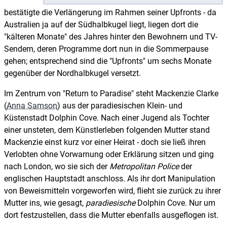
bestätigte die Verlängerung im Rahmen seiner Upfronts - da
Australien ja auf der Südhalbkugel liegt, liegen dort die
"kälteren Monate" des Jahres hinter den Bewohnern und TV-
Sendern, deren Programme dort nun in die Sommerpause
gehen; entsprechend sind die "Upfronts" um sechs Monate
gegenüber der Nordhalbkugel versetzt.
Im Zentrum von "Return to Paradise" steht Mackenzie Clarke
(
Anna Samson
) aus der paradiesischen Klein- und
Küstenstadt Dolphin Cove. Nach einer Jugend als Tochter
einer unsteten, dem Künstlerleben folgenden Mutter stand
Mackenzie einst kurz vor einer Heirat - doch sie ließ ihren
Verlobten ohne Vorwarnung oder Erklärung sitzen und ging
nach London, wo sie sich der
Metropolitan Police
der
englischen Hauptstadt anschloss. Als ihr dort Manipulation
von Beweismitteln vorgeworfen wird, flieht sie zurück zu ihrer
Mutter ins, wie gesagt,
paradiesische
Dolphin Cove. Nur um
dort festzustellen, dass die Mutter ebenfalls ausgeflogen ist.