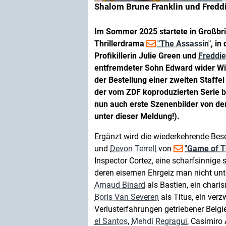
Shalom Brune Franklin und Fredd
Im Sommer 2025 startete in Großbr
Thrillerdrama
"The Assassin"
, i
Profikillerin Julie Green und
Freddi
entfremdeter Sohn Edward wider Wi
der Bestellung einer zweiten Staffe
der vom ZDF koproduzierten Serie
nun auch erste Szenenbilder von den
unter dieser Meldung!).
Ergänzt wird die wiederkehrende Be
und
Devon Terrell
von
"Game of T
Inspector Cortez, eine scharfsinnige 
deren eisernen Ehrgeiz man nicht unt
Arnaud Binard
als Bastien, ein chari
Boris Van Severen
als Titus, ein verzw
Verlusterfahrungen getriebener Belgi
el Santos
,
Mehdi Regragui
, Casimiro