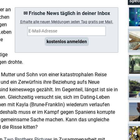
Spec
er an
✉ Frische News täglich in deiner Inbox
schen
Erhalte a
lle neuen Meldungen jeden Tag gratis per Mail.
agen
Leben
ie
kostenlos anmelden
tige
gen drohte.
m Mutter und Sohn von einer katastrophalen Reise
und ein Zerwürfnis ihre Beziehung aufs Neue
 sind keineswegs gezählt. Im Gegenteil, längst ist sie in
n. Gleichzeitig versucht sie, sich im Dating-Leben
hen mit Kayla (Brune-Franklin) wiederum verlaufen
u deshalb muss er im Kampf gegen Spaniens korrupte
er gemeinsame Sache machen. Kann das ungleiche
die Risse kitten?
on
Two Brothers Pictures
in Zusammenarbeit mit