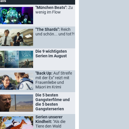
ials
"München Beats":
Zu
wenig im Flow
"The Shards":
Reich
und schön... und tot?!
Die 9 wichtigsten
Serien im August
"Back Up:
Auf Streife
mit der Ex" reizt mit
Frauenliebe und
Māori im Krimi
Die 5 besten
Gangsterfilme und
die 5 besten
Gangsterserien
Serien unserer
Kindheit:
"Als die
Tiere den Wald