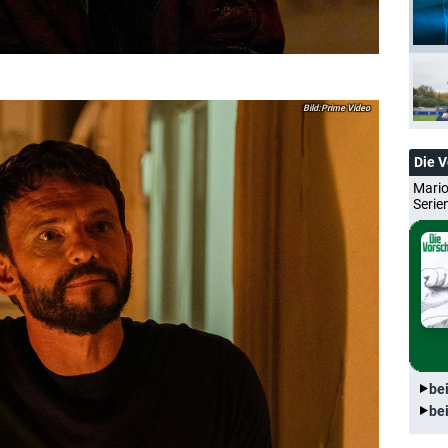
Prime Video
Die 
Mario
Serie
be
be