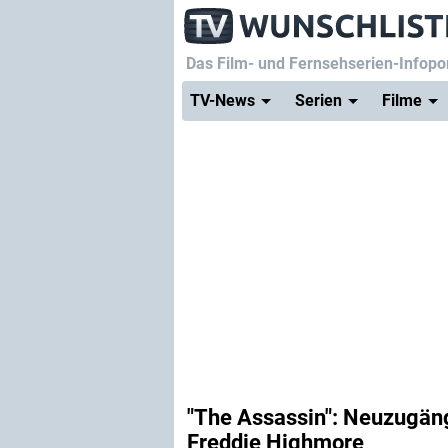
Das Film- und Fernsehserien-Infopor
TV-News
Serien
Filme
"The Assassin": Neuzugänge
Freddie Highmore