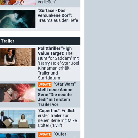
verließen"
"Surface - Das
versunkene Dorf":
Trauma aus der Tiefe
Trailer
Politthriller "High
Value Target:
The
Hunt for Saddam" mit
"Harry Hole"-Star Joel
Kinnaman erhält
Trailer und
Startdatum
"Star Wars"
UPDATE
stellt neue Anime-
Serie "Die neunte
Jedi" mit erstem
Trailer vor
"Cupertino":
Endlich
erster Trailer zur
neuen Serie mit Mike
Colter ("Evil")
"Outer
UPDATE