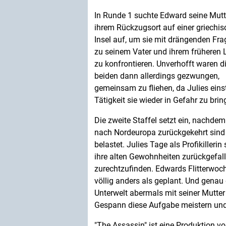
In Runde 1 suchte Edward seine Mutt
ihrem Rückzugsort auf einer griechi
Insel auf, um sie mit drängenden Fr
zu seinem Vater und ihrem früheren 
zu konfrontieren. Unverhofft waren d
beiden dann allerdings gezwungen,
gemeinsam zu fliehen, da Julies eins
Tätigkeit sie wieder in Gefahr zu brin
Die zweite Staffel setzt ein, nachde
nach Nordeuropa zurückgekehrt sind 
belastet. Julies Tage als Profikillerin
ihre alten Gewohnheiten zurückgefalle
zurechtzufinden. Edwards Flitterwoc
völlig anders als geplant. Und gena
Unterwelt abermals mit seiner Mutt
Gespann diese Aufgabe meistern und 
"The Assassin" ist eine Produktion v