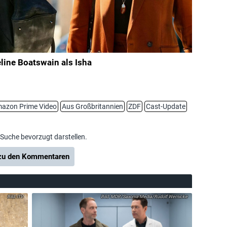
line Boatswain als Isha
azon Prime Video
Aus Großbritannien
ZDF
Cast-Update
-Suche bevorzugt darstellen.
u den Kommentaren
ITV
MDR/Saxonia Media/Rudolf Wernicke