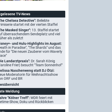
tgelesene TV-News
The Chelsea Detective":
Beliebte
rimiserie startet mit der vierten Staffel
The Masked Singer":
13. Staffel startet
uf überraschendem Sendeplatz und viel
rüher als zuletzt
isney+- und Hulu-Highlights im August:
Death in Paradise", "The Shards" und das
nde für "Die neuen Zauberer vom Waverly
lace"
Die Landarztpraxis":
Dr. Sarah König
Caroline Frier) besucht "Team Sonnenhof"
elissa Naschenweng statt DJ Ötzi:
eue Moderatorin für Weihnachtsshow
on ORF und BR
wsübersicht
ste Meldung
ahre "Kölner Treff":
WDR feiert mit
etime-Show, Doku und Rückblicken