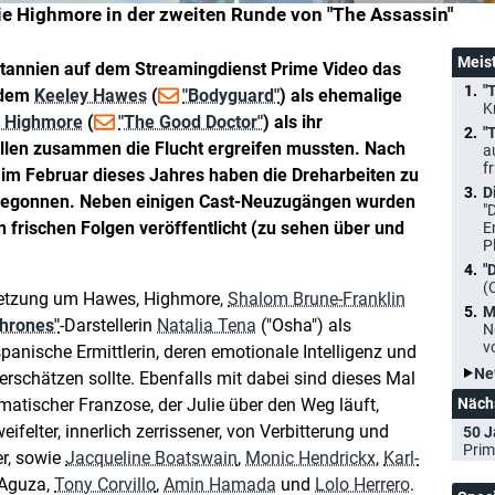
ie Highmore in der zweiten Runde von "The Assassin"
Meis
itannien auf dem Streamingdienst Prime Video das
"
n dem
Keeley Hawes
(
"Bodyguard"
) als ehemalige
K
e Highmore
(
"The Good Doctor"
) als ihr
"
llen zusammen die Flucht ergreifen mussten. Nach
a
f
l im Februar dieses Jahres haben die Dreharbeiten zu
D
 begonnen. Neben einigen Cast-Neuzugängen wurden
"
 frischen Folgen veröffentlicht (zu sehen über und
E
P
"
(
setzung um Hawes, Highmore,
Shalom Brune-Franklin
M
hrones"
-Darstellerin
Natalia Tena
("Osha") als
N
v
spanische Ermittlerin, deren emotionale Intelligenz und
Ne
erschätzen sollte. Ebenfalls mit dabei sind dieses Mal
smatischer Franzose, der Julie über den Weg läuft,
Näch
eifelter, innerlich zerrissener, von Verbitterung und
50 J
Prim
er, sowie
Jacqueline Boatswain
,
Monic Hendrickx
,
Karl-
 Aguza,
Tony Corvillo
,
Amin Hamada
und
Lolo Herrero
.