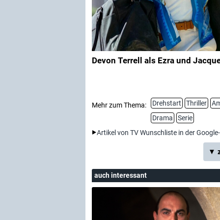
Devon Terrell als Ezra und Jacque
Drehstart
Thriller
Am
Mehr zum Thema:
Drama
Serie
Artikel von TV Wunschliste in der Google
▼ z
auch interessant