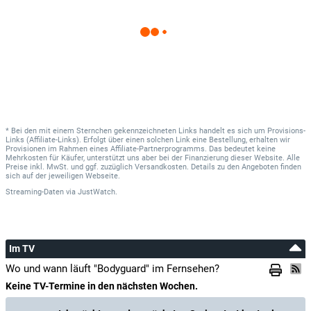
* Bei den mit einem Sternchen gekennzeichneten Links handelt es sich um Provisions-
Links (Affiliate-Links). Erfolgt über einen solchen Link eine Bestellung, erhalten wir
Provisionen im Rahmen eines Affiliate-Partnerprogramms. Das bedeutet keine
Mehrkosten für Käufer, unterstützt uns aber bei der Finanzierung dieser Website. Alle
Preise inkl. MwSt. und ggf. zuzüglich Versandkosten. Details zu den Angeboten finden
sich auf der jeweiligen Webseite.
Streaming-Daten
via
JustWatch.
Im TV
Wo und wann läuft "Bodyguard" im Fernsehen?
Keine TV-Termine in den nächsten Wochen.