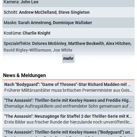
Kamera:
John Lee
Schnitt:
Andrew McClelland
,
Steve Singleton
Maske:
Sarah Armstrong
,
Dominique Wallaker
Kostüme:
Charlie Knight
Spezialeffekte:
Dolores McGinley
,
Matthew Beckwith
,
Alex Hitchen
,
David Rigley-Williamson
,
Joe White
mehr
Stunts:
Andrew Burford
,
Jason Curle
,
Luke Gomes
,
Jamie Stanley
News & Meldungen
Nach "Bodyguard": "Game of Thrones"-Star Richard Madden mit neuer Actionserie "Trauma"
Früherer Militärsanitäter muss britischen Premierminister aus Geiselnahme befreien (06.08.2026)
"The Assassin": Thriller-Serie mit Keeley Hawes und Freddie Highmore kommt endlich nach Deutschland
Ehemalige Auftragskillerin und entfremdeter Sohn gemeinsam auf der Flucht (04.08.2026)
"The Assassin": Neuzugänge für Staffel 2 der Thriller-Serie mit Keeley Hawes und Freddie Highmore
Erste Bilder aus frischer Runde der hierzulande noch unveröffentlichten ZDF-Koproduktion enthüllt (01.06.2026)
"The Assassin": Thriller-Serie mit Keeley Hawes ("Bodyguard") und Freddie Highmore ("The Good Doctor") geht in Runde 2