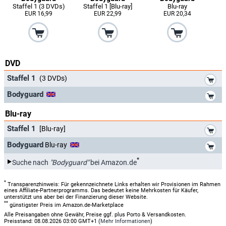
Staffel 1 (3 DVDs)
Staffel 1 [Blu-ray]
Blu-ray
EUR 16,99
EUR 22,99
EUR 20,34
DVD
*
Staffel 1
(3 DVDs)
*
Bodyguard
Blu-ray
*
Staffel 1
[Blu-ray]
*
Bodyguard
Blu-ray
*
Suche nach
"Bodyguard"
bei Amazon.de
*
Transparenzhinweis: Für gekennzeichnete Links erhalten wir Provisionen im Rahmen
eines Affiliate-Partnerprogramms. Das bedeutet keine Mehrkosten für Käufer,
unterstützt uns aber bei der Finanzierung dieser Website.
**
günstigster Preis im Amazon.de-Marketplace
Alle Preisangaben ohne Gewähr, Preise ggf. plus Porto & Versandkosten.
Preisstand: 08.08.2026 03:00 GMT+1 (
Mehr Informationen
)