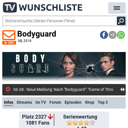
Bodyguard
GB
, 2018
1081
06.08.: Neue Meldung: Nach "Bodyguard": "Game of Thrones"-Star Richard Madden mit neuer A
Infos
Streams
im TV
Forum
Episoden
Shop
Top 3
Platz 2327
Serienwertung
1081
Fans