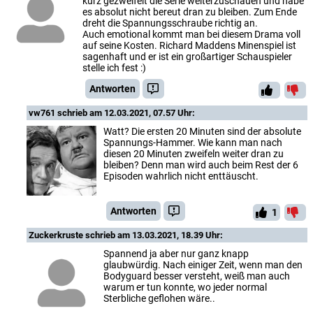
kurz gezweifelt die Serie weiterzuschauen und habe
es absolut nicht bereut dran zu bleiben. Zum Ende
dreht die Spannungsschraube richtig an.
Auch emotional kommt man bei diesem Drama voll
auf seine Kosten. Richard Maddens Minenspiel ist
sagenhaft und er ist ein großartiger Schauspieler
stelle ich fest :)
Antworten
vw761
schrieb am 12.03.2021, 07.57 Uhr:
Watt? Die ersten 20 Minuten sind der absolute
Spannungs-Hammer. Wie kann man nach
diesen 20 Minuten zweifeln weiter dran zu
bleiben? Denn man wird auch beim Rest der 6
Episoden wahrlich nicht enttäuscht.
Antworten
1
Zuckerkruste
schrieb am 13.03.2021, 18.39 Uhr:
Spannend ja aber nur ganz knapp
glaubwürdig. Nach einiger Zeit, wenn man den
Bodyguard besser versteht, weiß man auch
warum er tun konnte, wo jeder normal
Sterbliche geflohen wäre..