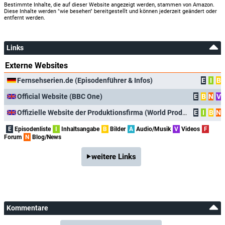
Bestimmte Inhalte, die auf dieser Website angezeigt werden, stammen von Amazon.
Diese Inhalte werden "wie besehen" bereitgestellt und können jederzeit geändert oder
entfernt werden.
Links
Externe Websites
Fernsehserien.de (Episodenführer & Infos)
E
I
B
Official Website (BBC One)
E
B
N
V
Offizielle Website der Produktionsfirma (World Productions)
E
I
B
N
E
Episodenliste
I
Inhaltsangabe
B
Bilder
A
Audio/Musik
V
Videos
F
Forum
N
Blog/News
weitere Links
Kommentare