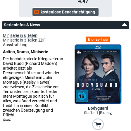
4.47
Serieninfos & News
Miniserie in 6 Teilen
Blu-ray-Tipp
Miniserie in 3 Teilen
ZDF-
Ausstrahlung
Action, Drama, Miniserie
Der hochdekorierte Kriegsveteran
David Budd (Richard Madden)
arbeitet jetzt als
Personenschützer und wird der
ehrgeizigen Ministerin Julia
Montague (Keeley Hawes)
zugewiesen, die Zielscheibe von
Terroristen sein könnte. Leider
steht Montague politisch für
alles, was Budd verachtet und
treibt ihn in einen Konflikt
Bodyguard
zwischen Überzeugung und
Staffel 1 [Blu-ray]
Pflicht.
(mm)