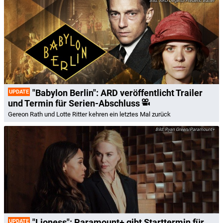
ARD Degeto/Frédéric Batier
"Babylon Berlin": ARD veröffentlicht Trailer
UPDATE
und Termin für Serien-Abschluss
Gereon Rath und Lotte Ritter kehren ein letztes Mal zurück
Ryan Green/Paramount+
"Lioness": Paramount+ gibt Starttermin für
UPDATE