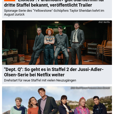
dritte Staffel bekannt, veröffentlicht Trailer
Spionage-Serie des "Yellowstone"-Schöpfers Taylor Sheridan kehrt im
August zurück
Netflix
"Dept. Q": So geht es in Staffel 2 der Jussi-Adler-
Olsen-Serie bei Netflix weiter
Drehstart für neue Staffel mit vielen Neuzugängen
Red Planet Pictures/Joss Barratt