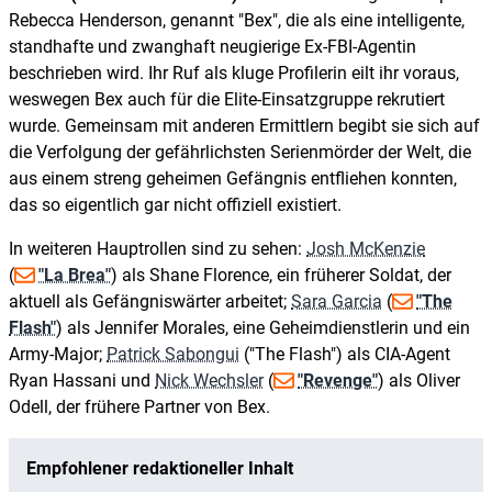
Rebecca Henderson, genannt "Bex", die als eine intelligente,
standhafte und zwanghaft neugierige Ex-FBI-Agentin
beschrieben wird. Ihr Ruf als kluge Profilerin eilt ihr voraus,
weswegen Bex auch für die Elite-Einsatzgruppe rekrutiert
wurde. Gemeinsam mit anderen Ermittlern begibt sie sich auf
die Verfolgung der gefährlichsten Serienmörder der Welt, die
aus einem streng geheimen Gefängnis entfliehen konnten,
das so eigentlich gar nicht offiziell existiert.
In weiteren Hauptrollen sind zu sehen:
Josh McKenzie
(
"La Brea"
) als Shane Florence, ein früherer Soldat, der
aktuell als Gefängniswärter arbeitet;
Sara Garcia
(
"The
Flash"
) als Jennifer Morales, eine Geheimdienstlerin und ein
Army-Major;
Patrick Sabongui
("The Flash") als CIA-Agent
Ryan Hassani und
Nick Wechsler
(
"Revenge"
) als Oliver
Odell, der frühere Partner von Bex.