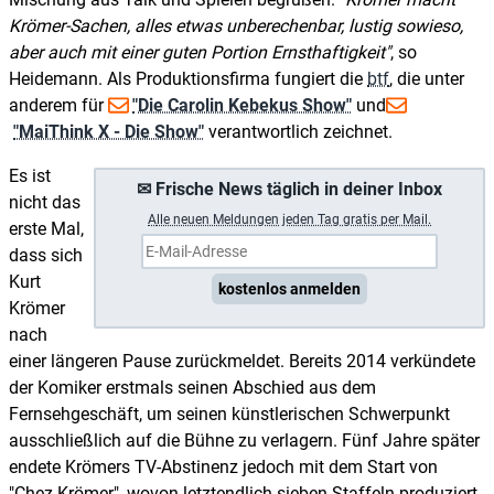
Krömer-Sachen, alles etwas unberechenbar, lustig sowieso,
aber auch mit einer guten Portion Ernsthaftigkeit
, so
Heidemann. Als Produktionsfirma fungiert die
btf
, die unter
anderem für
"Die Carolin Kebekus Show"
und
"MaiThink X - Die Show"
verantwortlich zeichnet.
Es ist
✉ Frische News täglich in deiner Inbox
nicht das
A
lle neuen Meldungen jeden Tag gratis per Mail.
erste Mal,
dass sich
Kurt
kostenlos anmelden
Krömer
nach
einer längeren Pause zurückmeldet. Bereits 2014 verkündete
der Komiker erstmals seinen Abschied aus dem
Fernsehgeschäft, um seinen künstlerischen Schwerpunkt
ausschließlich auf die Bühne zu verlagern. Fünf Jahre später
endete Krömers TV-Abstinenz jedoch mit dem Start von
"Chez Krömer", wovon letztendlich sieben Staffeln produziert