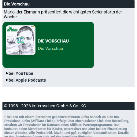
Die Vorschau
Mario, der Eismann präsentiert die wichtigsten Serienstarts der
Woche:
bei YouTube
bei Apple Podcasts
© 1998 - 2026 imfernsehen GmbH & Co. KG
* Bei den mit einem Sternchen gekennzeichneten Links handelt es sich um
Provisions-Links (Affiliate-Links). Erfolgt über einen solchen Link eine Bestellung,
erhalten wir Provisionen im Rahmen eines Affiliate-Partnerprogramms. Das
bedeutet keine Mehrkosten für Käufer, unterstützt uns aber bei der Finanzierung
dieser Website. Alle Preise inkl. MwSt. und ggf. zuzüglich Versandkosten. Details
zu den Angeboten finden sich auf der jeweiligen Webseite.