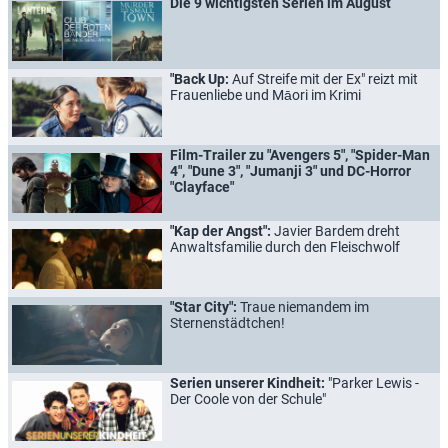
Die 9 wichtigsten Serien im August
"Back Up:
Auf Streife mit der Ex" reizt mit
Frauenliebe und Māori im Krimi
Film-Trailer zu "Avengers 5", "Spider-Man
4", "Dune 3", "Jumanji 3" und DC-Horror
"Clayface"
"Kap der Angst":
Javier Bardem dreht
Anwaltsfamilie durch den Fleischwolf
"Star City":
Traue niemandem im
Sternenstädtchen!
Serien unserer Kindheit:
"Parker Lewis -
Der Coole von der Schule"