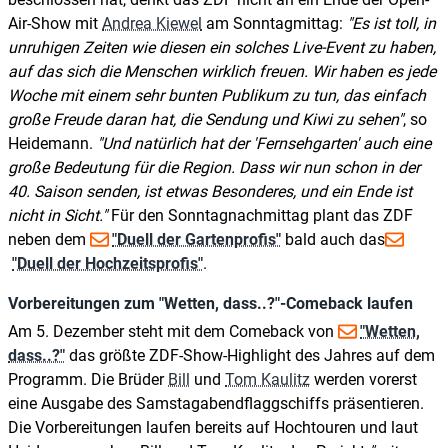
Air-Show mit
Andrea Kiewel
am Sonntagmittag:
Es ist toll, in
unruhigen Zeiten wie diesen ein solches Live-Event zu haben,
auf das sich die Menschen wirklich freuen. Wir haben es jede
Woche mit einem sehr bunten Publikum zu tun, das einfach
große Freude daran hat, die Sendung und Kiwi zu sehen
, so
Heidemann.
Und natürlich hat der 'Fernsehgarten' auch eine
große Bedeutung für die Region. Dass wir nun schon in der
40. Saison senden, ist etwas Besonderes, und ein Ende ist
nicht in Sicht.
Für den Sonntagnachmittag plant das ZDF
neben dem
"Duell der Gartenprofis"
bald auch das
"Duell der Hochzeitsprofis"
.
Vorbereitungen zum "Wetten, dass..?"-Comeback laufen
Am 5. Dezember steht mit dem Comeback von
"Wetten,
dass..?"
das größte ZDF-Show-Highlight des Jahres auf dem
Programm. Die Brüder
Bill
und
Tom Kaulitz
werden vorerst
eine Ausgabe des Samstagabendflaggschiffs präsentieren.
Die Vorbereitungen laufen bereits auf Hochtouren und laut