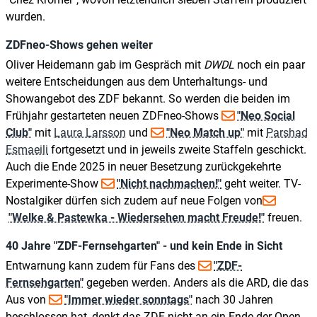
wurden.
ZDFneo-Shows gehen weiter
Oliver Heidemann gab im Gespräch mit
DWDL
noch ein paar
weitere Entscheidungen aus dem Unterhaltungs- und
Showangebot des ZDF bekannt. So werden die beiden im
Frühjahr gestarteten neuen ZDFneo-Shows
"Neo Social
Club"
mit
Laura Larsson
und
"Neo Match up"
mit
Parshad
Esmaeili
fortgesetzt und in jeweils zweite Staffeln geschickt.
Auch die Ende 2025 in neuer Besetzung zurückgekehrte
Experimente-Show
"Nicht nachmachen!"
geht weiter. TV-
Nostalgiker dürfen sich zudem auf neue Folgen von
"Welke & Pastewka - Wiedersehen macht Freude!"
freuen.
40 Jahre "ZDF-Fernsehgarten" - und kein Ende in Sicht
Entwarnung kann zudem für Fans des
"ZDF-
Fernsehgarten"
gegeben werden. Anders als die ARD, die das
Aus von
"Immer wieder sonntags"
nach 30 Jahren
beschlossen hat, denkt das ZDF nicht an ein Ende der Open-