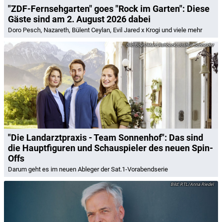
"ZDF-Fernsehgarten" goes "Rock im Garten": Diese
Gäste sind am 2. August 2026 dabei
Doro Pesch, Nazareth, Bülent Ceylan, Evil Jared x Krogi und viele mehr
Joyn/Marc Rehbeck/Joshua Schneider
"Die Landarztpraxis - Team Sonnenhof": Das sind
die Hauptfiguren und Schauspieler des neuen Spin-
Offs
Darum geht es im neuen Ableger der Sat.1-Vorabendserie
RTL/Anna Riedel