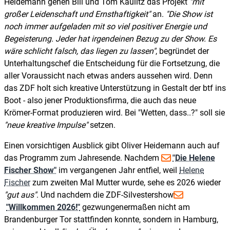
Heidemann gehen Bill und Tom Kaulitz das Projekt
mit
großer Leidenschaft und Ernsthaftigkeit
an.
Die Show ist
noch immer aufgeladen mit so viel positiver Energie und
Begeisterung. Jeder hat irgendeinen Bezug zu der Show. Es
wäre schlicht falsch, das liegen zu lassen
, begründet der
Unterhaltungschef die Entscheidung für die Fortsetzung, die
aller Voraussicht nach etwas anders aussehen wird. Denn
das ZDF holt sich kreative Unterstützung in Gestalt der btf ins
Boot - also jener Produktionsfirma, die auch das neue
Krömer-Format produzieren wird. Bei "Wetten, dass..?" soll sie
neue kreative Impulse
setzen.
Einen vorsichtigen Ausblick gibt Oliver Heidemann auch auf
das Programm zum Jahresende. Nachdem
"Die Helene
Fischer Show"
im vergangenen Jahr entfiel, weil
Helene
Fischer
zum zweiten Mal Mutter wurde, sehe es 2026 wieder
gut aus
. Und nachdem die ZDF-Silvestershow
"Willkommen 2026!"
gezwungenermaßen nicht am
Brandenburger Tor stattfinden konnte, sondern in Hamburg,