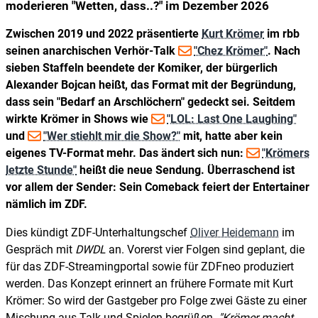
moderieren "Wetten, dass..?" im Dezember 2026
Zwischen 2019 und 2022 präsentierte
Kurt Krömer
im rbb
seinen anarchischen Verhör-Talk
"Chez Krömer"
. Nach
sieben Staffeln beendete der Komiker, der bürgerlich
Alexander Bojcan heißt, das Format mit der Begründung,
dass sein "Bedarf an Arschlöchern" gedeckt sei. Seitdem
wirkte Krömer in Shows wie
"LOL: Last One Laughing"
und
"Wer stiehlt mir die Show?"
mit, hatte aber kein
eigenes TV-Format mehr. Das ändert sich nun:
"Krömers
letzte Stunde"
heißt die neue Sendung. Überraschend ist
vor allem der Sender: Sein Comeback feiert der Entertainer
nämlich im ZDF.
Dies kündigt ZDF-Unterhaltungschef
Oliver Heidemann
im
Gespräch mit
DWDL
an. Vorerst vier Folgen sind geplant, die
für das ZDF-Streamingportal sowie für ZDFneo produziert
werden. Das Konzept erinnert an frühere Formate mit Kurt
Krömer: So wird der Gastgeber pro Folge zwei Gäste zu einer
Mischung aus Talk und Spielen begrüßen.
Krömer macht