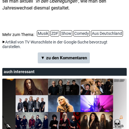
sei man aktuell
in den Überlegungen
, wie man den
Jahreswechsel diesmal gestaltet.
Musik
ZDF
Show
Comedy
Aus Deutschland
Mehr zum Thema:
Artikel von TV Wunschliste in der Google-Suche bevorzugt
darstellen.
▼ zu den Kommentaren
auch interessant
ZDF