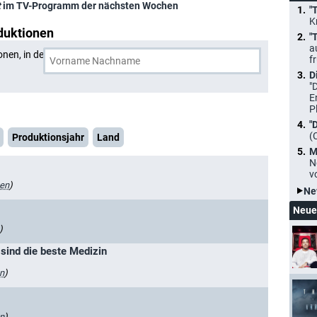
t
im TV-Programm der nächsten Wochen
"
K
duktionen
"
a
onen, in denen
André Zeinert
und eine weitere Person
f
D
"
E
P
"
(
Produktionsjahr
Land
M
N
v
gen
)
Ne
Neue
)
 sind die beste Medizin
n
)
n
)