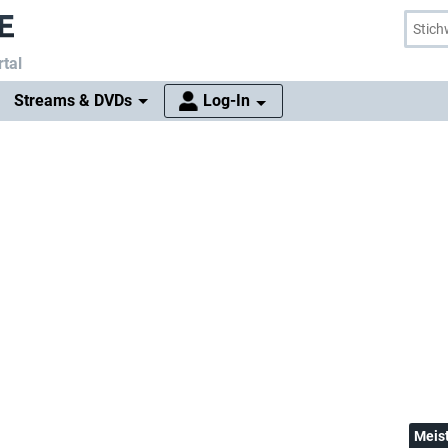
tal
Streams & DVDs
Log-In
Meis