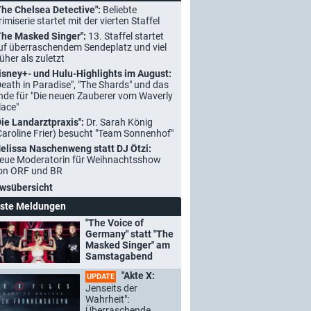
The Chelsea Detective":
Beliebte
rimiserie startet mit der vierten Staffel
The Masked Singer":
13. Staffel startet
uf überraschendem Sendeplatz und viel
rüher als zuletzt
isney+- und Hulu-Highlights im August:
Death in Paradise", "The Shards" und das
nde für "Die neuen Zauberer vom Waverly
lace"
Die Landarztpraxis":
Dr. Sarah König
Caroline Frier) besucht "Team Sonnenhof"
elissa Naschenweng statt DJ Ötzi:
eue Moderatorin für Weihnachtsshow
on ORF und BR
wsübersicht
ste Meldungen
"The Voice of
Germany" statt "The
Masked Singer" am
Samstagabend
"Akte X:
UPDATE
Jenseits der
Wahrheit":
Überraschende