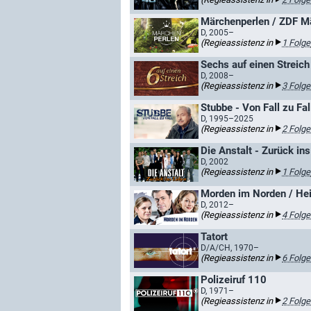
Märchenperlen / ZDF M
D, 2005–
(Regieassistenz in
1 Folge
Sechs auf einen Streich 
D, 2008–
(Regieassistenz in
3 Folge
Stubbe - Von Fall zu Fall
D, 1995–2025
(Regieassistenz in
2 Folge
Die Anstalt - Zurück in
D, 2002
(Regieassistenz in
1 Folge
Morden im Norden / Hei
D, 2012–
(Regieassistenz in
4 Folge
Tatort
D/A/CH, 1970–
(Regieassistenz in
6 Folge
Polizeiruf 110
D, 1971–
(Regieassistenz in
2 Folge