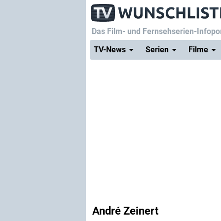
Das Film- und Fernsehserien-Infopor
TV-News
Serien
Filme
André Zeinert