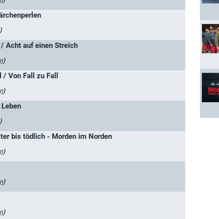
ärchenperlen
)
/ Acht auf einen Streich
n
)
 / Von Fall zu Fall
n
)
s Leben
)
ter bis tödlich - Morden im Norden
n
)
n
)
n
)