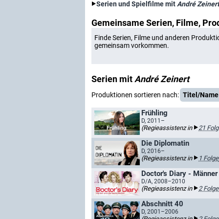
Serien und Spielfilme mit
André Zeiner
Gemeinsame Serien, Filme, Pro
Finde Serien, Filme und anderen Produkti
gemeinsam vorkommen.
Serien mit
André Zeinert
Produktionen sortieren nach:
Titel/Name
Frühling
D, 2011–
(Regieassistenz in
21 Fol
Die Diplomatin
D, 2016–
(Regieassistenz in
1 Folge
Doctor's Diary - Männer
D/A, 2008–2010
(Regieassistenz in
2 Folge
Abschnitt 40
D, 2001–2006
(Regieassistenz in
2 Folge