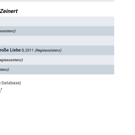
Zeinert
assistenz)
große Liebe
D, 2011
(Regieassistenz)
egieassistenz)
stenz)
e Database)
*
e