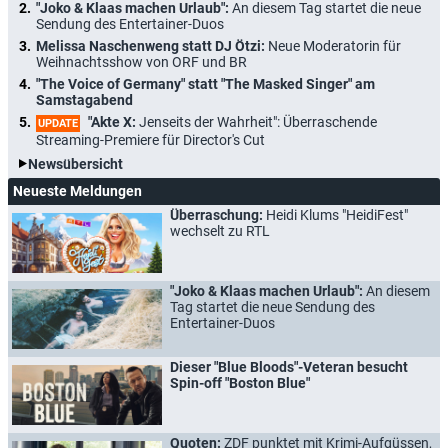
"Joko & Klaas machen Urlaub":
An diesem Tag startet die neue
Sendung des Entertainer-Duos
Melissa Naschenweng statt DJ Ötzi:
Neue Moderatorin für
Weihnachtsshow von ORF und BR
"The Voice of Germany" statt "The Masked Singer" am
Samstagabend
"Akte X:
Jenseits der Wahrheit": Überraschende
UPDATE
Streaming-Premiere für Director's Cut
Newsübersicht
Neueste Meldungen
Überraschung:
Heidi Klums "HeidiFest"
wechselt zu RTL
"Joko & Klaas machen Urlaub":
An diesem
Tag startet die neue Sendung des
Entertainer-Duos
Dieser "Blue Bloods"-Veteran besucht
Spin-off "Boston Blue"
Quoten:
ZDF punktet mit Krimi-Aufgüssen,