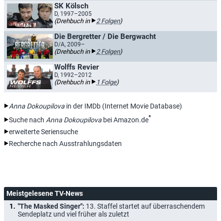
SK Kölsch
D, 1997–2005
(Drehbuch in
2 Folgen
)
Die Bergretter / Die Bergwacht
D/A, 2009–
(Drehbuch in
2 Folgen
)
Wolffs Revier
D, 1992–2012
(Drehbuch in
1 Folge
)
Anna Dokoupilova
in der IMDb (Internet Movie Database)
*
Suche nach
Anna Dokoupilova
bei Amazon.de
erweiterte Seriensuche
Recherche nach Ausstrahlungsdaten
Meistgelesene TV-News
"The Masked Singer":
13. Staffel startet auf überraschendem
Sendeplatz und viel früher als zuletzt