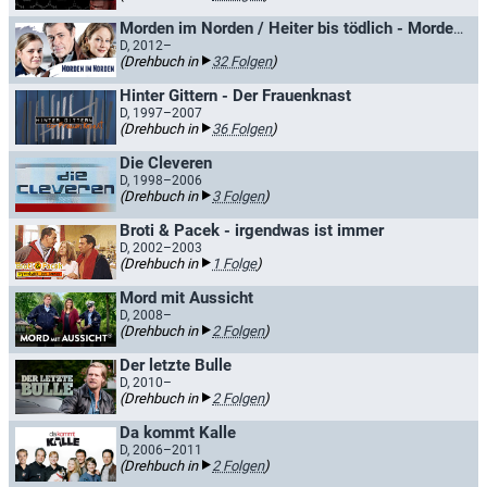
Morden im Norden / Heiter bis tödlich - Morden im Norden
D, 2012–
(Drehbuch in
32 Folgen
)
Hinter Gittern - Der Frauenknast
D, 1997–2007
(Drehbuch in
36 Folgen
)
Die Cleveren
D, 1998–2006
(Drehbuch in
3 Folgen
)
Broti & Pacek - irgendwas ist immer
D, 2002–2003
(Drehbuch in
1 Folge
)
Mord mit Aussicht
D, 2008–
(Drehbuch in
2 Folgen
)
Der letzte Bulle
D, 2010–
(Drehbuch in
2 Folgen
)
Da kommt Kalle
D, 2006–2011
(Drehbuch in
2 Folgen
)