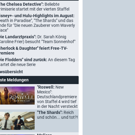
The Chelsea Detective":
Beliebte
rimiserie startet mit der vierten Staffel
isney+- und Hulu-Highlights im August:
Death in Paradise", "The Shards" und das
nde für "Die neuen Zauberer vom Waverly
lace"
Die Landarztpraxis":
Dr. Sarah König
Caroline Frier) besucht "Team Sonnenhof"
Sherlock & Daughter" feiert Free-TV-
remiere
Die Flodders" sind zurück:
An diesem Tag
tartet die neue Serie
wsübersicht
ste Meldungen
"Roswell:
New
Mexico":
Deutschlandpremiere
von Staffel 4 wird tief
in der Nacht versteckt
"The Shards":
Reich
und schön... und tot?!