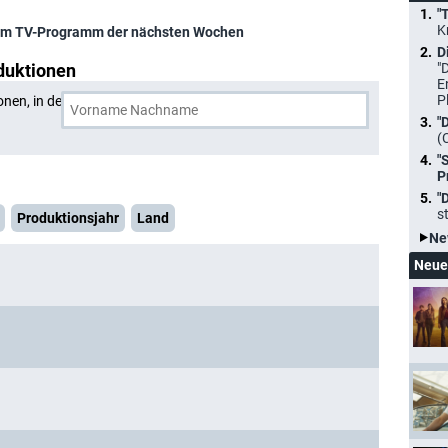
"
K
im TV-Programm der nächsten Wochen
D
duktionen
"
E
P
onen, in denen
Atul Sharma
und eine weitere Person
"
(
"
P
"
s
Produktionsjahr
Land
Ne
Neue