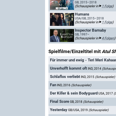
GB, 2015–2018
(Schauspieler in
1 Folge
)
Humans
USA/GB, 2015–2018
(Schauspieler in
1 Folge
)
Inspector Barnaby
GB, 1997–
(Schauspieler in
4 Folgen
)
Spielfilme/Einzeltitel mit
Atul 
Für immer und ewig - Teri Meri Kahaa
Unverhofft kommt oft
IND, 2014
(Schauspi
Schlaflos verliebt
IND, 2015
(Schauspieler)
Fan
IND, 2016
(Schauspieler)
Der Killer & sein Bodyguard
USA, 2017
(
Final Score
GB, 2018
(Schauspieler)
Yesterday
GB/USA, 2019
(Schauspieler)