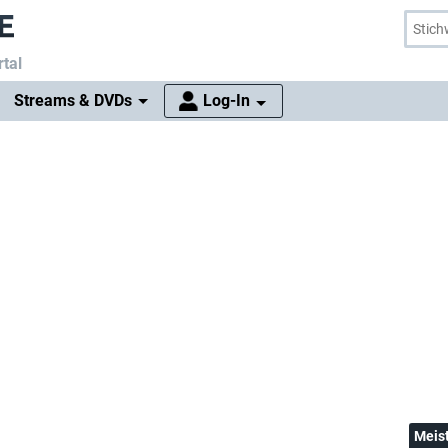
tal
Streams & DVDs
Log-In
Meis