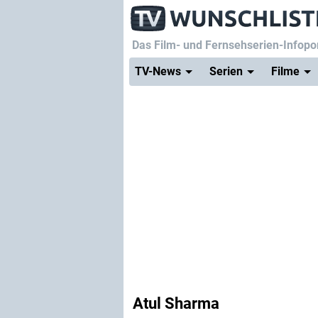
Das Film- und Fernsehserien-Infopor
TV-News
Serien
Filme
Atul Sharma