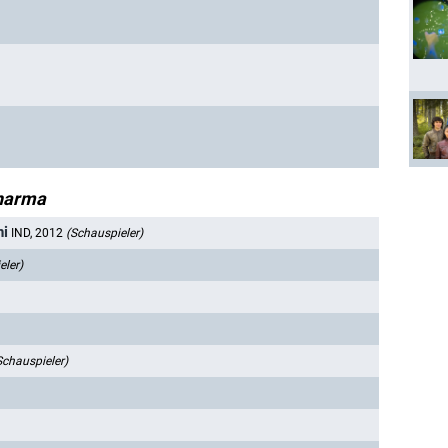
Sharma
ni
IND, 2012
(Schauspieler)
eler)
Schauspieler)