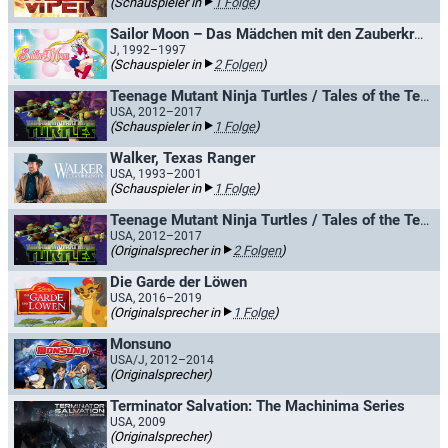
(Schauspieler in
1 Folge
)
Sailor Moon – Das Mädchen mit den Zauberkräften
J, 1992–1997
(Schauspieler in
2 Folgen
)
Teenage Mutant Ninja Turtles / Tales of the Teenage Mutant Ninja Turtles
USA, 2012–2017
(Schauspieler in
1 Folge
)
Walker, Texas Ranger
USA, 1993–2001
(Schauspieler in
1 Folge
)
Teenage Mutant Ninja Turtles / Tales of the Teenage Mutant Ninja Turtles
USA, 2012–2017
(Originalsprecher in
2 Folgen
)
Die Garde der Löwen
USA, 2016–2019
(Originalsprecher in
1 Folge
)
Monsuno
USA/J, 2012–2014
(Originalsprecher)
Terminator Salvation: The Machinima Series
USA, 2009
(Originalsprecher)