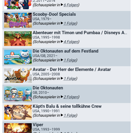
J, 2011–2014
(Schauspieler in
6 Folgen
)
Scooby-Doo! Specials
USA, 1979–
(Schauspieler in
1 Folge
)
Abenteuer mit Timon und Pumbaa / Disneys Abenteuer mit Timon und Pumbaa
USA, 1995–1998
(Schauspieler in
4 Folgen
)
Die Oktonauten auf dem Festland
USA/GB, 2021–
(Schauspieler in
1 Folge
)
Avatar - Der Herr der Elemente / Avatar
USA, 2005–2008
(Schauspieler in
1 Folge
)
Die Oktonauten
GB, 2010–
(Schauspieler in
2 Folgen
)
Käpt'n Balu & seine tollkühne Crew
USA, 1990–1991
(Schauspieler in
1 Folge
)
Viper
USA, 1993–1999