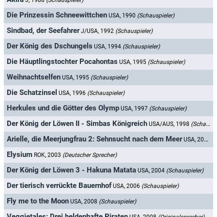
J, 1988
(Schauspieler)
Die Prinzessin Schneewittchen
USA, 1990
(Schauspieler)
Sindbad, der Seefahrer
J/USA, 1992
(Schauspieler)
Der König des Dschungels
USA, 1994
(Schauspieler)
Die Häuptlingstochter Pocahontas
USA, 1995
(Schauspieler)
Weihnachtselfen
USA, 1995
(Schauspieler)
Die Schatzinsel
USA, 1996
(Schauspieler)
Herkules und die Götter des Olymp
USA, 1997
(Schauspieler)
Der König der Löwen II - Simbas Königreich
USA/AUS, 1998
(Schauspieler)
Arielle, die Meerjungfrau 2: Sehnsucht nach dem Meer
USA, 2000
(
Elysium
ROK, 2003
(Deutscher Sprecher)
Der König der Löwen 3 - Hakuna Matata
USA, 2004
(Schauspieler)
Der tierisch verrückte Bauernhof
USA, 2006
(Schauspieler)
Fly me to the Moon
USA, 2008
(Schauspieler)
Veggietales: Drei heldenhafte Piraten