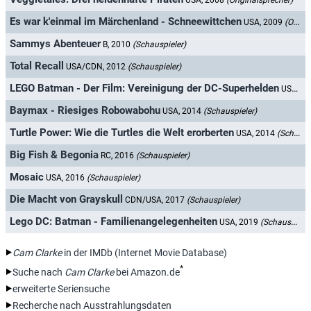
USA, 2008
(Originalsprecher)
Es war k'einmal im Märchenland - Schneewittchen
USA, 2009
(Originalsprecher)
Sammys Abenteuer
B, 2010
(Schauspieler)
Total Recall
USA/CDN, 2012
(Schauspieler)
LEGO Batman - Der Film: Vereinigung der DC-Superhelden
USA/GB, 2013
Baymax - Riesiges Robowabohu
USA, 2014
(Schauspieler)
Turtle Power: Wie die Turtles die Welt erorberten
USA, 2014
(Schauspieler)
Big Fish & Begonia
RC, 2016
(Schauspieler)
Mosaic
USA, 2016
(Schauspieler)
Die Macht von Grayskull
CDN/USA, 2017
(Schauspieler)
Lego DC: Batman - Familienangelegenheiten
USA, 2019
(Schauspieler)
Cam Clarke
in der IMDb (Internet Movie Database)
*
Suche nach
Cam Clarke
bei Amazon.de
erweiterte Seriensuche
Recherche nach Ausstrahlungsdaten