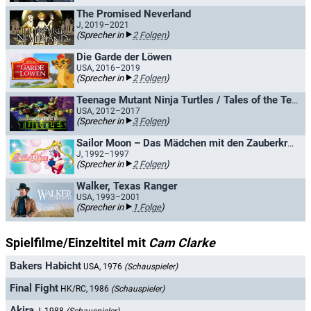
The Promised Neverland
J, 2019–2021
(Sprecher in
2 Folgen
)
Die Garde der Löwen
USA, 2016–2019
(Sprecher in
2 Folgen
)
Teenage Mutant Ninja Turtles / Tales of the Teenage Mutant Ninja Turtles
USA, 2012–2017
(Sprecher in
3 Folgen
)
Sailor Moon – Das Mädchen mit den Zauberkräften
J, 1992–1997
(Sprecher in
2 Folgen
)
Walker, Texas Ranger
USA, 1993–2001
(Sprecher in
1 Folge
)
Spielfilme/Einzeltitel mit
Cam Clarke
Bakers Habicht
USA, 1976
(Schauspieler)
Final Fight
HK/RC, 1986
(Schauspieler)
Akira