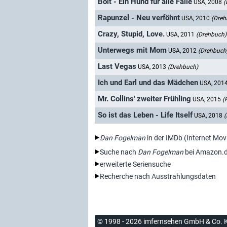
Bolt - Ein Hund für alle Fälle
USA, 2008
(
Rapunzel - Neu verföhnt
USA, 2010
(Dreh
Crazy, Stupid, Love.
USA, 2011
(Drehbuch)
Unterwegs mit Mom
USA, 2012
(Drehbuch
Last Vegas
USA, 2013
(Drehbuch)
Ich und Earl und das Mädchen
USA, 201
Mr. Collins' zweiter Frühling
USA, 2015
(
So ist das Leben - Life Itself
USA, 2018
(
Dan Fogelman
in der IMDb (Internet Mov
Suche nach
Dan Fogelman
bei Amazon.
erweiterte Seriensuche
Recherche nach Ausstrahlungsdaten
© 1998 - 2026 imfernsehen GmbH & Co. 