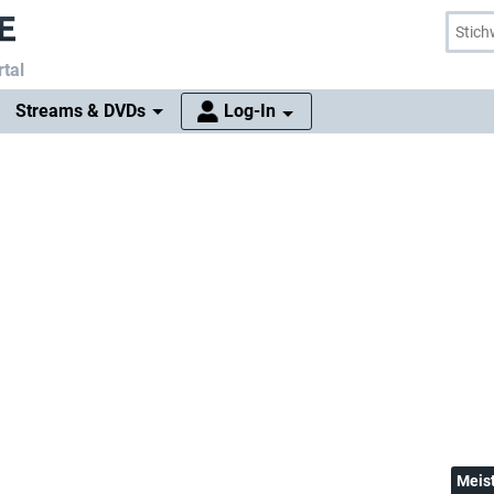
tal
Streams & DVDs
Log-In
Meis