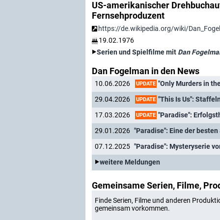
US-amerikanischer Drehbuchauto
Fernsehproduzent
https://de.wikipedia.org/wiki/Dan_Fog
19.02.1976
Serien und Spielfilme mit
Dan Fogelma
Dan Fogelman in den News
"Only Murders in the
10.06.2026
UPDATE
"This Is Us": Staffe
29.04.2026
UPDATE
"Paradise": Erfolgsth
17.03.2026
UPDATE
29.01.2026
"Paradise": Eine der beste
07.12.2025
"Paradise": Mysteryserie vo
weitere Meldungen
Gemeinsame Serien, Filme, Pro
Finde Serien, Filme und anderen Produkti
gemeinsam vorkommen.