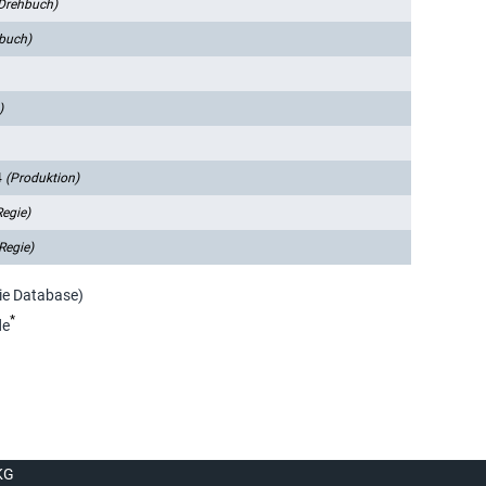
Drehbuch)
buch)
)
4
(Produktion)
Regie)
Regie)
ie Database)
*
de
KG