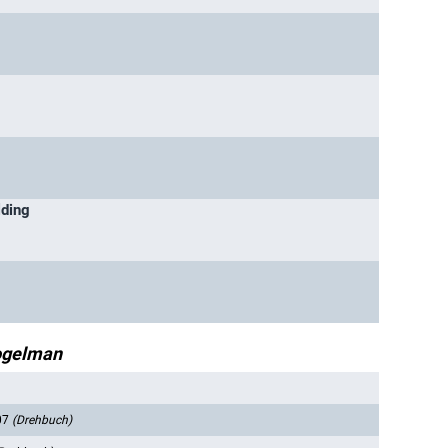
lding
ogelman
07
(Drehbuch)