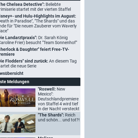
The Chelsea Detective":
Beliebte
rimiserie startet mit der vierten Staffel
isney+- und Hulu-Highlights im August:
Death in Paradise", "The Shards" und das
nde für "Die neuen Zauberer vom Waverly
lace"
Die Landarztpraxis":
Dr. Sarah König
Caroline Frier) besucht "Team Sonnenhof"
Sherlock & Daughter" feiert Free-TV-
remiere
Die Flodders" sind zurück:
An diesem Tag
tartet die neue Serie
wsübersicht
ste Meldungen
"Roswell:
New
Mexico":
Deutschlandpremiere
von Staffel 4 wird tief
in der Nacht versteckt
"The Shards":
Reich
und schön... und tot?!