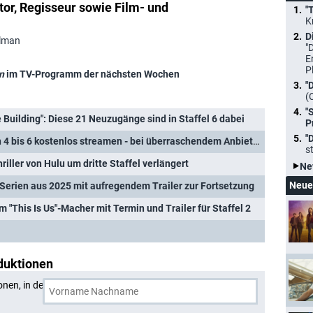
r, Regisseur sowie Film- und
"
K
D
elman
"
E
P
n
im TV-Programm der nächsten Wochen
"
(
"
 Building": Diese 21 Neuzugänge sind in Staffel 6 dabei
P
"
ln 4 bis 6 kostenlos streamen - bei überraschendem Anbieter
s
riller von Hulu um dritte Staffel verlängert
Ne
Neue
n Serien aus 2025 mit aufregendem Trailer zur Fortsetzung
m "This Is Us"-Macher mit Termin und Trailer für Staffel 2
duktionen
onen, in denen
Dan Fogelman
und eine weitere Person