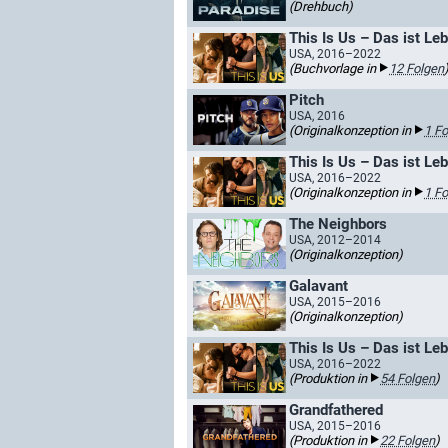
(Drehbuch)
This Is Us – Das ist Le
USA, 2016–2022
(Buchvorlage in
12 Folgen
Pitch
USA, 2016
(Originalkonzeption in
1 Fo
This Is Us – Das ist Le
USA, 2016–2022
(Originalkonzeption in
1 Fo
The Neighbors
USA, 2012–2014
(Originalkonzeption)
Galavant
USA, 2015–2016
(Originalkonzeption)
This Is Us – Das ist Le
USA, 2016–2022
(Produktion in
54 Folgen
)
Grandfathered
USA, 2015–2016
(Produktion in
22 Folgen
)