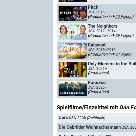
Pitch
USA, 2016
(Produktion in
10 Folgen
)
The Neighbors
USA, 2012–2014
(Produktion in
39 Folgen
)
Galavant
USA, 2015–2016
(Produktion in
2 Folgen
)
Only Murders in the Bui
USA, 2021–
(Produktion)
Paradise
USA, 2025–
(Produktion)
Spielfilme/Einzeltitel mit
Dan F
Cars
USA, 2006
(Drehbuch)
Die Gebrüder Weihnachtsmann
USA, 20