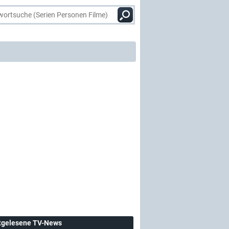
tgelesene TV-News