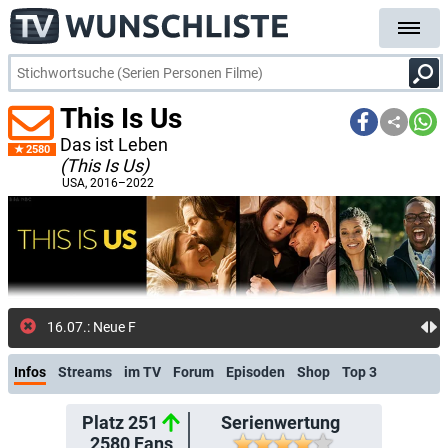
This Is Us
Das ist Leben
2580
(This Is Us)
USA
, 2016–2022
16.07.: Neue Folge: Kyle (Disney+)
Infos
Streams
im TV
Forum
Episoden
Shop
Top 3
Platz 251
Serienwertung
2580
Fans