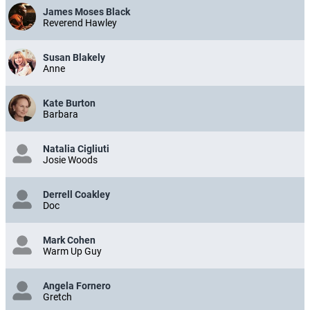
James Moses Black
Reverend Hawley
Susan Blakely
Anne
Kate Burton
Barbara
Natalia Cigliuti
Josie Woods
Derrell Coakley
Doc
Mark Cohen
Warm Up Guy
Angela Fornero
Gretch