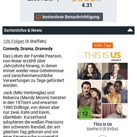
4.31
Serieninfos & News
106 Folgen
(6 Staffeln)
DVD-Tipp
Comedy, Drama, Dramedy
Das Leben der Familie Pearson,
non-linear erzählt über
Jahrzehnte hinweg, in denen
immer wieder neue Geheimnisse
und zwischenmenschliche
Verwerfungen zu Tage gefördert
werden.
Jack (Milo Ventimiglia) und
Rebecca (Mandy Moore) heiraten
in den 1970ern und erwarten
1980 Drillinge, von denen aber
nur zwei, Kate und Kevin,
überleben. Kurzerhand
adoptieren die weißen Pearsons
This Is Us
den schwaren Randall, der am
Staffel 3 (5 DVDs)
gleichen Tag geboren und vor
einer Feuerwache ausgesetzt