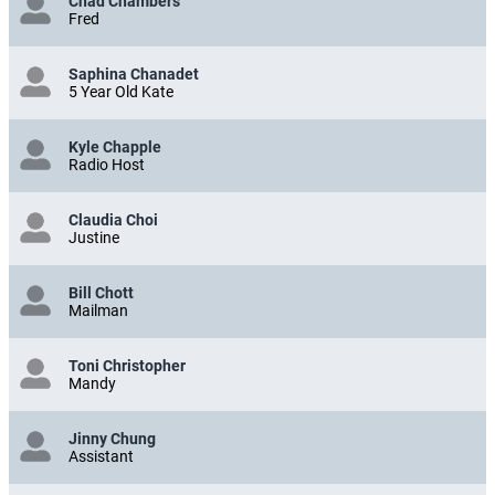
Chad Chambers
Fred
Saphina Chanadet
5 Year Old Kate
Kyle Chapple
Radio Host
Claudia Choi
Justine
Bill Chott
Mailman
Toni Christopher
Mandy
Jinny Chung
Assistant