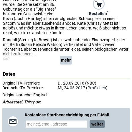
wurde. Die Serie setzt am 36.
Geburstag der als "Big Three"
*
Bestellen
bekannten Geschwister ein:
Kevin (Justin Hartley) ist ein erfolgreicher Schauspieler in einer
Sitcom, was ihn aber zusehends anödet. Kate (Chrissy Metz) ist
adipös und möchte etwas in ihrem Leben ändern, weiß aber nicht so
recht, wie sie es anstellen könnte.
Randall (Sterling K. Brown) ist ein wohlhabender Finanzexperte, der
mit Beth (Susan Kelechi Watson) verheiratet und Vater zweier
Töchter ist, aber zusehends darunter leidet, seinen biologischen Vater
nicht zu kennen ...
(JN)
mehr
Daten
Original TV-Premiere
Di, 20.09.2016 (NBC)
Deutsche TV-Premiere
Mi, 24.
05.2017
(
ProSieben
)
Originalsprache:
Englisch
Arbeitstitel: Thirty-six
Kostenlose Startbenachrichtigung per E-Mail
weiter