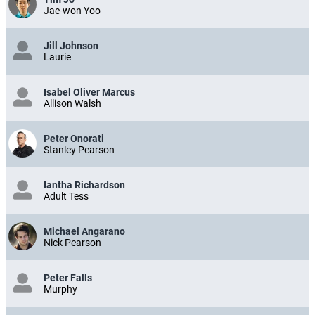
Jae-won Yoo
Jill Johnson
Laurie
Isabel Oliver Marcus
Allison Walsh
Peter Onorati
Stanley Pearson
Iantha Richardson
Adult Tess
Michael Angarano
Nick Pearson
Peter Falls
Murphy