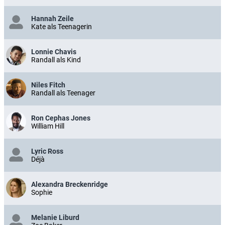
Hannah Zeile
Kate als Teenagerin
Lonnie Chavis
Randall als Kind
Niles Fitch
Randall als Teenager
Ron Cephas Jones
William Hill
Lyric Ross
Déjà
Alexandra Breckenridge
Sophie
Melanie Liburd