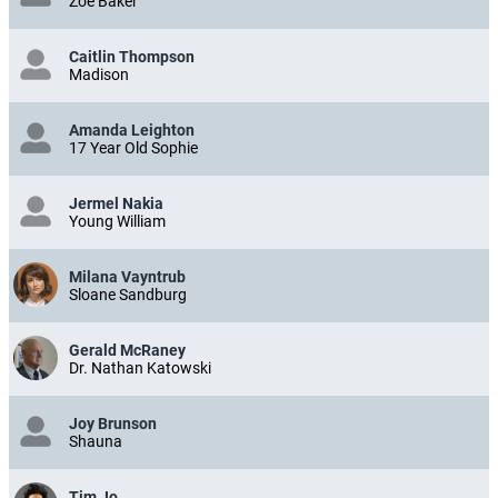
Zoe Baker
Caitlin Thompson
Madison
Amanda Leighton
17 Year Old Sophie
Jermel Nakia
Young William
Milana Vayntrub
Sloane Sandburg
Gerald McRaney
Dr. Nathan Katowski
Joy Brunson
Shauna
Tim Jo