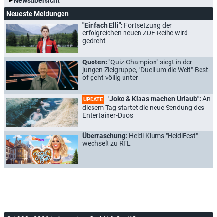
Newsübersicht
Neueste Meldungen
"Einfach Elli":
Fortsetzung der
erfolgreichen neuen ZDF-Reihe wird
gedreht
Quoten:
"Quiz-Champion" siegt in der
jungen Zielgruppe, "Duell um die Welt"-Best-
of geht völlig unter
"Joko & Klaas machen Urlaub":
An
UPDATE
diesem Tag startet die neue Sendung des
Entertainer-Duos
Überraschung:
Heidi Klums "HeidiFest"
wechselt zu RTL