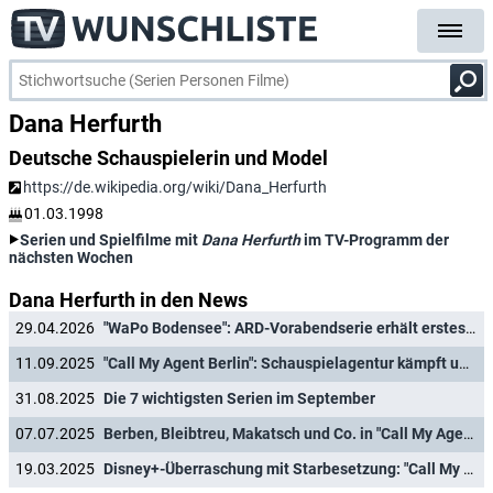
Dana Herfurth
Deutsche Schauspielerin und Model
https://de.wikipedia.org/wiki/Dana_Herfurth
01.03.1998
Serien und Spielfilme mit
Dana Herfurth
im TV-Programm der
nächsten Wochen
Dana Herfurth in den News
29.04.2026
"WaPo Bodensee": ARD-Vorabendserie erhält erstes Primetime-Special
11.09.2025
"Call My Agent Berlin": Schauspielagentur kämpft ums Überleben
31.08.2025
Die 7 wichtigsten Serien im September
07.07.2025
Berben, Bleibtreu, Makatsch und Co. in "Call My Agent Berlin": Starttermin und Trailer für neue Disney+-Serie
19.03.2025
Disney+-Überraschung mit Starbesetzung: "Call My Agent Berlin" als deutsches Original