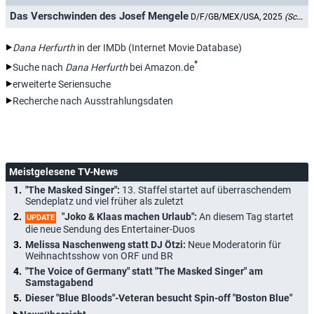
Das Verschwinden des Josef Mengele
D/F/GB/MEX/USA, 2025
(Schauspielerin)
Dana Herfurth
in der IMDb (Internet Movie Database)
*
Suche nach
Dana Herfurth
bei Amazon.de
erweiterte Seriensuche
Recherche nach Ausstrahlungsdaten
Meistgelesene TV-News
"The Masked Singer":
13. Staffel startet auf überraschendem
Sendeplatz und viel früher als zuletzt
"Joko & Klaas machen Urlaub":
An diesem Tag startet
UPDATE
die neue Sendung des Entertainer-Duos
Melissa Naschenweng statt DJ Ötzi:
Neue Moderatorin für
Weihnachtsshow von ORF und BR
"The Voice of Germany" statt "The Masked Singer" am
Samstagabend
Dieser "Blue Bloods"-Veteran besucht Spin-off "Boston Blue"