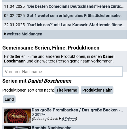
11.04.2025
"Die besten Comedians Deutschlands" kehren zurück: Vier neue Ausgaben der Stand-up-Show in Sat.1
02.02.2025
Sat.1 weitet sein erfolgreiches Frühstücksfernsehen aus
22.01.2025
"Darf ich das?" mit Laura Karasek: Starttermin für neues "Quiz für Rechthaber" verkündet
weitere Meldungen
Gemeinsame Serien, Filme, Produktionen
Finde Serien, Filme und anderen Produktionen, in denen
Daniel
Boschmann
und eine weitere Person gemeinsam vorkommen.
Serien mit
Daniel Boschmann
Produktionen sortieren nach:
Titel/Name
Produktionsjahr
Land
Das große Promibacken / Das große Backen - Promispezial
D, 2017–
(Schauspieler in
6 Folgen
)
Bombis Nachtwache