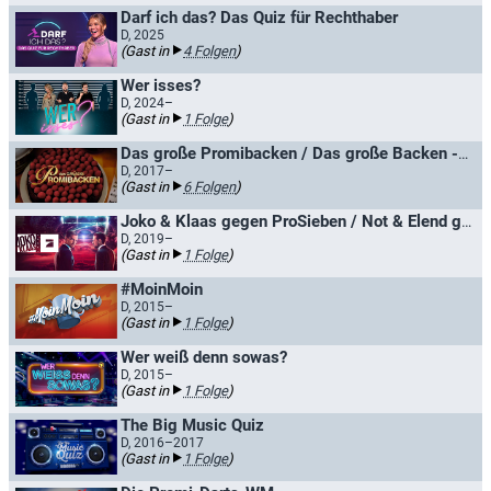
Darf ich das? Das Quiz für Rechthaber
D, 2025
(Gast in
4 Folgen
)
Wer isses?
D, 2024–
(Gast in
1 Folge
)
Das große Promibacken / Das große Backen - Promispezial
D, 2017–
(Gast in
6 Folgen
)
Joko & Klaas gegen ProSieben / Not & Elend gegen ProSieben
D, 2019–
(Gast in
1 Folge
)
#MoinMoin
D, 2015–
(Gast in
1 Folge
)
Wer weiß denn sowas?
D, 2015–
(Gast in
1 Folge
)
The Big Music Quiz
D, 2016–2017
(Gast in
1 Folge
)