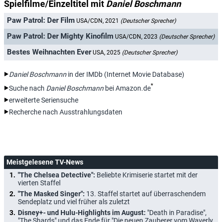
Spielfilme/Einzeltitel mit
Daniel Boschmann
Paw Patrol: Der Film
USA/CDN, 2021
(Deutscher Sprecher)
Paw Patrol: Der Mighty Kinofilm
USA/CDN, 2023
(Deutscher Sprecher)
Bestes Weihnachten Ever
USA, 2025
(Deutscher Sprecher)
Daniel Boschmann
in der IMDb (Internet Movie Database)
*
Suche nach
Daniel Boschmann
bei Amazon.de
erweiterte Seriensuche
Recherche nach Ausstrahlungsdaten
Meistgelesene TV-News
"The Chelsea Detective":
Beliebte Krimiserie startet mit der
vierten Staffel
"The Masked Singer":
13. Staffel startet auf überraschendem
Sendeplatz und viel früher als zuletzt
Disney+- und Hulu-Highlights im August:
"Death in Paradise",
"The Shards" und das Ende für "Die neuen Zauberer vom Waverly