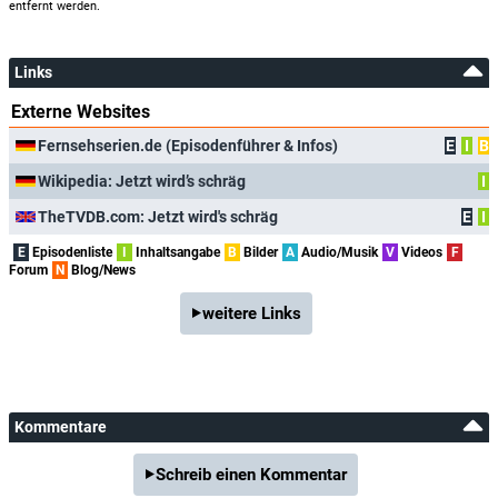
entfernt werden.
Links
Externe Websites
Fernsehserien.de (Episodenführer & Infos)
E
I
B
Wikipedia: Jetzt wird’s schräg
I
TheTVDB.com: Jetzt wird's schräg
E
I
E
Episodenliste
I
Inhaltsangabe
B
Bilder
A
Audio/Musik
V
Videos
F
Forum
N
Blog/News
weitere Links
Kommentare
Schreib einen Kommentar