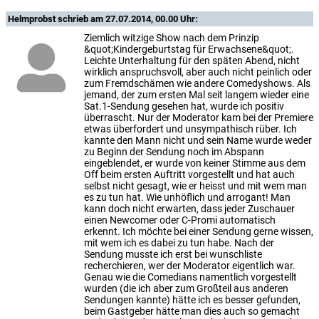
Helmprobst
schrieb am 27.07.2014, 00.00 Uhr:
Ziemlich witzige Show nach dem Prinzip
&quot;Kindergeburtstag für Erwachsene&quot;.
Leichte Unterhaltung für den späten Abend, nicht
wirklich anspruchsvoll, aber auch nicht peinlich oder
zum Fremdschämen wie andere Comedyshows. Als
jemand, der zum ersten Mal seit langem wieder eine
Sat.1-Sendung gesehen hat, wurde ich positiv
überrascht. Nur der Moderator kam bei der Premiere
etwas überfordert und unsympathisch rüber. Ich
kannte den Mann nicht und sein Name wurde weder
zu Beginn der Sendung noch im Abspann
eingeblendet, er wurde von keiner Stimme aus dem
Off beim ersten Auftritt vorgestellt und hat auch
selbst nicht gesagt, wie er heisst und mit wem man
es zu tun hat. Wie unhöflich und arrogant! Man
kann doch nicht erwarten, dass jeder Zuschauer
einen Newcomer oder C-Promi automatisch
erkennt. Ich möchte bei einer Sendung gerne wissen,
mit wem ich es dabei zu tun habe. Nach der
Sendung musste ich erst bei wunschliste
recherchieren, wer der Moderator eigentlich war.
Genau wie die Comedians namentlich vorgestellt
wurden (die ich aber zum Großteil aus anderen
Sendungen kannte) hätte ich es besser gefunden,
beim Gastgeber hätte man dies auch so gemacht