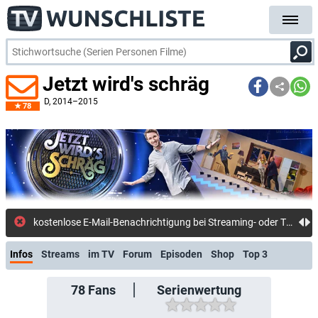
Jetzt wird's schräg
D
, 2014–2015
78
kostenlose E-Mail-Benachrichtigung bei Streaming- oder TV-Start
Infos
Streams
im TV
Forum
Episoden
Shop
Top 3
78
Fans
Serienwertung