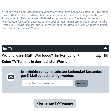
* Bei den mit einem Sternchen gekennzeichneten Links handelt es sich um Provisions-
Links (Affiliate-Links). Erfolgt über einen solchen Link eine Bestellung, erhalten wir
Provisionen im Rahmen eines Affiliate-Partnerprogramms. Das bedeutet keine
Mehrkosten für Käufer, unterstützt uns aber bei der Finanzierung dieser Website. Alle
Preise inkl. MwSt. und ggf. zuzüglich Versandkosten. Details zu den Angeboten finden
sich auf der jeweiligen Webseite.
Im TV
Wo und wann läuft "Wer isses?" im Fernsehen?
Keine TV-Termine in den nächsten Wochen.
Ich möchte vor dem nächsten Serienstart kostenlos
per E-Mail benachrichtigt werden:
weiter
bisherige TV-Termine