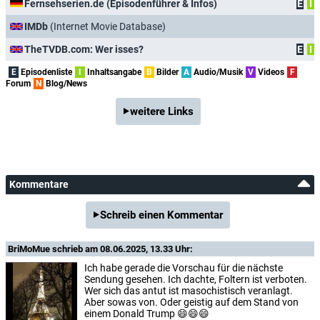
Fernsehserien.de (Episodenführer & Infos)
E
I
IMDb
(Internet Movie Database)
TheTVDB.com: Wer isses?
E
I
E
Episodenliste
I
Inhaltsangabe
B
Bilder
A
Audio/Musik
V
Videos
F
Forum
N
Blog/News
weitere Links
Kommentare
Schreib einen Kommentar
BriMoMue
schrieb am 08.06.2025, 13.33 Uhr:
Ich habe gerade die Vorschau für die nächste
Sendung gesehen. Ich dachte, Foltern ist verboten.
Wer sich das antut ist masochistisch veranlagt.
Aber sowas von. Oder geistig auf dem Stand von
einem Donald Trump 😄😄😄