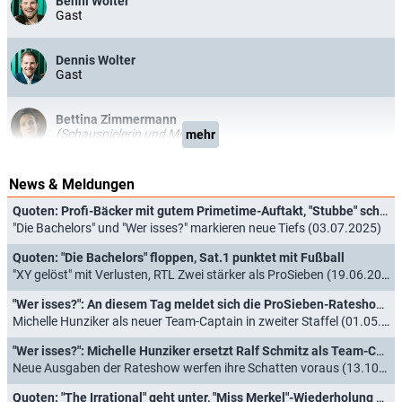
Benni Wolter
Gast
Dennis Wolter
Gast
Bettina Zimmermann
(Schauspielerin und Model)
mehr
News & Meldungen
Quoten: Profi-Bäcker mit gutem Primetime-Auftakt, "Stubbe" schlägt Fußballerinnen
"Die Bachelors" und "Wer isses?" markieren neue Tiefs (03.07.2025)
Quoten: "Die Bachelors" floppen, Sat.1 punktet mit Fußball
"XY gelöst" mit Verlusten, RTL Zwei stärker als ProSieben (19.06.2025)
"Wer isses?": An diesem Tag meldet sich die ProSieben-Rateshow zurück
Michelle Hunziker als neuer Team-Captain in zweiter Staffel (01.05.2025)
"Wer isses?": Michelle Hunziker ersetzt Ralf Schmitz als Team-Captain
Neue Ausgaben der Rateshow werfen ihre Schatten voraus (13.10.2024)
Quoten: "The Irrational" geht unter, "Miss Merkel"-Wiederholung überzeugt insgesamt