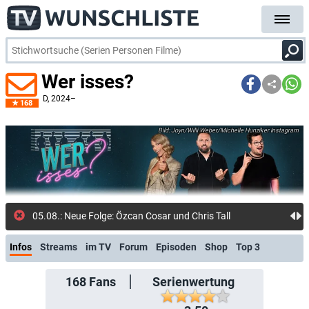
Wer isses?
D
, 2024–
168
Joyn/Willi Weber/Michelle Hunziker Instagram
05.08.: Neue Folge: Özcan Cosar und Chris Tall vs. Martin Klempnow und
Infos
Streams
im TV
Forum
Episoden
Shop
Top 3
168
Fans
Serienwertung