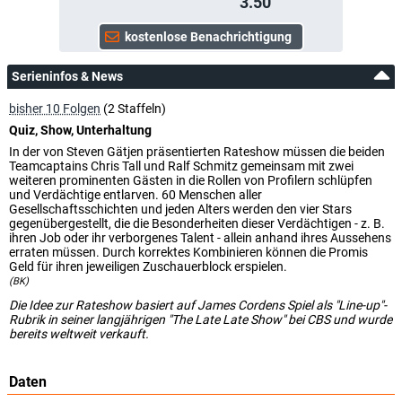
3.50
Serieninfos & News
bisher 10 Folgen
(2 Staffeln)
Quiz, Show, Unterhaltung
In der von Steven Gätjen präsentierten Rateshow müssen die beiden
Teamcaptains Chris Tall und Ralf Schmitz gemeinsam mit zwei
weiteren prominenten Gästen in die Rollen von Profilern schlüpfen
und Verdächtige entlarven. 60 Menschen aller
Gesellschaftsschichten und jeden Alters werden den vier Stars
gegenübergestellt, die die Besonderheiten dieser Verdächtigen - z. B.
ihren Job oder ihr verborgenes Talent - allein anhand ihres Aussehens
erraten müssen. Durch korrektes Kombinieren können die Promis
Geld für ihren jeweiligen Zuschauerblock erspielen.
(BK)
Die Idee zur Rateshow basiert auf James Cordens Spiel als "Line-up"-
Rubrik in seiner langjährigen "The Late Late Show" bei CBS und wurde
bereits weltweit verkauft.
Daten