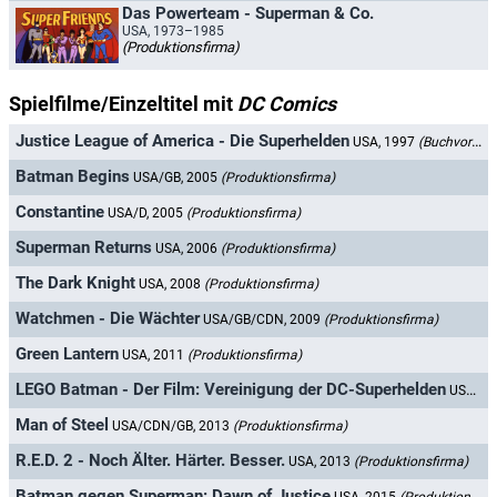
Das Powerteam - Superman & Co.
USA, 1973–1985
(Produktionsfirma)
Spielfilme/Einzeltitel mit
DC Comics
Justice League of America - Die Superhelden
USA, 1997
(Buchvorlage)
Batman Begins
USA/GB, 2005
(Produktionsfirma)
Constantine
USA/D, 2005
(Produktionsfirma)
Superman Returns
USA, 2006
(Produktionsfirma)
The Dark Knight
USA, 2008
(Produktionsfirma)
Watchmen - Die Wächter
USA/GB/CDN, 2009
(Produktionsfirma)
Green Lantern
USA, 2011
(Produktionsfirma)
LEGO Batman - Der Film: Vereinigung der DC-Superhelden
USA/GB, 2013
Man of Steel
USA/CDN/GB, 2013
(Produktionsfirma)
R.E.D. 2 - Noch Älter. Härter. Besser.
USA, 2013
(Produktionsfirma)
Batman gegen Superman: Dawn of Justice