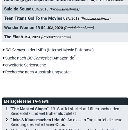
USA, 2015
(Produktionsfirma)
Suicide Squad
USA, 2016
(Produktionsfirma)
Teen Titans Go! To the Movies
USA, 2018
(Produktionsfirma)
Wonder Woman 1984
USA, 2020
(Produktionsfirma)
The Flash
USA, 2023
(Produktionsfirma)
DC Comics
in der IMDb (Internet Movie Database)
*
Suche nach
DC Comics
bei Amazon.de
erweiterte Seriensuche
Recherche nach Ausstrahlungsdaten
Meistgelesene TV-News
"The Masked Singer":
13. Staffel startet auf überraschendem
Sendeplatz und viel früher als zuletzt
"Joko & Klaas machen Urlaub":
An diesem Tag startet die neue
Sendung des Entertainer-Duos