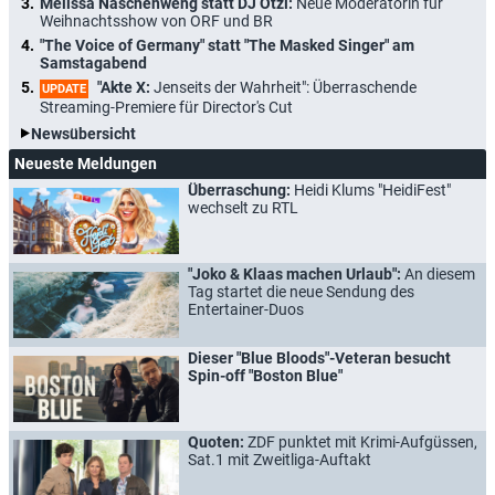
Melissa Naschenweng statt DJ Ötzi:
Neue Moderatorin für
Weihnachtsshow von ORF und BR
"The Voice of Germany" statt "The Masked Singer" am
Samstagabend
"Akte X:
Jenseits der Wahrheit": Überraschende
UPDATE
Streaming-Premiere für Director's Cut
Newsübersicht
Neueste Meldungen
Überraschung:
Heidi Klums "HeidiFest"
wechselt zu RTL
"Joko & Klaas machen Urlaub":
An diesem
Tag startet die neue Sendung des
Entertainer-Duos
Dieser "Blue Bloods"-Veteran besucht
Spin-off "Boston Blue"
Quoten:
ZDF punktet mit Krimi-Aufgüssen,
Sat.1 mit Zweitliga-Auftakt