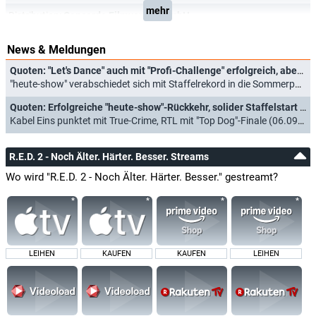
mehr
Distribution:
Concorde Filmverleih GmbH
News & Meldungen
Quoten: "Let's Dance" auch mit "Profi-Challenge" erfolgreich, aber Fußballerinnen noch gefragter
"heute-show" verabschiedet sich mit Staffelrekord in die Sommerpause (06.06.2026)
Quoten: Erfolgreiche "heute-show"-Rückkehr, solider Staffelstart für "SchleFaZ"
Kabel Eins punktet mit True-Crime, RTL mit "Top Dog"-Finale (06.09.2025)
R.E.D. 2 - Noch Älter. Härter. Besser. Streams
Wo wird "R.E.D. 2 - Noch Älter. Härter. Besser." gestreamt?
LEIHEN
KAUFEN
KAUFEN
LEIHEN