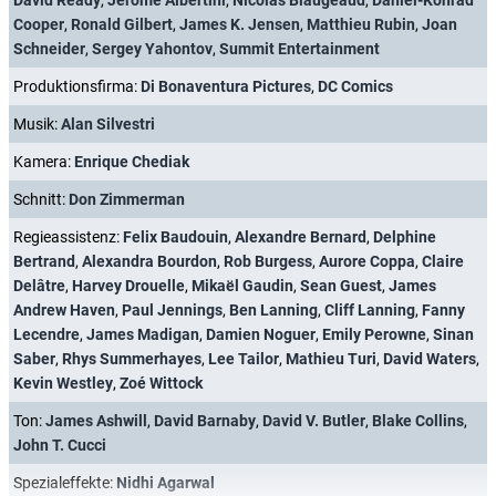
David Ready
,
Jerome Albertini
,
Nicolas Biaugeaud
,
Daniel-Konrad
Cooper
,
Ronald Gilbert
,
James K. Jensen
,
Matthieu Rubin
,
Joan
Schneider
,
Sergey Yahontov
,
Summit Entertainment
Produktionsfirma:
Di Bonaventura Pictures
,
DC Comics
Musik:
Alan Silvestri
Kamera:
Enrique Chediak
Schnitt:
Don Zimmerman
Regieassistenz:
Felix Baudouin
,
Alexandre Bernard
,
Delphine
Bertrand
,
Alexandra Bourdon
,
Rob Burgess
,
Aurore Coppa
,
Claire
Delâtre
,
Harvey Drouelle
,
Mikaël Gaudin
,
Sean Guest
,
James
Andrew Haven
,
Paul Jennings
,
Ben Lanning
,
Cliff Lanning
,
Fanny
Lecendre
,
James Madigan
,
Damien Noguer
,
Emily Perowne
,
Sinan
Saber
,
Rhys Summerhayes
,
Lee Tailor
,
Mathieu Turi
,
David Waters
,
Kevin Westley
,
Zoé Wittock
Ton:
James Ashwill
,
David Barnaby
,
David V. Butler
,
Blake Collins
,
John T. Cucci
Spezialeffekte:
Nidhi Agarwal