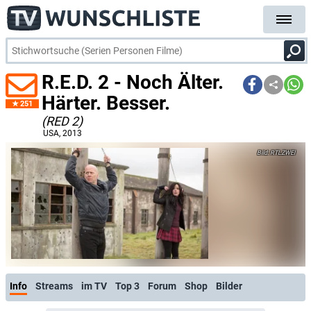
R.E.D. 2 - Noch Älter.
Härter. Besser.
251
(RED 2)
USA
, 2013
RTLZWEI
Info
Streams
im TV
Top 3
Forum
Shop
Bilder