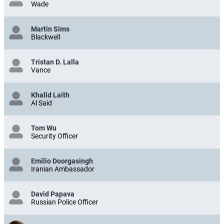
Wade
Martin Sims
Blackwell
Tristan D. Lalla
Vance
Khalid Laith
Al Said
Tom Wu
Security Officer
Emilio Doorgasingh
Iranian Ambassador
David Papava
Russian Police Officer