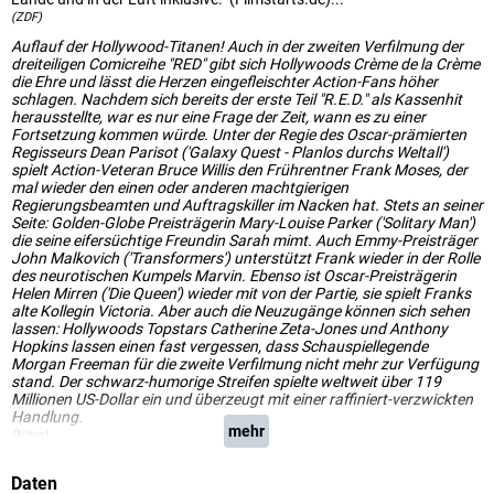
(ZDF)
Auflauf der Hollywood-Titanen! Auch in der zweiten Verfilmung der
dreiteiligen Comicreihe "RED" gibt sich Hollywoods Crème de la Crème
die Ehre und lässt die Herzen eingefleischter Action-Fans höher
schlagen. Nachdem sich bereits der erste Teil "R.E.D." als Kassenhit
herausstellte, war es nur eine Frage der Zeit, wann es zu einer
Fortsetzung kommen würde. Unter der Regie des Oscar-prämierten
Regisseurs Dean Parisot ('Galaxy Quest - Planlos durchs Weltall')
spielt Action-Veteran Bruce Willis den Frührentner Frank Moses, der
mal wieder den einen oder anderen machtgierigen
Regierungsbeamten und Auftragskiller im Nacken hat. Stets an seiner
Seite: Golden-Globe Preisträgerin Mary-Louise Parker ('Solitary Man')
die seine eifersüchtige Freundin Sarah mimt. Auch Emmy-Preisträger
John Malkovich ('Transformers') unterstützt Frank wieder in der Rolle
des neurotischen Kumpels Marvin. Ebenso ist Oscar-Preisträgerin
Helen Mirren ('Die Queen') wieder mit von der Partie, sie spielt Franks
alte Kollegin Victoria. Aber auch die Neuzugänge können sich sehen
lassen: Hollywoods Topstars Catherine Zeta-Jones und Anthony
Hopkins lassen einen fast vergessen, dass Schauspiellegende
Morgan Freeman für die zweite Verfilmung nicht mehr zur Verfügung
stand. Der schwarz-humorige Streifen spielte weltweit über 119
Millionen US-Dollar ein und überzeugt mit einer raffiniert-verzwickten
Handlung.
mehr
(Nitro)
Daten