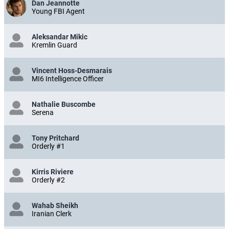
Dan Jeannotte
Young FBI Agent
Aleksandar Mikic
Kremlin Guard
Vincent Hoss-Desmarais
MI6 Intelligence Officer
Nathalie Buscombe
Serena
Tony Pritchard
Orderly #1
Kirris Riviere
Orderly #2
Wahab Sheikh
Iranian Clerk