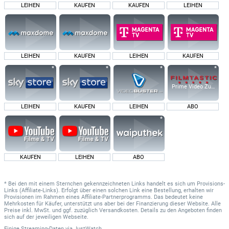
LEIHEN
KAUFEN
KAUFEN
LEIHEN
LEIHEN
KAUFEN
LEIHEN
KAUFEN
Prime Video Zusatz-K
LEIHEN
KAUFEN
LEIHEN
ABO
KAUFEN
LEIHEN
ABO
* Bei den mit einem Sternchen gekennzeichneten Links handelt es sich um Provisions-
Links (Affiliate-Links). Erfolgt über einen solchen Link eine Bestellung, erhalten wir
Provisionen im Rahmen eines Affiliate-Partnerprogramms. Das bedeutet keine
Mehrkosten für Käufer, unterstützt uns aber bei der Finanzierung dieser Website. Alle
Preise inkl. MwSt. und ggf. zuzüglich Versandkosten. Details zu den Angeboten finden
sich auf der jeweiligen Webseite.
Einige Streaming-Daten
via
JustWatch.