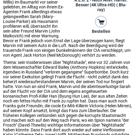
R.E.D. 2 - Noch Älter. Härter.
Willis) im Baumarkt vor seiner
Besser (4K Ultra-HD) ( Blu-
geliebten, im Alltag von ihrem Ex-
ray)
Agenten Frank allerdings etwas
gelangweilten Sarah (Mary-
Louise Parker) als Hausmann
profilieren will, überrascht ihn
sein alter Freund Marvin (John
Bestellen
Malkovich) mit einer Warnung.
Bevor er Frank jedoch vom Ernst der Lage überzeugen kann, fliegt
Marvin mit seinem Auto in die Luft. Nach der Beerdigung wird der
trauernde Frank von einigen Dunkelmännern der CIA verschleppt, um
von Agent Jack Horton (Neil McDonough) verhört zu werden.
Thema: sein Insiderwissen über "Nightshade", eine vor 32 Jahren von
dem Wissenschaftler Edward Bailey (Anthony Hopkins) entwickelte,
irgendwo in Russland "verloren gegangene" Superbombe. Doch kurz
vor seiner Exekution gelingt Frank die Flucht - nicht zuletzt dank des
beherzt wiederauferstandenen Marvin, der seinen Tod nur fingiert
hatte. Von nun an sind Frank, Marvin und die abenteuerlustige Sarah
auf der Flucht vor der CIA und dem eigens angeheuerten
koreanischen Profi-Killer Han (Byung Hun Lee), der aus alten Zeiten
noch ein fettes Huhn mit Frank zu rupfen hat. Dass man auch noch
Franks gute Freundin, die coole Ex-MI6-Killerin Victoria (Helen Mirren),
auf seinen Kopf ansetzt, bringt das Fass zum Überlaufen: Die
früheren Kollegen verbünden sich gegen die korrupte Staatsmacht
und machen sich auf den Weg nach Paris, wo ein Spion namens "der
Frosch" (David Thewlis) wichtige Informationen über "Nightshade"
haben könnte. Dass Frank dort auch wieder auf seine Verflossene
Katja (Catherine Zeta-Jones) trifft, Mütterchen Russlands schärfste