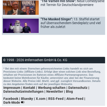
"The Varnell Hill Show":
Neue Comedyserie
mit Termin für Deutschlandpremiere
"The Masked Singer":
13. Staffel startet
auf überraschendem Sendeplatz und viel
früher als zuletzt
© 1998 - 2026 imfernsehen GmbH & Co. KG
* Bei den mit einem Sternchen gekennzeichneten Links handelt es sich um
Provisions-Links (Affiliate-Links). Erfolgt über einen solchen Link eine Bestellung,
erhalten wir Provisionen im Rahmen eines Affiliate-Partnerprogramms. Das
bedeutet keine Mehrkosten für Käufer, unterstützt uns aber bei der Finanzierung
dieser Website. Alle Preise inkl. MwSt. und ggf. zuzüglich Versandkosten. Details
zu den Angeboten finden sich auf der jeweiligen Webseite.
Impressum
Kontakt
Werbung schalten
Datenschutz
Datenschutzeinstellungen
Newsletter
Blog
Facebook
Bluesky
X.com
RSS-Feed
Atom-Feed
Dark-Mode