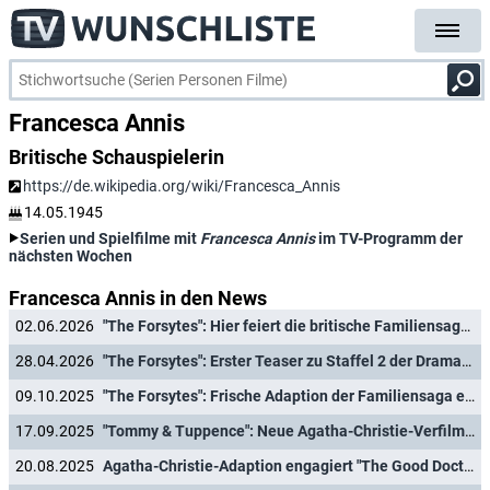
Francesca Annis
Britische Schauspielerin
https://de.wikipedia.org/wiki/Francesca_Annis
14.05.1945
Serien und Spielfilme mit
Francesca Annis
im TV-Programm der
nächsten Wochen
Francesca Annis in den News
02.06.2026
"The Forsytes": Hier feiert die britische Familiensaga Deutschlandpremiere
28.04.2026
"The Forsytes": Erster Teaser zu Staffel 2 der Dramaserie über Börsenmaklerfamilie im London der 1880er-Jahre enthüllt
09.10.2025
"The Forsytes": Frische Adaption der Familiensaga eines Literaturnobelpreisträgers erhält Starttermin
17.09.2025
"Tommy & Tuppence": Neue Agatha-Christie-Verfilmung komplettiert Cast
20.08.2025
Agatha-Christie-Adaption engagiert "The Good Doctor"-Star und "The Buccaneers"-Darsteller für Hauptrollen