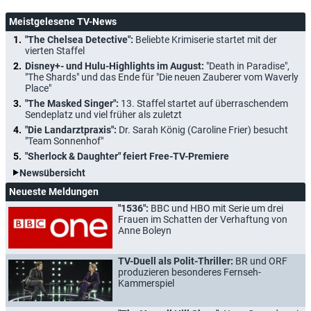
Meistgelesene TV-News
"The Chelsea Detective":
Beliebte Krimiserie startet mit der
vierten Staffel
Disney+- und Hulu-Highlights im August:
"Death in Paradise",
"The Shards" und das Ende für "Die neuen Zauberer vom Waverly
Place"
"The Masked Singer":
13. Staffel startet auf überraschendem
Sendeplatz und viel früher als zuletzt
"Die Landarztpraxis":
Dr. Sarah König (Caroline Frier) besucht
"Team Sonnenhof"
"Sherlock & Daughter" feiert Free-TV-Premiere
Newsübersicht
Neueste Meldungen
"1536":
BBC und HBO mit Serie um drei
Frauen im Schatten der Verhaftung von
Anne Boleyn
TV-Duell als Polit-Thriller:
BR und ORF
produzieren besonderes Fernseh-
Kammerspiel