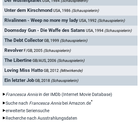
Der Wüstenplanet
USA, 1984
(Schauspielerin)
Unter dem Kirschmond
USA, 1986
(Schauspielerin)
Rivalinnen - Weep no more my lady
USA, 1992
(Schauspielerin)
Doomsday Gun - Die Waffe des Satans
USA, 1994
(Schauspielerin)
The Debt Collector
GB, 1999
(Schauspielerin)
Revolver
F/GB, 2005
(Schauspielerin)
The Libertine
GB/AUS, 2006
(Schauspielerin)
Loving Miss Hatto
GB, 2012
(Mitwirkende)
Ein letzter Job
GB, 2018
(Schauspielerin)
Francesca Annis
in der IMDb (Internet Movie Database)
*
Suche nach
Francesca Annis
bei Amazon.de
erweiterte Seriensuche
Recherche nach Ausstrahlungsdaten