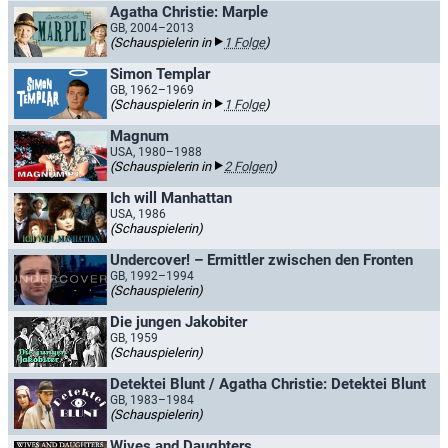
Agatha Christie: Marple
GB, 2004–2013
(Schauspielerin in
1 Folge
)
Simon Templar
GB, 1962–1969
(Schauspielerin in
1 Folge
)
Magnum
USA, 1980–1988
(Schauspielerin in
2 Folgen
)
Ich will Manhattan
USA, 1986
(Schauspielerin)
Undercover! – Ermittler zwischen den Fronten
GB, 1992–1994
(Schauspielerin)
Die jungen Jakobiter
GB, 1959
(Schauspielerin)
Detektei Blunt / Agatha Christie: Detektei Blunt
GB, 1983–1984
(Schauspielerin)
Wives and Daughters