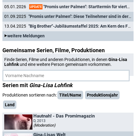
"Promis unter Palmen": Starttermin für vierte Staffel der kontroversen Realityshow bekannt
05.01.2026
UPDATE
01.09.2025
"Promis unter Palmen": Diese Teilnehmer sind in der vierten Staffel dabei
13.04.2025
"Big Brother"-Jubiläumsstaffel 2025: Am Kern des Formats und den Fans vorbeigesendet
weitere Meldungen
Gemeinsame Serien, Filme, Produktionen
Finde Serien, Filme und anderen Produktionen, in denen
Gina-Lisa
Lohfink
und eine weitere Person gemeinsam vorkommen.
Serien mit
Gina-Lisa Lohfink
Produktionen sortieren nach:
Titel/Name
Produktionsjahr
Land
Hautnah! - Das Promimagazin
D, 2013
(Moderation)
Gina-Lisas Welt