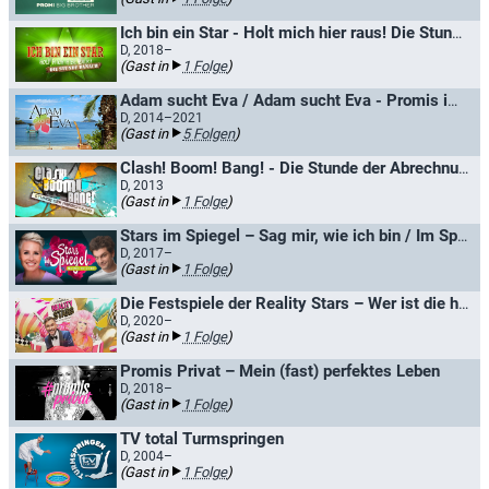
Ich bin ein Star - Holt mich hier raus! Die Stunde danach
D, 2018–
(Gast in
1 Folge
)
Adam sucht Eva / Adam sucht Eva - Promis im Paradies
D, 2014–2021
(Gast in
5 Folgen
)
Clash! Boom! Bang! - Die Stunde der Abrechnung
D, 2013
(Gast in
1 Folge
)
Stars im Spiegel – Sag mir, wie ich bin / Im Spiegel der Anderen
D, 2017–
(Gast in
1 Folge
)
Die Festspiele der Reality Stars – Wer ist die hellste Kerze?
D, 2020–
(Gast in
1 Folge
)
Promis Privat – Mein (fast) perfektes Leben
D, 2018–
(Gast in
1 Folge
)
TV total Turmspringen
D, 2004–
(Gast in
1 Folge
)