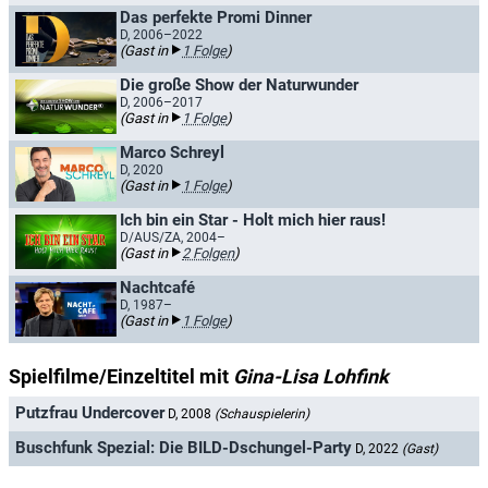
Das perfekte Promi Dinner
D, 2006–2022
(Gast in
1 Folge
)
Die große Show der Naturwunder
D, 2006–2017
(Gast in
1 Folge
)
Marco Schreyl
D, 2020
(Gast in
1 Folge
)
Ich bin ein Star - Holt mich hier raus!
D/AUS/ZA, 2004–
(Gast in
2 Folgen
)
Nachtcafé
D, 1987–
(Gast in
1 Folge
)
Spielfilme/Einzeltitel mit
Gina-Lisa Lohfink
Putzfrau Undercover
D, 2008
(Schauspielerin)
Buschfunk Spezial: Die BILD-Dschungel-Party
D, 2022
(Gast)