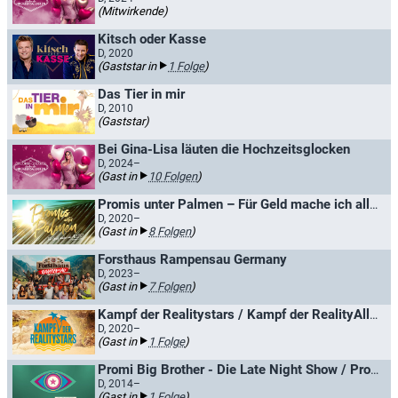
(Mitwirkende)
Kitsch oder Kasse
D, 2020
(Gaststar in
1 Folge
)
Das Tier in mir
D, 2010
(Gaststar)
Bei Gina-Lisa läuten die Hochzeitsglocken
D, 2024–
(Gast in
10 Folgen
)
Promis unter Palmen – Für Geld mache ich alles!
D, 2020–
(Gast in
8 Folgen
)
Forsthaus Rampensau Germany
D, 2023–
(Gast in
7 Folgen
)
Kampf der Realitystars / Kampf der RealityAllstars
D, 2020–
(Gast in
1 Folge
)
Promi Big Brother - Die Late Night Show / Promi Big Brother Late Night LIVE
D, 2014–
(Gast in
1 Folge
)