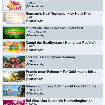
D, 2008
(Moderation)
Germany's Next Topmodel – by Heidi Klum
D, 2006–
(Mitwirkende)
Ich bin ein Star - Holt mich hier raus!
D/AUS/ZA, 2004–
(Mitwirkende)
Kampf der Realitystars / Kampf der RealityAllstars
D, 2020–
(Mitwirkende)
Forsthaus Rampensau Germany
D, 2023–
(Mitwirkende)
Promis unter Palmen – Für Geld mache ich alles!
D, 2020–
(Mitwirkende)
Adam sucht Eva / Adam sucht Eva - Promis im Paradies
D, 2014–2021
(Mitwirkende)
Bei Gina-Lisa läuten die Hochzeitsglocken
D, 2024–