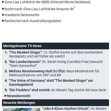
Gina-Lisa Lohfink
in der IMDb (Internet Movie Database)
*
Suche nach
Gina-Lisa Lohfink
bei Amazon.de
erweiterte Seriensuche
Recherche nach Ausstrahlungsdaten
Meistgelesene TV-News
"The Masked Singer":
13. Staffel startet auf überraschendem
Sendeplatz und viel früher als zuletzt
"Die Landarztpraxis":
Dr. Sarah König (Caroline Frier) besucht
"Team Sonnenhof"
Melissa Naschenweng statt DJ Ötzi:
Neue Moderatorin für
Weihnachtsshow von ORF und BR
"The Voice of Germany" statt "The Masked Singer" am
Samstagabend
"Die Flodders" sind zurück:
An diesem Tag startet die neue Serie
Newsübersicht
Neueste Meldungen
"Joko & Klaas machen Urlaub":
An diesem