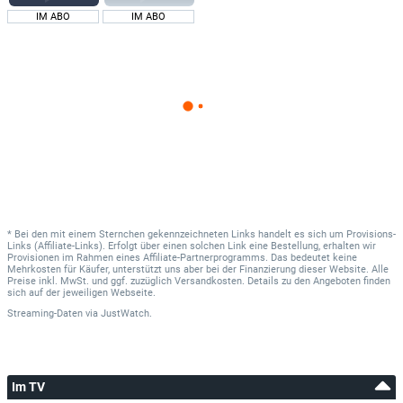
IM ABO
IM ABO
* Bei den mit einem Sternchen gekennzeichneten Links handelt es sich um Provisions-
Links (Affiliate-Links). Erfolgt über einen solchen Link eine Bestellung, erhalten wir
Provisionen im Rahmen eines Affiliate-Partnerprogramms. Das bedeutet keine
Mehrkosten für Käufer, unterstützt uns aber bei der Finanzierung dieser Website. Alle
Preise inkl. MwSt. und ggf. zuzüglich Versandkosten. Details zu den Angeboten finden
sich auf der jeweiligen Webseite.
Streaming-Daten
via
JustWatch.
Im TV