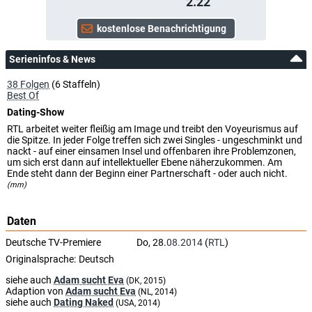
2.22
Serieninfos & News
38 Folgen
(6 Staffeln)
Best Of
Dating-Show
RTL arbeitet weiter fleißig am Image und treibt den Voyeurismus auf
die Spitze. In jeder Folge treffen sich zwei Singles - ungeschminkt und
nackt - auf einer einsamen Insel und offenbaren ihre Problemzonen,
um sich erst dann auf intellektueller Ebene näherzukommen. Am
Ende steht dann der Beginn einer Partnerschaft - oder auch nicht.
(mm)
Daten
Deutsche TV-Premiere
Do, 28.
08.2014
(
RTL
)
Originalsprache:
Deutsch
siehe auch
Adam sucht Eva
(DK, 2015)
Adaption von
Adam sucht Eva
(NL, 2014)
siehe auch
Dating Naked
(USA, 2014)