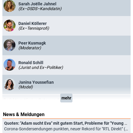
Sarah Joëlle Jahnel
(Ex–DSDS–Kandidatin)
Daniel Köllerer
(Ex–Tennisprofi)
Peer Kusmagk
(Moderator)
Ronald Schill
(Jurist und Ex–Politiker)
Janina Youssefian
(Model)
mehr
Redaktion:
Kirsten Petersen
,
Martin Wegner
News & Meldungen
Quoten: "Adam sucht Eva" mit gutem Start, Probleme für "Young Sheldon" und "Die Simpsons"
Corona-Sondersendungen punkten, neuer Rekord für "RTL Direkt" (16.11.2021)