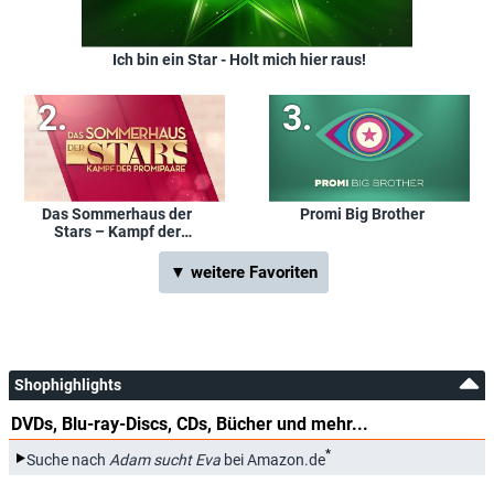
Ich bin ein Star - Holt mich hier raus!
Das Sommerhaus der
Promi Big Brother
Stars – Kampf der
Promipaare
▼ weitere Favoriten
Shophighlights
DVDs, Blu-ray-Discs, CDs, Bücher und mehr...
*
Suche nach
Adam sucht Eva
bei Amazon.de