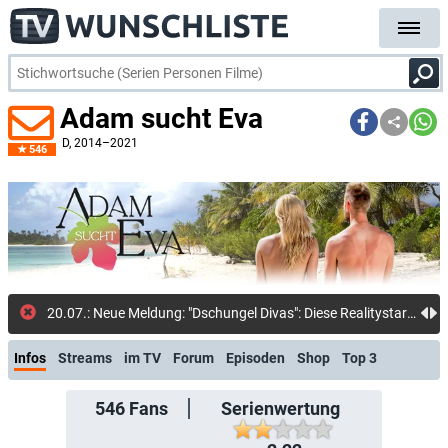
Adam sucht Eva
D
, 2014–2021
546
20.07.: Neue Meldung: "Dschungel Divas": Diese Realitystars sind im neuen Sat.1-Format dabei: Micaela Schäfer und Giulia Siegel ziehen erneut i
Infos
Streams
im TV
Forum
Episoden
Shop
Top 3
546
Fans
Serienwertung