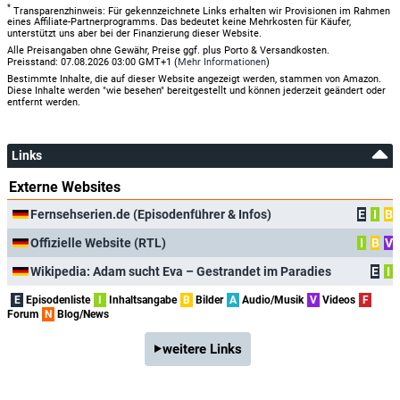
*
Transparenzhinweis: Für gekennzeichnete Links erhalten wir Provisionen im Rahmen
eines Affiliate-Partnerprogramms. Das bedeutet keine Mehrkosten für Käufer,
unterstützt uns aber bei der Finanzierung dieser Website.
Alle Preisangaben ohne Gewähr, Preise ggf. plus Porto & Versandkosten.
Preisstand: 07.08.2026 03:00 GMT+1 (
Mehr Informationen
)
Bestimmte Inhalte, die auf dieser Website angezeigt werden, stammen von Amazon.
Diese Inhalte werden "wie besehen" bereitgestellt und können jederzeit geändert oder
entfernt werden.
Links
Externe Websites
Fernsehserien.de (Episodenführer & Infos)
E
I
B
Offizielle Website (RTL)
I
B
V
Wikipedia: Adam sucht Eva – Gestrandet im Paradies
E
I
E
Episodenliste
I
Inhaltsangabe
B
Bilder
A
Audio/Musik
V
Videos
F
Forum
N
Blog/News
weitere Links