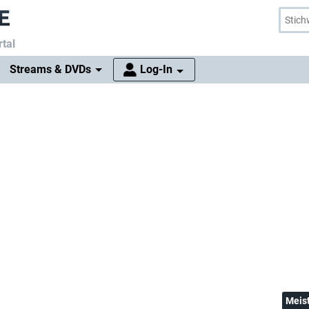
tal
Streams & DVDs
Log-In
Meis