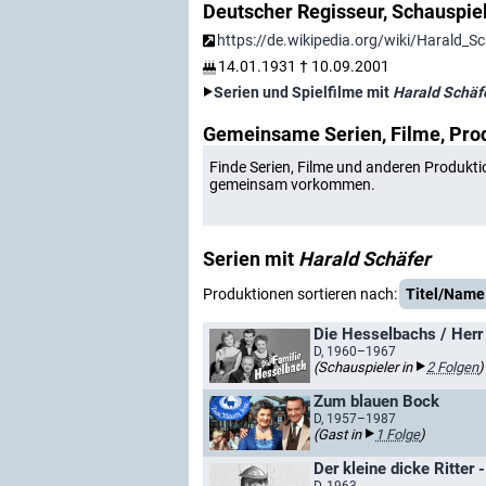
Deutscher Regisseur, Schauspie
https://de.wikipedia.org/wiki/Harald_S
14.01.1931
†
10.09.2001
Serien und Spielfilme mit
Harald Schäf
Gemeinsame Serien, Filme, Pro
Finde Serien, Filme und anderen Produkti
gemeinsam vorkommen.
Serien mit
Harald Schäfer
Produktionen sortieren nach:
Titel/Name
Die Hesselbachs / Herr 
D, 1960–1967
(Schauspieler in
2 Folgen
)
Zum blauen Bock
D, 1957–1987
(Gast in
1 Folge
)
Der kleine dicke Ritter