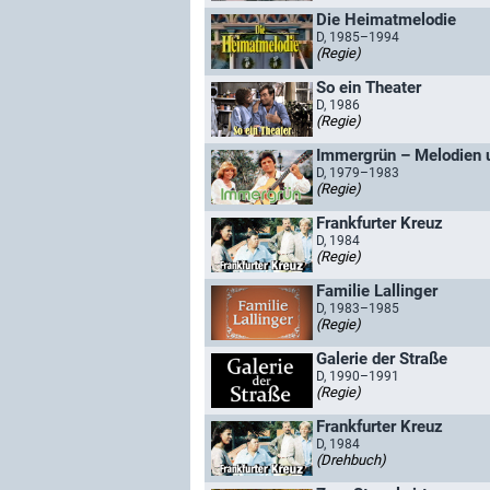
Die Heimatmelodie
D, 1985–1994
(Regie)
So ein Theater
D, 1986
(Regie)
Immergrün – Melodien 
D, 1979–1983
(Regie)
Frankfurter Kreuz
D, 1984
(Regie)
Familie Lallinger
D, 1983–1985
(Regie)
Galerie der Straße
D, 1990–1991
(Regie)
Frankfurter Kreuz
D, 1984
(Drehbuch)