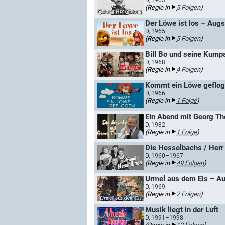
D, 1963
(Regie in
5 Folgen
)
Der Löwe ist los – Aug
D, 1965
(Regie in
5 Folgen
)
Bill Bo und seine Kump
D, 1968
(Regie in
4 Folgen
)
D, 1966
(Regie in
1 Folge
)
Ein Abend mit Georg Th
D, 1982
(Regie in
1 Folge
)
Die Hesselbachs / Herr 
D, 1960–1967
(Regie in
49 Folgen
)
Urmel aus dem Eis – A
D, 1969
(Regie in
2 Folgen
)
Musik liegt in der Luft
D, 1991–1998