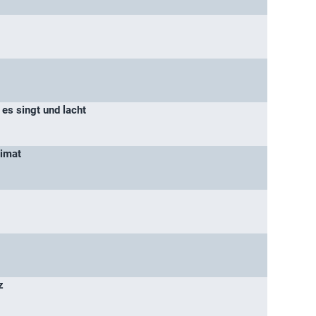
 es singt und lacht
eimat
z