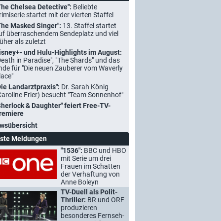
The Chelsea Detective":
Beliebte
rimiserie startet mit der vierten Staffel
The Masked Singer":
13. Staffel startet
uf überraschendem Sendeplatz und viel
rüher als zuletzt
isney+- und Hulu-Highlights im August:
Death in Paradise", "The Shards" und das
nde für "Die neuen Zauberer vom Waverly
lace"
Die Landarztpraxis":
Dr. Sarah König
Caroline Frier) besucht "Team Sonnenhof"
Sherlock & Daughter" feiert Free-TV-
remiere
wsübersicht
ste Meldungen
"1536":
BBC und HBO
mit Serie um drei
Frauen im Schatten
der Verhaftung von
Anne Boleyn
TV-Duell als Polit-
Thriller:
BR und ORF
produzieren
besonderes Fernseh-