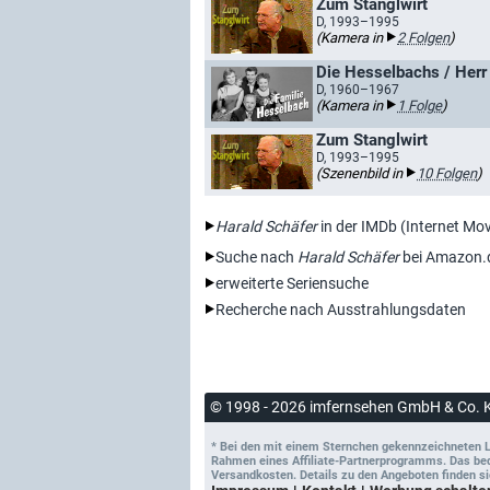
Zum Stanglwirt
D, 1993–1995
(Kamera in
2 Folgen
)
Die Hesselbachs / Herr 
D, 1960–1967
(Kamera in
1 Folge
)
Zum Stanglwirt
D, 1993–1995
(Szenenbild in
10 Folgen
)
Harald Schäfer
in der IMDb (Internet Mo
Suche nach
Harald Schäfer
bei Amazon.
erweiterte Seriensuche
Recherche nach Ausstrahlungsdaten
© 1998 - 2026 imfernsehen GmbH & Co. 
* Bei den mit einem Sternchen gekennzeichneten Lin
Rahmen eines Affiliate-Partnerprogramms. Das bedeu
Versandkosten. Details zu den Angeboten finden si