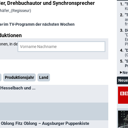
ler, Drehbuchautor und Synchronsprecher
"
K
chäfer_(Regisseur)
"
a
f
er
im TV-Programm der nächsten Wochen
D
duktionen
"
E
onen, in denen
Harald Schäfer
und eine weitere Person
P
"
(
"
P
Ne
Produktionsjahr
Land
Neue
Hesselbach und ...
 - Oblong Fitz Oblong – Augsburger Puppenkiste