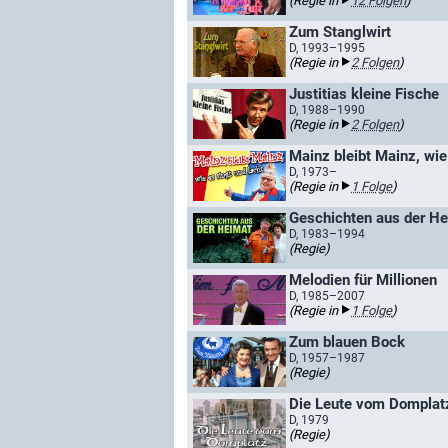
(Regie in
12 Folgen
)
Zum Stanglwirt
D, 1993–1995
(Regie in
2 Folgen
)
Justitias kleine Fische
D, 1988–1990
(Regie in
2 Folgen
)
Mainz bleibt Mainz, wie
D, 1973–
(Regie in
1 Folge
)
Geschichten aus der H
D, 1983–1994
(Regie)
Melodien für Millionen
D, 1985–2007
(Regie in
1 Folge
)
Zum blauen Bock
D, 1957–1987
(Regie)
Die Leute vom Domplat
D, 1979
(Regie)