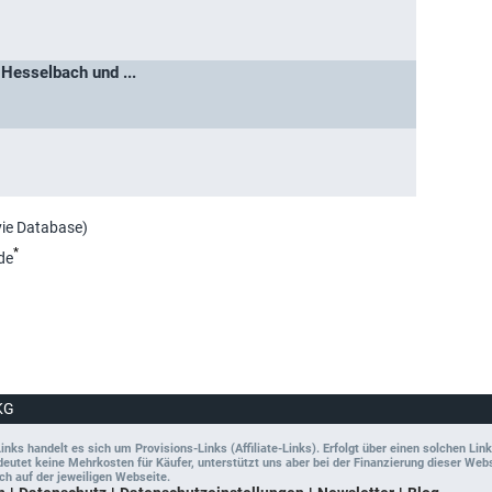
Hesselbach und ...
vie Database)
*
de
KG
ks handelt es sich um Provisions-Links (Affiliate-Links). Erfolgt über einen solchen Link
tet keine Mehrkosten für Käufer, unterstützt uns aber bei der Finanzierung dieser Websit
ch auf der jeweiligen Webseite.