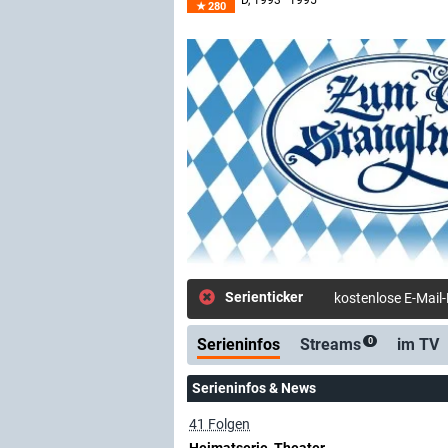
D
, 1993–1995
280
Serienticker
kostenlose E-Mail
Serieninfos
Streams
im TV
0
Serieninfos & News
41 Folgen
Heimatserie, Theater