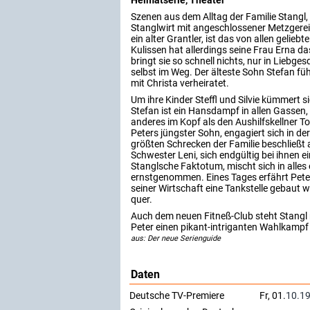
Szenen aus dem Alltag der Familie Stangl,
Stanglwirt mit angeschlossener Metzgerei 
ein alter Grantler, ist das von allen gelieb
Kulissen hat allerdings seine Frau Erna d
bringt sie so schnell nichts, nur in Liebges
selbst im Weg. Der älteste Sohn Stefan füh
mit Christa verheiratet.
Um ihre Kinder Steffl und Silvie kümmert 
Stefan ist ein Hansdampf in allen Gassen, 
anderes im Kopf als den Aushilfskellner T
Peters jüngster Sohn, engagiert sich in de
größten Schrecken der Familie beschließt
Schwester Leni, sich endgültig bei ihnen e
Stanglsche Faktotum, mischt sich in alles 
ernstgenommen. Eines Tages erfährt Peter
seiner Wirtschaft eine Tankstelle gebaut we
quer.
Auch dem neuen Fitneß-Club steht Stangl m
Peter einen pikant-intriganten Wahlkampf
aus: Der neue Serienguide
Daten
Deutsche TV-Premiere
Fr, 01.
10.1