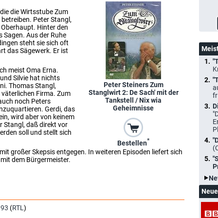
 die die Wirtsstube Zum
betreiben. Peter Stangl,
te Oberhaupt. Hinter den
as Sagen. Aus der Ruhe
dingen steht sie sich oft
Meis
rt das Sägewerk. Er ist
"
K
sich meist Oma Erna.
und Silvie hat nichts
"
Peter Steiners Zum
oni. Thomas Stangl,
a
Stanglwirt 2: De Sach' mit der
r väterlichen Firma. Zum
f
Tankstell / Nix wia
 auch noch Peters
D
Geheimnisse
inzuquartieren. Gerdi, das
"
ein, wird aber von keinem
E
 Stangl, daß direkt vor
P
rden soll und stellt sich
"
*
Bestellen
(
it großer Skepsis entgegen. In weiteren Episoden liefert sich
"
 mit dem Bürgermeister.
P
Ne
Neue
993
(
RTL
)