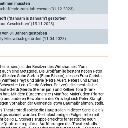
d nehmen mussten
schaffende zum Jahresende (31.12.2023)
hoff ("Dahoam is Dahoam") gestorben
laue Geschichten" (15.11.2023)
er von 81 Jahren gestorben
ly Millowitsch gefördert (11.04.2023)
teiner sen.) ist der Besitzer des Wirtshauses "Zum
t auch eine Metzgerei. Die Großfamilie besteht neben Peter
 ältesten Sohn Stefan (Egon Biscan), dessen Frau Christa
 (Winfried Frey) und Silvie (Petra Auer), Peters und Ernas
hwester Leni (Gerda Steiner-Paltzer), die ebenfalls bei
laute Gerdi (Gerda Steiner jun.) und Kellner Toni (Frank
en hat. Mit dem Bürgermeister (Manfred Maier), dem Pfarrer
) und anderen Bewohnern des Orts legt sich Peter Stangl
r gegen Vorhaben der Gemeinde, etwa Baumaßnahmen, stellt.
Theaterstadl spielte die Hauptrollen in dieser Serie, die als
gezeichnet wurden. Die halbstündigen Folgen liefen mit
hr bei RTL. Steiners Truppe erreichte fantastische neun
te Quote der regulären Aufführungen des Theaterstadls.