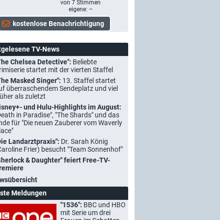
von
7
Stimmen
eigene: –
tgelesene TV-News
The Chelsea Detective":
Beliebte
rimiserie startet mit der vierten Staffel
The Masked Singer":
13. Staffel startet
uf überraschendem Sendeplatz und viel
rüher als zuletzt
isney+- und Hulu-Highlights im August:
Death in Paradise", "The Shards" und das
nde für "Die neuen Zauberer vom Waverly
lace"
Die Landarztpraxis":
Dr. Sarah König
Caroline Frier) besucht "Team Sonnenhof"
Sherlock & Daughter" feiert Free-TV-
remiere
wsübersicht
ste Meldungen
"1536":
BBC und HBO
mit Serie um drei