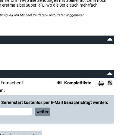
mmreform 1995 alle Sendungen mit Steiner ab. Zehn noch
r erstmals bei Super RTL, wo die Serie auch mehrfach
ehmigung von Michael Reufsteck und Stefan Niggemeier.
m Fernsehen?
Komplettliste
en.
Serienstart kostenlos per E-Mail benachrichtigt werden:
weiter