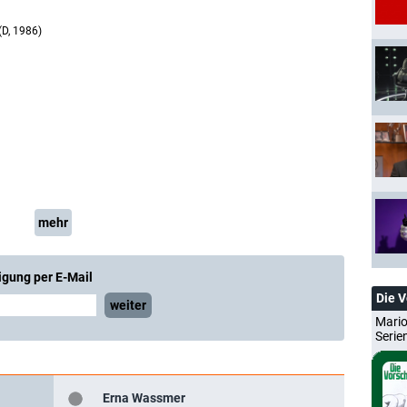
(D, 1986)
mehr
igung per E-Mail
Die 
weiter
Mario
Serie
Erna Wassmer