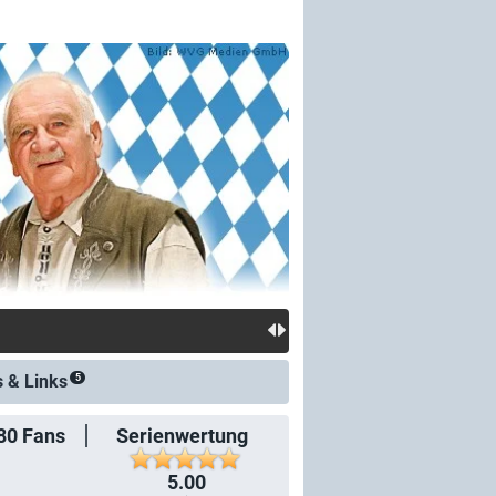
s &
Links
5
80
Fans
Serienwertung
5.00