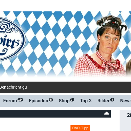
-Benachrichtigung bei Streaming- oder TV-Start
Forum
Episoden
Shop
Top 3
Bilder
New
224
41
21
1
2
DVD-Tipp