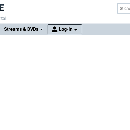
tal
Streams & DVDs
Log-In