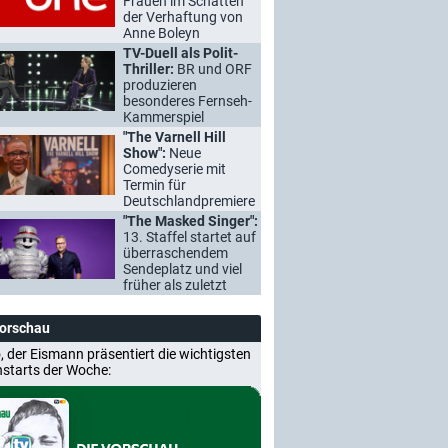
Frauen im Schatten
der Verhaftung von
Anne Boleyn
TV-Duell als Polit-
Thriller:
BR und ORF
produzieren
besonderes Fernseh-
Kammerspiel
"The Varnell Hill
Show":
Neue
Comedyserie mit
Termin für
Deutschlandpremiere
"The Masked Singer":
13. Staffel startet auf
überraschendem
Sendeplatz und viel
früher als zuletzt
Vorschau
, der Eismann präsentiert die wichtigsten
nstarts der Woche: