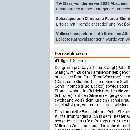
TV-Stars, von denen wir 2023 Abschie
Erinnerungen an herausragende Fernseh
Schauspielerin Christiane Pearce-Blum
Erfolge mit "Komödienstadel" und "Weißb
Volksschauspielerin Lotti Krekel im Alt
Beliebte Karnevalssängerin wurde von Wil
Fernsehlexikon
41-tlg. dt. Sitcom.
Der grantige Urbayer Peter Stangl (Peter S
Stanglwirt". Zu dem Familienbetrieb gehör
aus seiner Frau Erna (Erna Wassmer), dem
(Christiane Blumhoff), ihren Kindern Steffl
Sohn Thomas (Rudi Decker) sowie Peters Sc
Stangls wohnt. Im Betrieb arbeiten die vor
Schröder), auf den Silvie ein Auge geworf
(Wolfgang Völz), dem Kaplan (Hansi Kraus
regelmäßig an, weil er sich immer wiede
Das komplette Ensemble aus Peter Steiners 
Kurzaufführungen auch in dem Theater auf
sensationellem Erfolg freitags um 21.15 U
Millionen Zuschauer und damit die doppel