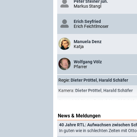
Peter Steiner jun.
Markus Stangl
Erich Seyfried
Erich Feichtlmoser
Manuela Denz
Katja
Wolfgang Völz
Pfarrer
Regie:
Dieter Pröttel
,
Harald Schäfer
Kamera:
Dieter Pröttel
,
Harald Schäfer
Szenenbild:
Dieter Pröttel
,
Harald Schäfe
News & Meldungen
40 Jahre RTL: Aufwachsen zwischen Sch
In guten wie in schlechten Zeiten mit Ot