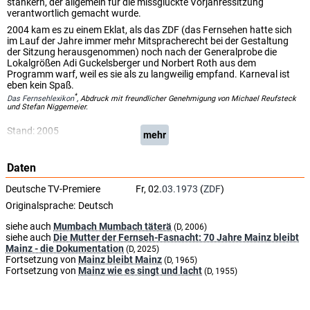
stänkern, der allgemein für die missglückte Vorjahressitzung
verantwortlich gemacht wurde.
2004 kam es zu einem Eklat, als das ZDF (das Fernsehen hatte sich
im Lauf der Jahre immer mehr Mitspracherecht bei der Gestaltung
der Sitzung herausgenommen) noch nach der Generalprobe die
Lokalgrößen Adi Guckelsberger und Norbert Roth aus dem
Programm warf, weil es sie als zu langweilig empfand. Karneval ist
eben kein Spaß.
*
Das Fernsehlexikon
, Abdruck mit freundlicher Genehmigung von Michael Reufsteck
und Stefan Niggemeier.
Stand: 2005
mehr
Daten
Deutsche TV-Premiere
Fr, 02.
03.1973
(
ZDF
)
Originalsprache:
Deutsch
siehe auch
Mumbach Mumbach täterä
(D, 2006)
siehe auch
Die Mutter der Fernseh-Fasnacht: 70 Jahre Mainz bleibt
Mainz - die Dokumentation
(D, 2025)
Fortsetzung von
Mainz bleibt Mainz
(D, 1965)
Fortsetzung von
Mainz wie es singt und lacht
(D, 1955)