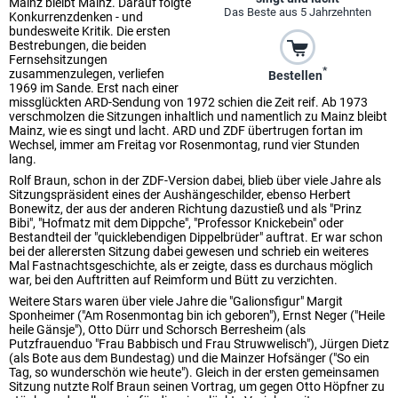
Mainz bleibt Mainz. Darauf folgte
Das Beste aus 5 Jahrzehnten
Konkurrenzdenken - und
bundesweite Kritik. Die ersten
Bestrebungen, die beiden
Fernsehsitzungen
*
zusammenzulegen, verliefen
Bestellen
1969 im Sande. Erst nach einer
missglückten ARD-Sendung von 1972 schien die Zeit reif. Ab 1973
verschmolzen die Sitzungen inhaltlich und namentlich zu Mainz bleibt
Mainz, wie es singt und lacht. ARD und ZDF übertrugen fortan im
Wechsel, immer am Freitag vor Rosenmontag, rund vier Stunden
lang.
Rolf Braun, schon in der ZDF-Version dabei, blieb über viele Jahre als
Sitzungspräsident eines der Aushängeschilder, ebenso Herbert
Bonewitz, der aus der anderen Richtung dazustieß und als "Prinz
Bibi", "Hofmatz mit dem Dippche", "Professor Knickebein" oder
Bestandteil der "quicklebendigen Dippelbrüder" auftrat. Er war schon
bei der allerersten Sitzung dabei gewesen und schrieb ein weiteres
Mal Fastnachtsgeschichte, als er zeigte, dass es durchaus möglich
war, bei den Auftritten auf Reimform und Bütt zu verzichten.
Weitere Stars waren über viele Jahre die "Galionsfigur" Margit
Sponheimer ("Am Rosenmontag bin ich geboren"), Ernst Neger ("Heile
heile Gänsje"), Otto Dürr und Schorsch Berresheim (als
Putzfrauenduo "Frau Babbisch und Frau Struwwelisch"), Jürgen Dietz
(als Bote aus dem Bundestag) und die Mainzer Hofsänger ("So ein
Tag, so wunderschön wie heute"). Gleich in der ersten gemeinsamen
Sitzung nutzte Rolf Braun seinen Vortrag, um gegen Otto Höpfner zu