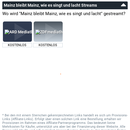
Mainz bleibt Mainz, wie es singt und lacht Streams
Wo wird "Mainz bleibt Mainz, wie es singt und lacht" gestreamt?
KOSTENLOS
KOSTENLOS
* Bei den mit einem Sternchen gekennzeichneten Links handelt es sich um Provisions-
Links (Affiliate-Links). Erfolgt über einen solchen Link eine Bestellung, erhalten wir
Provisionen im Rahmen eines Affiliate-Partnerprogramms. Das bedeutet keine
Mehrkosten für Käufer, unterstützt uns aber bei der Finanzierung dieser Website. Alle