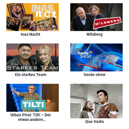
Inas Nacht
Wilsberg
Ein starkes Team
heute-show
Urban Priol: Tilt! – Der
etwas andere
Quo Vadis
Jahresrückblick