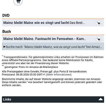
DVD
*
Mainz bleibt Mainz wie es singt und lacht
Das Beste aus 5 Jahrzehnten
Buch
*
Mainz bleibt Mainz. Fastnacht im Fernsehen - Karneval für Millionen.
Suche nach
"Mainz bleibt Mainz, wie es singt und lacht"
bei Amazon.de
*
Transparenzhinweis: Für gekennzeichnete Links erhalten wir Provisionen im Rahmen
eines Affiliate-Partnerprogramms. Das bedeutet keine Mehrkosten für Käufer,
unterstützt uns aber bei der Finanzierung dieser Website.
**
günstigster Preis im Amazon.de-Marketplace
Alle Preisangaben ohne Gewähr, Preise ggf. plus Porto & Versandkosten.
Preisstand: 08.08.2026 03:00 GMT+1 (
Mehr Informationen
)
Bestimmte Inhalte, die auf dieser Website angezeigt werden, stammen von Amazon.
Diese Inhalte werden "wie besehen" bereitgestellt und können jederzeit geändert oder
entfernt werden.
Links