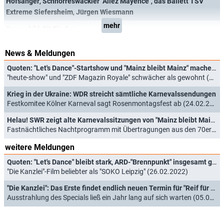
Hofsänger
,
Schnorreswackler "Allez Mayence"
,
das Ballett TSV
Extreme Siefersheim
,
Jürgen Wiesmann
mehr
Szenenbild:
Pit Fischer
News & Meldungen
Quoten: "Let's Dance"-Startshow und "Mainz bleibt Mainz" machen "Mein Mann kann" platt
"heute-show" und "ZDF Magazin Royale" schwächer als gewohnt (18.02.2023)
Krieg in der Ukraine: WDR streicht sämtliche Karnevalssendungen
Festkomitee Kölner Karneval sagt Rosenmontagsfest ab (24.02.2022)
Helau! SWR zeigt alte Karnevalssitzungen von "Mainz bleibt Mainz, wie es singt und lacht"
Fastnächtliches Nachtprogramm mit Übertragungen aus den 70ern, 80ern und 90ern (15.01.2022)
weitere Meldungen
Quoten: "Let's Dance" bleibt stark, ARD-"Brennpunkt" insgesamt gefragter
"Die Kanzlei"-Film beliebter als "SOKO Leipzig" (26.02.2022)
"Die Kanzlei": Das Erste findet endlich neuen Termin für "Reif für die Insel"
Ausstrahlung des Specials ließ ein Jahr lang auf sich warten (05.01.2022)