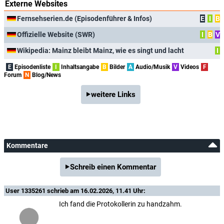
Externe Websites
Fernsehserien.de (Episodenführer & Infos)
E
I
B
Offizielle Website (SWR)
I
B
V
Wikipedia: Mainz bleibt Mainz, wie es singt und lacht
I
E
Episodenliste
I
Inhaltsangabe
B
Bilder
A
Audio/Musik
V
Videos
F
Forum
N
Blog/News
weitere Links
Kommentare
Schreib einen Kommentar
User 1335261
schrieb am 16.02.2026, 11.41 Uhr:
Ich fand die Protokollerin zu handzahm.