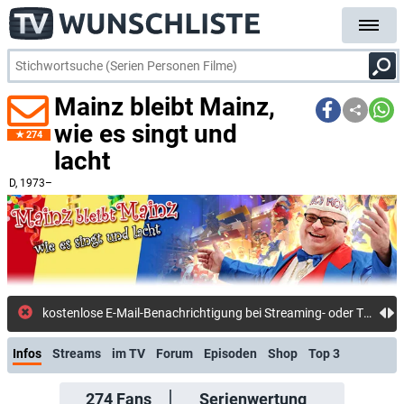
Mainz bleibt Mainz,
wie es singt und
274
lacht
D
, 1973–
kostenlose E-Mail-Benachrichtigung bei Streaming- oder TV-Start
Infos
Streams
im TV
Forum
Episoden
Shop
Top 3
274
Fans
Serienwertung