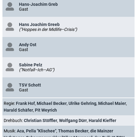
Hans-Joachim Greb
Gast
Hans Joachim Greeb
("Hoppes in der Midlife–Crisis")
Andy Ost
Gast
Sabine Pelz
("Notfall–Ich–AG")
TSV Schott
Gast
Regie:
Frank Hof
,
Michael Becker
,
Ulrike Gehring
,
Michael Maier
,
Harald Schäfer
,
Pit Weyrich
Drehbuch:
Christian Stöffler
,
Wolfgang Dürr
,
Harald Kieffer
Musik:
Aca
,
Pella "Klischee"
,
Thomas Becker
,
die Mainzer