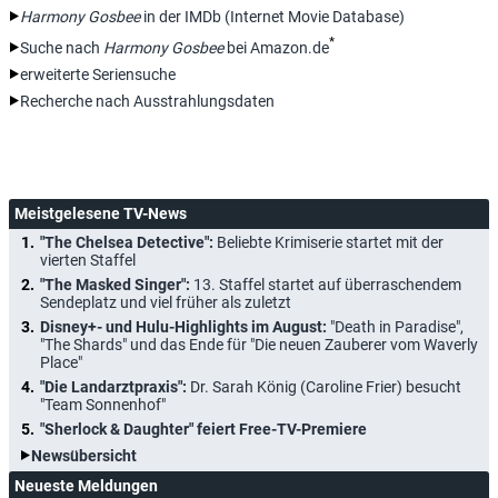
Harmony Gosbee
in der IMDb (Internet Movie Database)
*
Suche nach
Harmony Gosbee
bei Amazon.de
erweiterte Seriensuche
Recherche nach Ausstrahlungsdaten
Meistgelesene TV-News
"The Chelsea Detective":
Beliebte Krimiserie startet mit der
vierten Staffel
"The Masked Singer":
13. Staffel startet auf überraschendem
Sendeplatz und viel früher als zuletzt
Disney+- und Hulu-Highlights im August:
"Death in Paradise",
"The Shards" und das Ende für "Die neuen Zauberer vom Waverly
Place"
"Die Landarztpraxis":
Dr. Sarah König (Caroline Frier) besucht
"Team Sonnenhof"
"Sherlock & Daughter" feiert Free-TV-Premiere
Newsübersicht
Neueste Meldungen