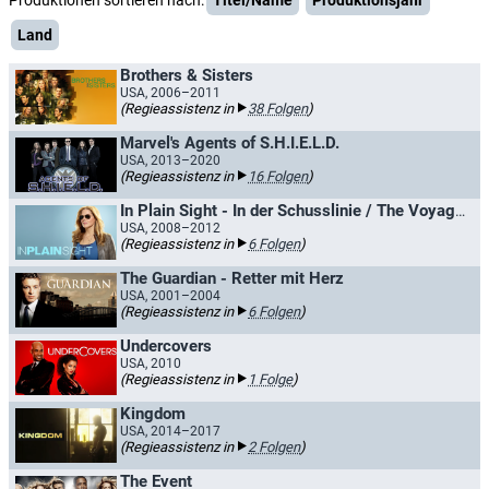
Produktionen sortieren nach:
Titel/Name
Produktionsjahr
Land
Brothers & Sisters
USA, 2006–2011
(Regieassistenz in
38 Folgen
)
Marvel's Agents of S.H.I.E.L.D.
USA, 2013–2020
(Regieassistenz in
16 Folgen
)
In Plain Sight - In der Schusslinie / The Voyagers
USA, 2008–2012
(Regieassistenz in
6 Folgen
)
The Guardian - Retter mit Herz
USA, 2001–2004
(Regieassistenz in
6 Folgen
)
Undercovers
USA, 2010
(Regieassistenz in
1 Folge
)
Kingdom
USA, 2014–2017
(Regieassistenz in
2 Folgen
)
The Event