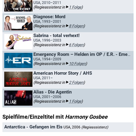
USA, 2010–2011
(Regieassistenz in
1 Folge
)
Diagnose: Mord
USA, 1993–2001
(Regieassistenz in
8 Folgen
)
Sabrina - total verhext!
USA, 1996–2003
(Regieassistenz in
6 Folgen
)
Emergency Room – Helden im OP / E.R. - Emergency Room
USA, 1994–2009
(Regieassistenz in
10 Folgen
)
American Horror Story / AHS
USA, 2011–
(Regieassistenz in
2 Folgen
)
Alias - Die Agentin
USA, 2001–2006
(Regieassistenz in
1 Folge
)
Spielfilme/Einzeltitel mit
Harmony Gosbee
Antarctica - Gefangen im Eis
USA, 2006
(Regieassistenz)