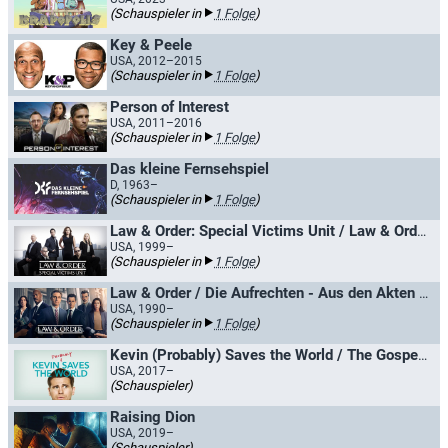
(Schauspieler in
1 Folge
)
Key & Peele
USA, 2012–2015
(Schauspieler in
1 Folge
)
Person of Interest
USA, 2011–2016
(Schauspieler in
1 Folge
)
Das kleine Fernsehspiel
D, 1963–
(Schauspieler in
1 Folge
)
Law & Order: Special Victims Unit / Law & Order: New York
USA, 1999–
(Schauspieler in
1 Folge
)
Law & Order / Die Aufrechten - Aus den Akten der Straße
USA, 1990–
(Schauspieler in
1 Folge
)
Kevin (Probably) Saves the World / The Gospel of Kevin
USA, 2017–
(Schauspieler)
Raising Dion
USA, 2019–
(Schauspieler)