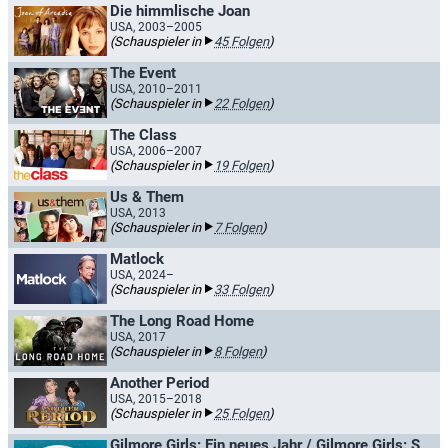
Die himmlische Joan
USA, 2003–2005
(Schauspieler in
45 Folgen
)
The Event
USA, 2010–2011
(Schauspieler in
22 Folgen
)
The Class
USA, 2006–2007
(Schauspieler in
19 Folgen
)
Us & Them
USA, 2013
(Schauspieler in
7 Folgen
)
Matlock
USA, 2024–
(Schauspieler in
33 Folgen
)
The Long Road Home
USA, 2017
(Schauspieler in
8 Folgen
)
Another Period
USA, 2015–2018
(Schauspieler in
25 Folgen
)
Gilmore Girls: Ein neues Jahr / Gilmore Girls: Seasons