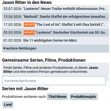
Jason Ritter in den News
25.07.2026
"Lanterns": Neuer Trailer enthüllt Alieninvasion, Problem zwischen Hal Jordan und John Stewart
15.04.2026
"Matlock": Zweite Staffel der erfolgreichen Anwaltsserie mit Kathy Bates in Sicht
"The Last of Us": Staffel 3 mit Clea DuVall ("Veep"), Jason Ritter ("Matlock"), Patrick Wilson ("Watchmen") und weiter
17.03.2026
UPDATE
"Lanterns": Deutscher Starttermin zur DC-Superheldenserie bestätigt
05.03.2026
UPDATE
01.03.2026
Die 11 wichtigsten Serien im März
weitere Meldungen
Gemeinsame Serien, Filme, Produktionen
Finde Serien, Filme und anderen Produktionen, in denen
Jason
Ritter
und eine weitere Person gemeinsam vorkommen.
Serien mit
Jason Ritter
Produktionen sortieren nach:
Titel/Name
Produktionsjahr
Land