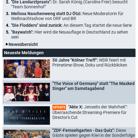
"Die Landarztpraxis":
Dr. Sarah König (Caroline Frier) besucht
"Team Sonnenhof"
Melissa Naschenweng statt DJ Ötzi:
Neue Moderatorin für
Weihnachtsshow von ORF und BR
"Die Flodders" sind zurück:
An diesem Tag startet die neue Serie
"Baywatch":
Hier wird die Neuauflage in Deutschland zu sehen
sein
Newsübersicht
Neueste Meldungen
50 Jahre "Kölner Treff":
WDR feiert mit
Primetime-Show, Doku und Rückblicken
"The Voice of Germany" statt "The Masked
Singer" am Samstagabend
"Akte X:
Jenseits der Wahrheit":
UPDATE
Überraschende Streaming-Premiere für
Director's Cut
"ZDF-Fernsehgarten - Das Quiz":
Diese
Gäste spielen gegen Kiwi in der Sonderfolge