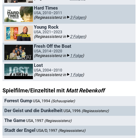
Hard Times
USA, 2010–2011
(Regieassistenz in
3 Folgen
)
Young Rock
USA, 2021–2023
(Regieassistenz in
2 Folgen
)
Fresh Off the Boat
USA, 2014–2020
(Regieassistenz in
1 Folge
)
Lost
USA, 2004–2010
(Regieassistenz in
1 Folge
)
Spielfilme/Einzeltitel mit
Matt Rebenkoff
Forrest Gump
USA, 1994
(Schauspieler)
Der Geist und die Dunkelheit
USA, 1996
(Regieassistenz)
The Game
USA, 1997
(Regieassistenz)
Stadt der Engel
USA/D, 1997
(Regieassistenz)