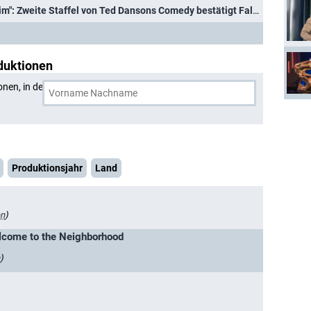
"Undercover im Seniorenheim": Zweite Staffel von Ted Dansons Comedy bestätigt Fall und Cast
duktionen
onen, in denen
Max Greenfield
und eine weitere Person
Produktionsjahr
Land
en
)
lcome to the Neighborhood
)