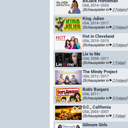
BoJack Horseman​
USA, 2014–2020
(Schauspieler in
2 Folgen
)
King Julien
USA, 2014–2017
(Schauspieler in
2 Folgen
)
Hot in Cleveland
USA, 2010–2015
(Schauspieler in
3 Folgen
)
Lie to Me
USA, 2008–2011
(Schauspieler in
1 Folge
)
The Mindy Project
USA, 2012–2017
(Schauspieler in
2 Folgen
)
Bob's Burgers
USA, 2011–
(Schauspieler in
5 Folgen
)
O.C., California
USA, 2003–2007
(Schauspieler in
1 Folge
)
Gilmore Girls