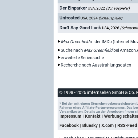
Der Einparker
USA, 2022
(Schauspieler)
Unfrosted
USA, 2024
(Schauspieler)
Don't Say Good Luck
USA, 2026
(Schauspie
Max Greenfield
in der IMDb (Internet Mo
Suche nach
Max Greenfield
bei Amazon.
erweiterte Seriensuche
Recherche nach Ausstrahlungsdaten
© 1998 - 2026 imfernsehen GmbH & Co. 
* Bei den mit einem Sternchen gekennzeichneten Lin
Rahmen eines Affiliate-Partnerprogramms. Das bedeu
Versandkosten. Details zu den Angeboten finden si
Impressum
Kontakt
Werbung schalte
Facebook
Bluesky
X.com
RSS-Feed