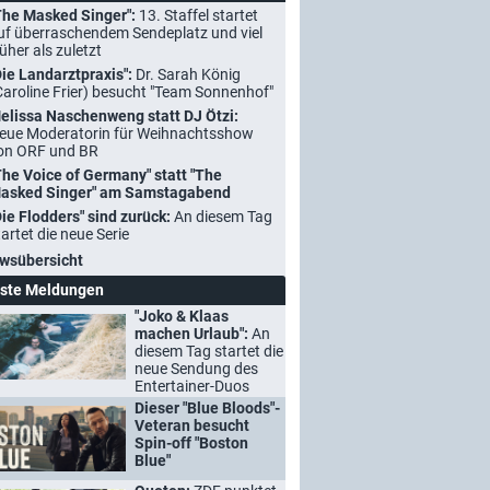
The Masked Singer":
13. Staffel startet
uf überraschendem Sendeplatz und viel
rüher als zuletzt
Die Landarztpraxis":
Dr. Sarah König
Caroline Frier) besucht "Team Sonnenhof"
elissa Naschenweng statt DJ Ötzi:
eue Moderatorin für Weihnachtsshow
on ORF und BR
The Voice of Germany" statt "The
asked Singer" am Samstagabend
Die Flodders" sind zurück:
An diesem Tag
tartet die neue Serie
wsübersicht
ste Meldungen
"Joko & Klaas
machen Urlaub":
An
diesem Tag startet die
neue Sendung des
Entertainer-Duos
Dieser "Blue Bloods"-
Veteran besucht
Spin-off "Boston
Blue"