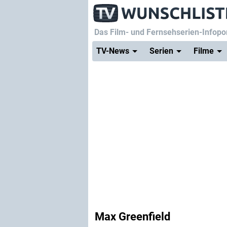
Das Film- und Fernsehserien-Infopor
TV-News
Serien
Filme
Max Greenfield