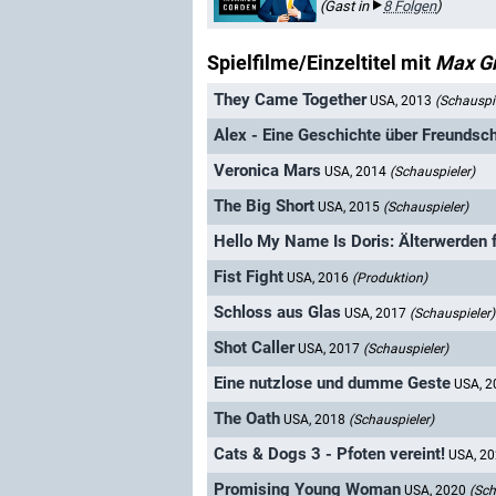
(Gast in
8 Folgen
)
Spielfilme/Einzeltitel mit
Max Gr
They Came Together
USA, 2013
(Schauspie
Alex - Eine Geschichte über Freundsch
Veronica Mars
USA, 2014
(Schauspieler)
The Big Short
USA, 2015
(Schauspieler)
Hello My Name Is Doris: Älterwerden f
Fist Fight
USA, 2016
(Produktion)
Schloss aus Glas
USA, 2017
(Schauspieler)
Shot Caller
USA, 2017
(Schauspieler)
Eine nutzlose und dumme Geste
USA, 
The Oath
USA, 2018
(Schauspieler)
Cats & Dogs 3 - Pfoten vereint!
USA, 2
Promising Young Woman
USA, 2020
(Sch