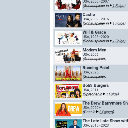
USA, 2000–2007
(Schauspieler in
1 Folge
)
Castle
USA, 2009–2016
(Schauspieler in
1 Folge
)
Will & Grace
USA, 1998–2020
(Schauspieler in
1 Folge
)
Modern Men
USA, 2006
(Schauspieler)
Running Point
USA, 2025–
(Schauspieler)
Bob's Burgers
USA, 2011–
(Sprecher in
1 Folge
)
The Drew Barrymore S
USA, 2020–
(Gast in
2 Folgen
)
The Late Late Show wi
USA, 2015–2023