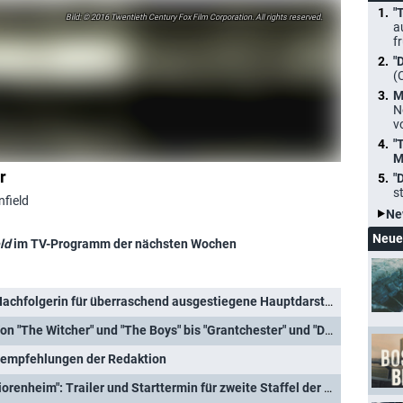
"
© 2016 Twentieth Century Fox Film Corporation. All rights reserved.
a
f
"
(
M
N
v
"
M
r
"
s
nfield
Ne
Neue
ld
im TV-Programm der nächsten Wochen
erin für überraschend ausgestiegene Hauptdarstellerin der HBO-Hitserie gefunden
Diese Serien enden 2026: Von "The Witcher" und "The Boys" bis "Grantchester" und "Die Kaiserin"
enempfehlungen der Redaktion
heim": Trailer und Starttermin für zweite Staffel der Erfolgscomedy