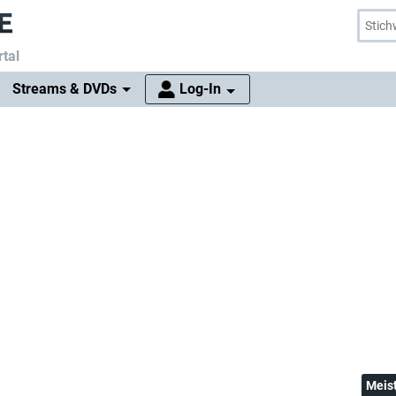
tal
Streams & DVDs
Log-In
Meis