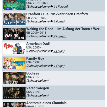
USA, 2019–2022
(Schauspielerin in
14 Folgen
)
Cranford / Die Rückkehr nach Cranford
GB, 2007–2009
(Schauspielerin in
1 Folge
)
Waking the Dead – Im Auftrag der Toten / Wer die Toten weckt
GB, 2000–2011
(Schauspielerin in
2 Folgen
)
American Dad!
USA, 2005–
(Schauspielerin in
1 Folge
)
Family Guy
USA, 1999–
(Schauspielerin in
1 Folge
)
Godless
USA, 2017
(Schauspielerin)
Verschwiegen
USA, 2020
(Schauspielerin)
Anatomie eines Skandals
GB/USA, 2022