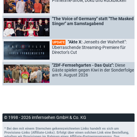
Primetime-Show, Doku und Rückblicken
"The Voice of Germany" statt "The Masked
Singer" am Samstagabend
"Akte X:
Jenseits der Wahrheit":
UPDATE
Überraschende Streaming-Premiere für
Director's Cut
"ZDF-Fernsehgarten - Das Quiz":
Diese
Gäste spielen gegen Kiwi in der Sonderfolge
am 9. August 2026
© 1998 - 2026 imfernsehen GmbH & Co. KG
* Bei den mit einem Sternchen gekennzeichneten Links handelt es sich um
Provisions-Links (Affiliate-Links). Erfolgt über einen solchen Link eine Bestellung,
erhalten wir Provisionen im Rahmen eines Affiliate-Partnerprogramms. Das