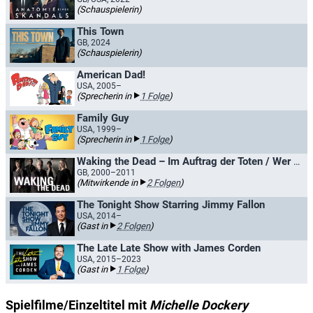
(Schauspielerin)
This Town
GB, 2024
(Schauspielerin)
American Dad!
USA, 2005–
(Sprecherin in
1 Folge
)
Family Guy
USA, 1999–
(Sprecherin in
1 Folge
)
Waking the Dead – Im Auftrag der Toten / Wer die Toten weckt
GB, 2000–2011
(Mitwirkende in
2 Folgen
)
The Tonight Show Starring Jimmy Fallon
USA, 2014–
(Gast in
2 Folgen
)
The Late Late Show with James Corden
USA, 2015–2023
(Gast in
1 Folge
)
Spielfilme/Einzeltitel mit
Michelle Dockery