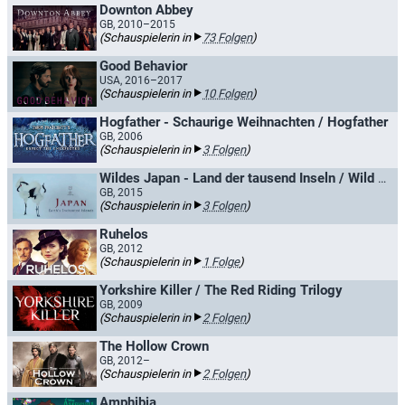
Downton Abbey
GB, 2010–2015
(Schauspielerin in
73 Folgen
)
Good Behavior
USA, 2016–2017
(Schauspielerin in
10 Folgen
)
Hogfather - Schaurige Weihnachten / Hogfather
GB, 2006
(Schauspielerin in
3 Folgen
)
Wildes Japan - Land der tausend Inseln / Wild Japan
GB, 2015
(Schauspielerin in
3 Folgen
)
Ruhelos
GB, 2012
(Schauspielerin in
1 Folge
)
Yorkshire Killer / The Red Riding Trilogy
GB, 2009
(Schauspielerin in
2 Folgen
)
The Hollow Crown
GB, 2012–
(Schauspielerin in
2 Folgen
)
Amphibia