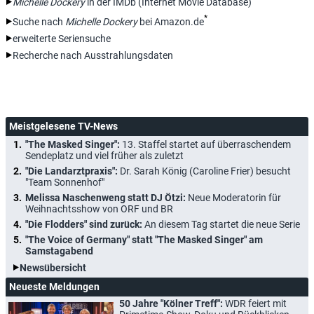
Michelle Dockery
in der IMDb (Internet Movie Database)
*
Suche nach
Michelle Dockery
bei Amazon.de
erweiterte Seriensuche
Recherche nach Ausstrahlungsdaten
Meistgelesene TV-News
"The Masked Singer":
13. Staffel startet auf überraschendem
Sendeplatz und viel früher als zuletzt
"Die Landarztpraxis":
Dr. Sarah König (Caroline Frier) besucht
"Team Sonnenhof"
Melissa Naschenweng statt DJ Ötzi:
Neue Moderatorin für
Weihnachtsshow von ORF und BR
"Die Flodders" sind zurück:
An diesem Tag startet die neue Serie
"The Voice of Germany" statt "The Masked Singer" am
Samstagabend
Newsübersicht
Neueste Meldungen
50 Jahre "Kölner Treff":
WDR feiert mit