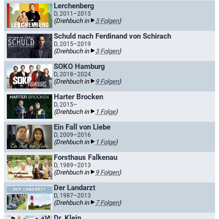
Lerchenberg
D, 2011–2015
(Drehbuch in
3 Folgen
)
Schuld nach Ferdinand von Schirach
D, 2015–2019
(Drehbuch in
3 Folgen
)
SOKO Hamburg
D, 2018–2024
(Drehbuch in
9 Folgen
)
Harter Brocken
D, 2015–
(Drehbuch in
1 Folge
)
Ein Fall von Liebe
D, 2009–2016
(Drehbuch in
1 Folge
)
Forsthaus Falkenau
D, 1989–2013
(Drehbuch in
9 Folgen
)
Der Landarzt
D, 1987–2013
(Drehbuch in
7 Folgen
)
Dr. Klein