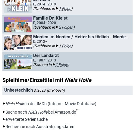
D, 2014–2019
(Drehbuch in
1 Folge
)
Familie Dr. Kleist
D, 2004–2020
(Drehbuch in
2 Folgen
)
Morden im Norden / Heiter bis tödlich - Morden im Norden
D, 2012–
(Drehbuch in
1 Folge
)
Der Landarzt
D, 1987–2013
(Kamera in
1 Folge
)
Spielfilme/Einzeltitel mit
Niels Holle
Unbestechlich
D, 2023
(Drehbuch)
Niels Holle
in der IMDb (Internet Movie Database)
*
Suche nach
Niels Holle
bei Amazon.de
erweiterte Seriensuche
Recherche nach Ausstrahlungsdaten