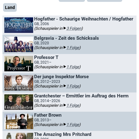
Land
Hogfather - Schaurige Weihnachten / Hogfather
GB, 2006
(Schauspieler in
3 Folgen
)
Belgravia - Zeit des Schicksals
GB, 2020
(Schauspieler in
1 Folge
)
Professor T
GB, 2021–
(Schauspieler in
1 Folge
)
Der junge Inspektor Morse
GB, 2012–2023
(Schauspieler in
1 Folge
)
Grantchester – Ermittler im Auftrag des Herrn
GB, 2014–2026
(Schauspieler in
1 Folge
)
Father Brown
GB, 2013–
(Schauspieler in
1 Folge
)
The Amazing Mrs Pritchard