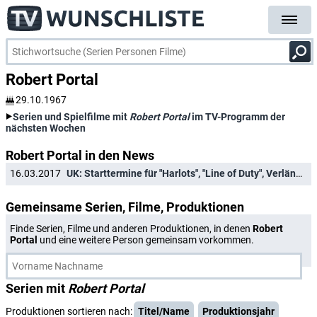
Robert Portal
29.10.1967
Serien und Spielfilme mit
Robert Portal
im TV-Programm der
nächsten Wochen
Robert Portal in den News
16.03.2017
UK: Starttermine für "Harlots", "Line of Duty", Verlängerung für "Still Game"
Gemeinsame Serien, Filme, Produktionen
Finde Serien, Filme und anderen Produktionen, in denen
Robert
Portal
und eine weitere Person gemeinsam vorkommen.
Serien mit
Robert Portal
Produktionen sortieren nach:
Titel/Name
Produktionsjahr