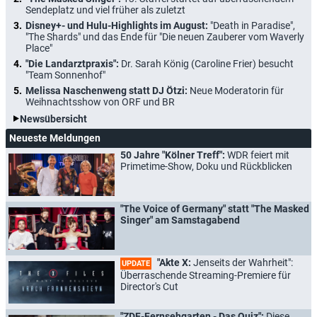
Sendeplatz und viel früher als zuletzt
Disney+- und Hulu-Highlights im August:
"Death in Paradise",
"The Shards" und das Ende für "Die neuen Zauberer vom Waverly
Place"
"Die Landarztpraxis":
Dr. Sarah König (Caroline Frier) besucht
"Team Sonnenhof"
Melissa Naschenweng statt DJ Ötzi:
Neue Moderatorin für
Weihnachtsshow von ORF und BR
Newsübersicht
Neueste Meldungen
50 Jahre "Kölner Treff":
WDR feiert mit
Primetime-Show, Doku und Rückblicken
"The Voice of Germany" statt "The Masked
Singer" am Samstagabend
"Akte X:
Jenseits der Wahrheit":
UPDATE
Überraschende Streaming-Premiere für
Director's Cut
"ZDF-Fernsehgarten - Das Quiz":
Diese