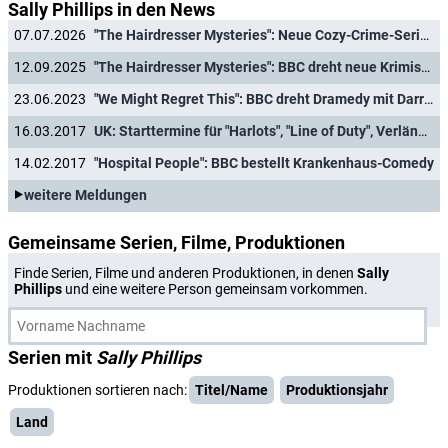
Sally Phillips in den News
07.07.2026
"The Hairdresser Mysteries": Neue Cozy-Crime-Serie aus England hat Starttermin
12.09.2025
"The Hairdresser Mysteries": BBC dreht neue Krimiserie von "Father Brown"-Machern
23.06.2023
"We Might Regret This": BBC dreht Dramedy mit Darren Boyd ("Killing Eve")
16.03.2017
UK: Starttermine für "Harlots", "Line of Duty", Verlängerung für "Still Game"
14.02.2017
"Hospital People": BBC bestellt Krankenhaus-Comedy
weitere Meldungen
Gemeinsame Serien, Filme, Produktionen
Finde Serien, Filme und anderen Produktionen, in denen
Sally
Phillips
und eine weitere Person gemeinsam vorkommen.
Serien mit
Sally Phillips
Produktionen sortieren nach:
Titel/Name
Produktionsjahr
Land