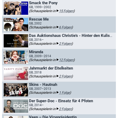
Smack the Pony
GB, 1999–2002
(Schauspielerin in
15 Folgen
)
Rescue Me
GB, 2002
(Schauspielerin in
6 Folgen
)
Das Auktionshaus Christie's - Hinter den Kulissen
GB, 2016–
(Schauspielerin in
2 Folgen
)
Miranda
GB, 2009–2014
(Schauspielerin in
12 Folgen
)
Jahrmarkt der Eitelkeiten
GB, 2018
(Schauspielerin in
2 Folgen
)
Skins - Hautnah
GB, 2007–2013
(Schauspielerin in
1 Folge
)
Der Super-Doc - Einsatz für 4 Pfoten
GB, 2014–
(Schauspielerin in
2 Folgen
)
Veep – Die Vizepräsidentin