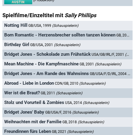
Spielfilme/Einzeltitel mit
Sally Phillips
Notting Hill
GB/USA, 1999
(Schauspielerin)
Born Romantic - Herzensbrecher sollten tanzen können
GB, 2000
(S
Birthday Girl
GB/USA, 2001
(Schauspielerin)
Bridget Jones - Schokolade zum Frühstück
USA/GB/IRL/F, 2001
(Schauspielerin)
Mean Machine - Die Kampfmaschine
GB, 2001
(Schauspielerin)
Bridget Jones - Am Rande des Wahnsinns
GB/USA/F/D/IRL, 2004
(Sch
Abroad - Liebe in London
CDN/GB, 2010
(Schauspielerin)
Wer ist die Braut?
GB, 2011
(Schauspielerin)
Stolz und Vorurteil & Zombies
USA, 2014
(Schauspielerin)
Bridget Jones' Baby
GB/USA/F, 2016
(Schauspielerin)
Weihnachten mit der Familie
GB, 2018
(Schauspielerin)
Freundinnen fürs Leben
GB, 2021
(Schauspielerin)