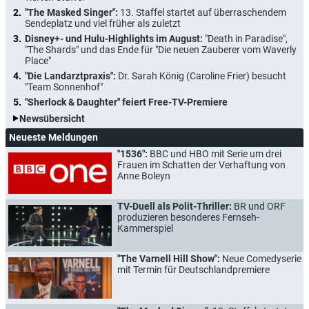
"The Masked Singer":
13. Staffel startet auf überraschendem
Sendeplatz und viel früher als zuletzt
Disney+- und Hulu-Highlights im August:
"Death in Paradise",
"The Shards" und das Ende für "Die neuen Zauberer vom Waverly
Place"
"Die Landarztpraxis":
Dr. Sarah König (Caroline Frier) besucht
"Team Sonnenhof"
"Sherlock & Daughter" feiert Free-TV-Premiere
Newsübersicht
Neueste Meldungen
"1536":
BBC und HBO mit Serie um drei
Frauen im Schatten der Verhaftung von
Anne Boleyn
TV-Duell als Polit-Thriller:
BR und ORF
produzieren besonderes Fernseh-
Kammerspiel
"The Varnell Hill Show":
Neue Comedyserie
mit Termin für Deutschlandpremiere