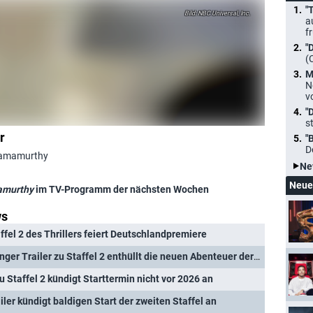
"
NBC Universal, Inc.
a
f
"
(
M
N
v
"
s
r
"
D
_Ramamurthy
Ne
Neue
amurthy
im TV-Programm der nächsten Wochen
ws
ffel 2 des Thrillers feiert Deutschlandpremiere
 Trailer zu Staffel 2 enthüllt die neuen Abenteuer der Strohhut-Piraten
zu Staffel 2 kündigt Starttermin nicht vor 2026 an
iler kündigt baldigen Start der zweiten Staffel an