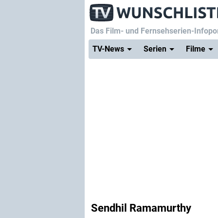
Das Film- und Fernsehserien-Infopor
TV-News
Serien
Filme
Sendhil Ramamurthy