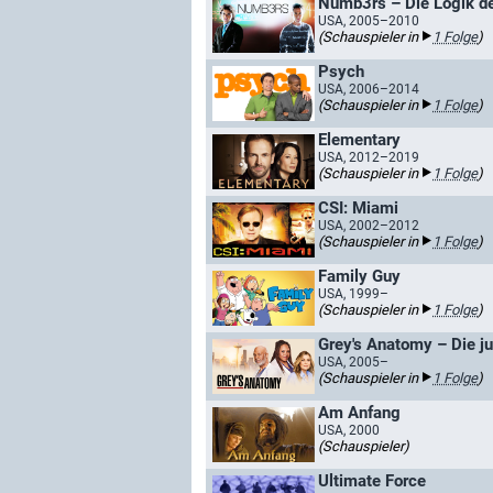
Numb3rs – Die Logik d
USA, 2005–2010
(Schauspieler in
1 Folge
)
Psych
USA, 2006–2014
(Schauspieler in
1 Folge
)
Elementary
USA, 2012–2019
(Schauspieler in
1 Folge
)
CSI: Miami
USA, 2002–2012
(Schauspieler in
1 Folge
)
Family Guy
USA, 1999–
(Schauspieler in
1 Folge
)
Grey's Anatomy – Die j
USA, 2005–
(Schauspieler in
1 Folge
)
Am Anfang
USA, 2000
(Schauspieler)
Ultimate Force