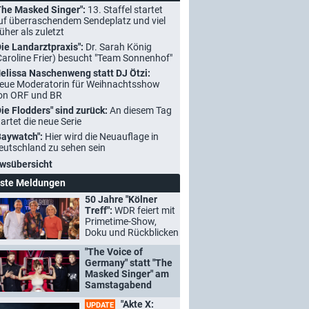
The Masked Singer":
13. Staffel startet
uf überraschendem Sendeplatz und viel
rüher als zuletzt
Die Landarztpraxis":
Dr. Sarah König
Caroline Frier) besucht "Team Sonnenhof"
elissa Naschenweng statt DJ Ötzi:
eue Moderatorin für Weihnachtsshow
on ORF und BR
Die Flodders" sind zurück:
An diesem Tag
tartet die neue Serie
Baywatch":
Hier wird die Neuauflage in
eutschland zu sehen sein
wsübersicht
ste Meldungen
50 Jahre "Kölner
Treff":
WDR feiert mit
Primetime-Show,
Doku und Rückblicken
"The Voice of
Germany" statt "The
Masked Singer" am
Samstagabend
"Akte X:
UPDATE