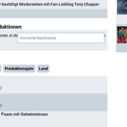
er bestätigt Wiedersehen mit Fan-Liebling Tony Chopper
duktionen
onen, in denen
Sendhil Ramamurthy
und eine weitere Person
Produktionsjahr
Land
)
)
– Paare mit Geheimnissen