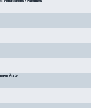
es Verbrechens / Numbers
ungen Ärzte