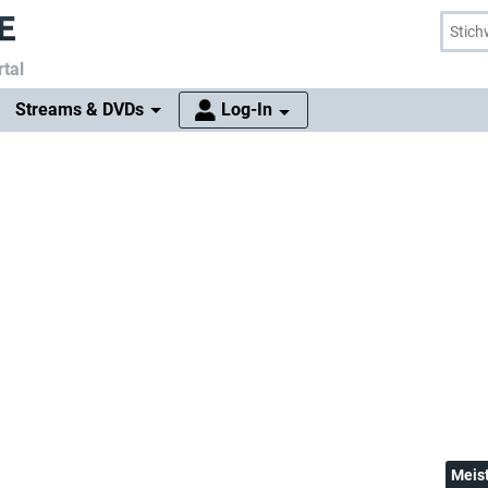
tal
Streams & DVDs
Log-In
Meis