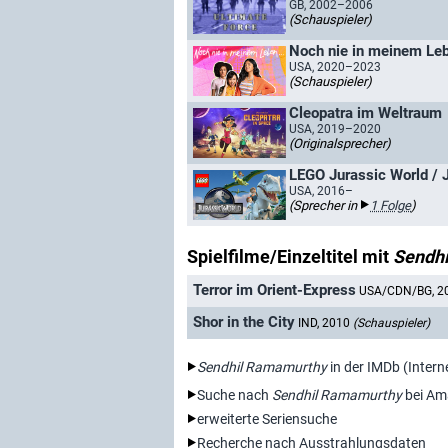
GB, 2002–2006
(Schauspieler)
Noch nie in meinem Lebe
USA, 2020–2023
(Schauspieler)
Cleopatra im Weltraum
USA, 2019–2020
(Originalsprecher)
LEGO Jurassic World / J
USA, 2016–
(Sprecher in
1 Folge
)
Spielfilme/Einzeltitel mit
Sendh
Terror im Orient-Express
USA/CDN/BG, 2
Shor in the City
IND, 2010
(Schauspieler)
Sendhil Ramamurthy
in der IMDb (Inter
Suche nach
Sendhil Ramamurthy
bei Am
erweiterte Seriensuche
Recherche nach Ausstrahlungsdaten