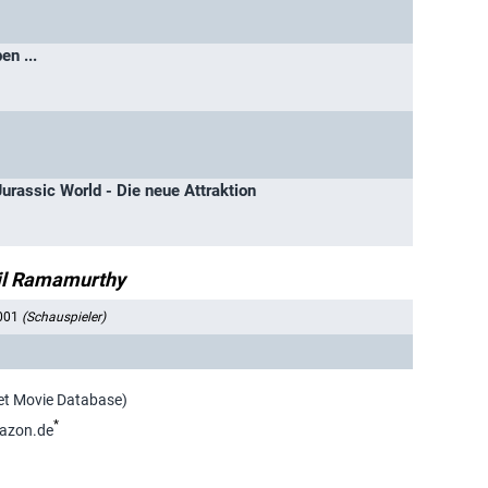
n ...
urassic World - Die neue Attraktion
il Ramamurthy
001
(Schauspieler)
net Movie Database)
*
azon.de