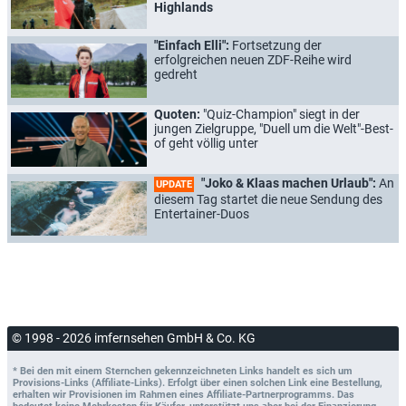
Highlands
"Einfach Elli":
Fortsetzung der
erfolgreichen neuen ZDF-Reihe wird
gedreht
Quoten:
"Quiz-Champion" siegt in der
jungen Zielgruppe, "Duell um die Welt"-Best-
of geht völlig unter
"Joko & Klaas machen Urlaub":
An
UPDATE
diesem Tag startet die neue Sendung des
Entertainer-Duos
© 1998 - 2026 imfernsehen GmbH & Co. KG
* Bei den mit einem Sternchen gekennzeichneten Links handelt es sich um
Provisions-Links (Affiliate-Links). Erfolgt über einen solchen Link eine Bestellung,
erhalten wir Provisionen im Rahmen eines Affiliate-Partnerprogramms. Das