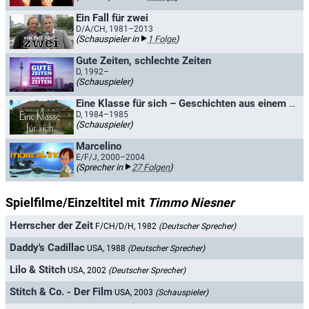
Ein Fall für zwei
D/A/CH, 1981–2013
(Schauspieler in
1 Folge
)
Gute Zeiten, schlechte Zeiten
D, 1992–
(Schauspieler)
Eine Klasse für sich – Geschichten aus einem Internat
D, 1984–1985
(Schauspieler)
Marcelino
E/F/J, 2000–2004
(Sprecher in
27 Folgen
)
Spielfilme/Einzeltitel mit
Timmo Niesner
Herrscher der Zeit
F/CH/D/H, 1982
(Deutscher Sprecher)
Daddy's Cadillac
USA, 1988
(Deutscher Sprecher)
Lilo & Stitch
USA, 2002
(Deutscher Sprecher)
Stitch & Co. - Der Film
USA, 2003
(Schauspieler)