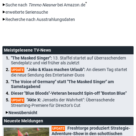
*
Suche nach
Timmo Niesner
bei Amazon.de
erweiterte Seriensuche
Recherche nach Ausstrahlungsdaten
Meistgelesene TV-News
"The Masked Singer":
13. Staffel startet auf überraschendem
Sendeplatz und viel früher als zuletzt
"Joko & Klaas machen Urlaub":
An diesem Tag startet
UPDATE
die neue Sendung des Entertainer-Duos
"The Voice of Germany" statt "The Masked Singer" am
Samstagabend
Dieser "Blue Bloods"-Veteran besucht Spin-off "Boston Blue"
"Akte X:
Jenseits der Wahrheit": Überraschende
UPDATE
Streaming-Premiere für Director's Cut
Newsübersicht
Neueste Meldungen
Freshtorge produziert Strategie-
UPDATE
Adventure-Show in den schottischen