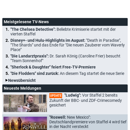
Meistgelesene TV-News
"The Chelsea Detective":
Beliebte Krimiserie startet mit der
vierten Staffel
Disney+- und Hulu-Highlights im August:
"Death in Paradise",
"The Shards" und das Ende für "Die neuen Zauberer vom Waverly
Place"
"Die Landarztpraxis":
Dr. Sarah König (Caroline Frier) besucht
"Team Sonnenhof"
"Sherlock & Daughter" feiert Free-TV-Premiere
"Die Flodders" sind zurück:
An diesem Tag startet die neue Serie
Newsübersicht
Neueste Meldungen
"Ludwig":
Vor Staffel 2 bereits
UPDATE
Zukunft der BBC- und ZDF-Crimecomedy
gesichert
"Roswell:
New Mexico":
Deutschlandpremiere von Staffel 4 wird tief
in der Nacht versteckt