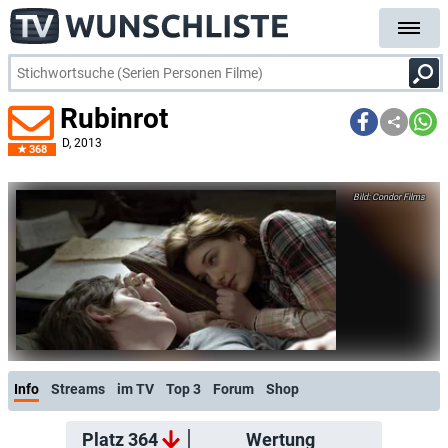
Rubinrot
D
, 2013
368
Condor Films
Info
Streams
im TV
Top 3
Forum
Shop
Platz 364
Wertung