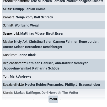
Produktionsfirma:
Tele München Fernseh Produktionsgesellschaft
Musik:
Philipp Fabian Kölmel
Kamera:
Sonja Rom
,
Ralf Schreck
Schnitt:
Wolfgang Weigl
Szenenbild:
Matthias Müsse
,
Birgit Esser
Maske:
Niciy Axt
,
Christina Baier
,
Carmen Fahrner
,
René Jordan
,
Anette Keiser
,
Bernadette Reschberger
Kostüme:
Janne Birck
Regieassistenz:
Kathleen Hänisch
,
Ann-Kathrin Schreyer
,
Jacqueline Winkel
,
Katharina Schöde
Ton:
Mark Andrews
Spezialeffekte:
Hector Robles Fernandez
,
Phillip J. Braunschober
Stunts:
Markus Daffinger
,
Dori Horvath
,
Tim Vetter
mehr
Distribution:
Concorde Filmverleih GmbH