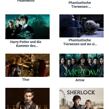
Feuerkelch
Phantastische
Tierwesen:
Grindelwalds
Verbrechen
Phantastische
Harry Potter und die
Tierwesen und wo sie
Kammer des
zu finden sind
Schreckens
Thor
Arrow