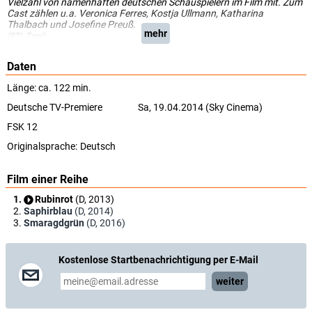
Vielzahl von namenhaften deutschen Schauspielern im Film mit. Zum
Cast zählen u.a. Veronica Ferres, Kostja Ullmann, Katharina
Thalbach und Josefine Preuß.
mehr
(RTL Zwei)
Daten
Länge: ca. 122 min.
Deutsche TV-Premiere
Sa, 19.04.2014 (Sky Cinema)
FSK 12
Originalsprache:
Deutsch
Film einer Reihe
Rubinrot
(D, 2013)
Saphirblau
(D, 2014)
Smaragdgrün
(D, 2016)
Kostenlose Startbenachrichtigung per E-Mail
weiter