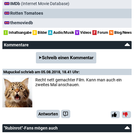
IMDb
(Internet Movie Database)
Rotten Tomatoes
themoviedb
I
Inhaltsangabe
B
Bilder
A
Audio/Musik
V
Videos
F
Forum
N
Blog/News
Kommentare
Schreib einen Kommentar
Mupuckel
schrieb am 05.08.2018, 18.41 Uhr:
Recht nett gemachter Film. Kann man auch ein
zweites Mal anschauen.
Antworten
"Rubinrot"-Fans mögen auch