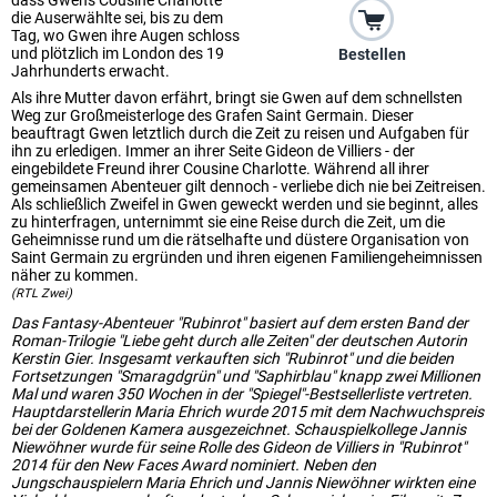
dass Gwens Cousine Charlotte
die Auserwählte sei, bis zu dem
Tag, wo Gwen ihre Augen schloss
und plötzlich im London des 19
Bestellen
Jahrhunderts erwacht.
Als ihre Mutter davon erfährt, bringt sie Gwen auf dem schnellsten
Weg zur Großmeisterloge des Grafen Saint Germain. Dieser
beauftragt Gwen letztlich durch die Zeit zu reisen und Aufgaben für
ihn zu erledigen. Immer an ihrer Seite Gideon de Villiers - der
eingebildete Freund ihrer Cousine Charlotte. Während all ihrer
gemeinsamen Abenteuer gilt dennoch - verliebe dich nie bei Zeitreisen.
Als schließlich Zweifel in Gwen geweckt werden und sie beginnt, alles
zu hinterfragen, unternimmt sie eine Reise durch die Zeit, um die
Geheimnisse rund um die rätselhafte und düstere Organisation von
Saint Germain zu ergründen und ihren eigenen Familiengeheimnissen
näher zu kommen.
(RTL Zwei)
Das Fantasy-Abenteuer "Rubinrot" basiert auf dem ersten Band der
Roman-Trilogie "Liebe geht durch alle Zeiten" der deutschen Autorin
Kerstin Gier. Insgesamt verkauften sich "Rubinrot" und die beiden
Fortsetzungen "Smaragdgrün" und "Saphirblau" knapp zwei Millionen
Mal und waren 350 Wochen in der "Spiegel"-Bestsellerliste vertreten.
Hauptdarstellerin Maria Ehrich wurde 2015 mit dem Nachwuchspreis
bei der Goldenen Kamera ausgezeichnet. Schauspielkollege Jannis
Niewöhner wurde für seine Rolle des Gideon de Villiers in "Rubinrot"
2014 für den New Faces Award nominiert. Neben den
Jungschauspielern Maria Ehrich und Jannis Niewöhner wirkten eine