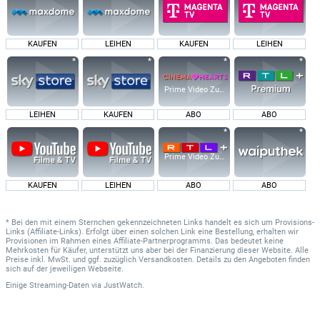
KAUFEN
LEIHEN
KAUFEN
LEIHEN
Prime Video Zusatz-Kanäle
LEIHEN
KAUFEN
ABO
ABO
Prime Video Zusatz-Kanäle
KAUFEN
LEIHEN
ABO
ABO
* Bei den mit einem Sternchen gekennzeichneten Links handelt es sich um Provisions-
Links (Affiliate-Links). Erfolgt über einen solchen Link eine Bestellung, erhalten wir
Provisionen im Rahmen eines Affiliate-Partnerprogramms. Das bedeutet keine
Mehrkosten für Käufer, unterstützt uns aber bei der Finanzierung dieser Website. Alle
Preise inkl. MwSt. und ggf. zuzüglich Versandkosten. Details zu den Angeboten finden
sich auf der jeweiligen Webseite.
Einige Streaming-Daten
via
JustWatch.