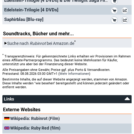
Edelstein-Trilogie [4 DVDs] & Die Twilight Saga Film Collection [5 DVDs]
*
Edelstein-Trilogie [4 DVDs]
*
Saphirblau [Blu-ray]
Soundtracks, Bücher und mehr...
*
Suche nach
Rubinrot
bei Amazon.de
*
Transparenzhinweis: Für gekennzeichnete Links erhalten wir Provisionen im Rahmen
eines Affiliate-Partnerprogramms. Das bedeutet keine Mehrkosten für Käufer,
unterstützt uns aber bei der Finanzierung dieser Website.
Alle Preisangaben ohne Gewähr, Preise ggf. plus Porto & Versandkosten.
Preisstand: 08.08.2026 03:00 GMT+1 (
Mehr Informationen
)
Bestimmte Inhalte, die auf dieser Website angezeigt werden, stammen von Amazon.
Diese Inhalte werden "wie besehen" bereitgestellt und können jederzeit geändert oder
entfernt werden.
Links
Externe Websites
Wikipedia: Rubinrot (Film)
Wikipedia: Ruby Red (film)