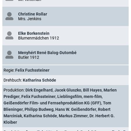
Christine Rollar
Mrs. Jenkins
Elke Borkenstein
Blumenmädchen 1912
Menyhért René Balog-Dutombé
Butler 1912
Regie:
Felix Fuchssteiner
Drehbuch:
Katharina Schöde
Produktion:
Dirk Engelhard
,
Jacek Gluszko
,
Bill Hayes
,
Marlen
Prediger
,
Felix Fuchssteiner
,
Lieblingsfilm
,
mem-film
,
Geißendörfer Film- und Fernsehproduktion KG (GFF)
,
Tom
Blieninger
,
Philipp Budweg
,
Hans W. Geißendörfer
,
Robert
Marciniak
,
Katharina Schöde
,
Markus Zimmer
,
Dr. Herbert G.
Kloiber