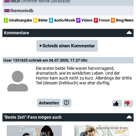
IMDb
(Internet Movie Database)
themoviedb
I
Inhaltsangabe
B
Bilder
A
Audio/Musik
V
Videos
F
Forum
N
Blog/News
Kommentare
Schreib einen Kommentar
User 1331625
schrieb am 04.07.2020, 17.27 Uhr:
Die ersten beide Teile waren hervorragend,
dramatisch, wie im wirklichen Leben. Und der
Humor kam auch nicht zu kurz. Allerdings der dritte
Teil (dessen Drehbuch) war eher dürftig.
Antworten
"Beste Zeit"-Fans mögen auch