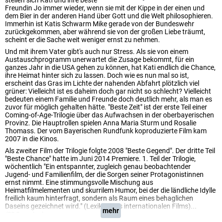
stellen sich Kati und ihre beste
Freundin Jo immer wieder, wenn sie mit der Kippe in der einen und
dem Bier in der anderen Hand über Gott und die Welt philosophieren.
Immerhin ist Katis Schwarm Mike gerade von der Bundeswehr
zurückgekommen, aber während sie von der großen Liebe träumt,
scheint er die Sache weit weniger ernst zu nehmen.
Und mit ihrem Vater gibt's auch nur Stress. Als sie von einem
Austauschprogramm unerwartet die Zusage bekommt, für ein
ganzes Jahr in die USA gehen zu können, hat Kati endlich die Chance,
ihre Heimat hinter sich zu lassen. Doch wie es nun mal so ist,
erscheint das Gras im Lichte der nahenden Abfahrt plötzlich viel
grüner: Vielleicht ist es daheim doch gar nicht so schlecht? Vielleicht
bedeuten einem Familie und Freunde doch deutlich mehr, als man es
zuvor für möglich gehalten hätte. "Beste Zeit" ist der erste Teil einer
Coming-of-Age-Trilogie über das Aufwachsen in der oberbayerischen
Provinz. Die Hauptrollen spielen Anna Maria Sturm und Rosalie
Thomass. Der vom Bayerischen Rundfunk koproduzierte Film kam
2007 in die Kinos.
Als zweiter Film der Trilogie folgte 2008 "Beste Gegend". Der dritte Teil
"Beste Chance" hatte im Juni 2014 Premiere. 1. Teil der Trilogie,
wöchentlich "Ein entspannter, zugleich genau beobachtender
Jugend- und Familienfilm, der die Sorgen seiner Protagonistinnen
ernst nimmt. Eine stimmungsvolle Mischung aus
Heimatfilmelementen und skurrilem Humor, bei der die ländliche Idylle
freilich kaum hinterfragt, sondern als Raum eines behaglichen
Daseins gezeichnet wird." (Lexikon des internationalen Films)...
mehr
(BR Fernsehen)