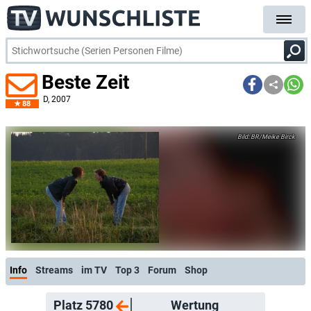
Beste Zeit
D
, 2007
88
BR/Meike Birck
Info
Streams
im TV
Top 3
Forum
Shop
Platz 5780
Wertung