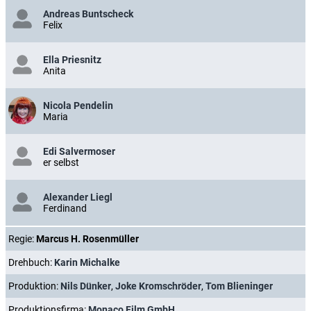
Andreas Buntscheck
Felix
Ella Priesnitz
Anita
Nicola Pendelin
Maria
Edi Salvermoser
er selbst
Alexander Liegl
Ferdinand
Regie:
Marcus H. Rosenmüller
Drehbuch:
Karin Michalke
Produktion:
Nils Dünker
,
Joke Kromschröder
,
Tom Blieninger
Produktionsfirma:
Monaco Film GmbH