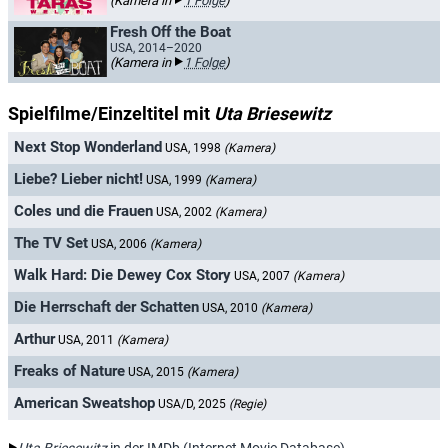
(Kamera in
1 Folge
)
Fresh Off the Boat
USA, 2014–2020
(Kamera in
1 Folge
)
Spielfilme/Einzeltitel mit
Uta Briesewitz
Next Stop Wonderland
USA, 1998
(Kamera)
Liebe? Lieber nicht!
USA, 1999
(Kamera)
Coles und die Frauen
USA, 2002
(Kamera)
The TV Set
USA, 2006
(Kamera)
Walk Hard: Die Dewey Cox Story
USA, 2007
(Kamera)
Die Herrschaft der Schatten
USA, 2010
(Kamera)
Arthur
USA, 2011
(Kamera)
Freaks of Nature
USA, 2015
(Kamera)
American Sweatshop
USA/D, 2025
(Regie)