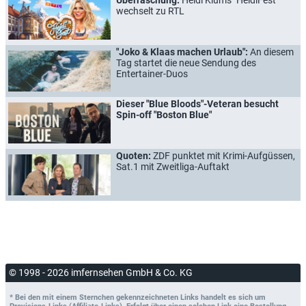
wechselt zu RTL
"Joko & Klaas machen Urlaub":
An diesem
Tag startet die neue Sendung des
Entertainer-Duos
Dieser "Blue Bloods"-Veteran besucht
Spin-off "Boston Blue"
Quoten:
ZDF punktet mit Krimi-Aufgüssen,
Sat.1 mit Zweitliga-Auftakt
© 1998 - 2026 imfernsehen GmbH & Co. KG
* Bei den mit einem Sternchen gekennzeichneten Links handelt es sich um