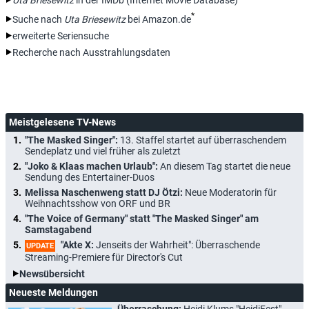
Uta Briesewitz
in der IMDb (Internet Movie Database)
*
Suche nach
Uta Briesewitz
bei Amazon.de
erweiterte Seriensuche
Recherche nach Ausstrahlungsdaten
Meistgelesene TV-News
"The Masked Singer":
13. Staffel startet auf überraschendem
Sendeplatz und viel früher als zuletzt
"Joko & Klaas machen Urlaub":
An diesem Tag startet die neue
Sendung des Entertainer-Duos
Melissa Naschenweng statt DJ Ötzi:
Neue Moderatorin für
Weihnachtsshow von ORF und BR
"The Voice of Germany" statt "The Masked Singer" am
Samstagabend
"Akte X:
Jenseits der Wahrheit": Überraschende
UPDATE
Streaming-Premiere für Director's Cut
Newsübersicht
Neueste Meldungen
Überraschung:
Heidi Klums "HeidiFest"