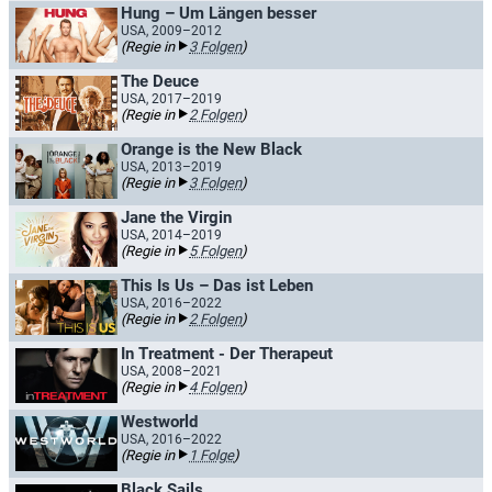
Hung – Um Längen besser
USA, 2009–2012
(Regie in
3 Folgen
)
The Deuce
USA, 2017–2019
(Regie in
2 Folgen
)
Orange is the New Black
USA, 2013–2019
(Regie in
3 Folgen
)
Jane the Virgin
USA, 2014–2019
(Regie in
5 Folgen
)
This Is Us – Das ist Leben
USA, 2016–2022
(Regie in
2 Folgen
)
In Treatment - Der Therapeut
USA, 2008–2021
(Regie in
4 Folgen
)
Westworld
USA, 2016–2022
(Regie in
1 Folge
)
Black Sails