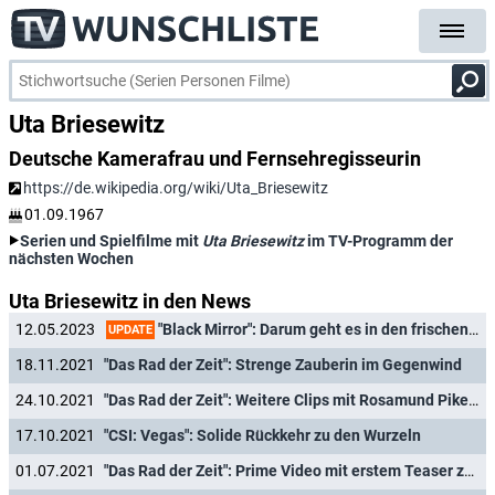
Uta Briesewitz
Deutsche Kamerafrau und Fernsehregisseurin
https://de.wikipedia.org/wiki/Uta_Briesewitz
01.09.1967
Serien und Spielfilme mit
Uta Briesewitz
im TV-Programm der
nächsten Wochen
Uta Briesewitz in den News
"Black Mirror": Darum geht es in den frischen Episoden der sechsten Staffel
12.05.2023
UPDATE
18.11.2021
"Das Rad der Zeit": Strenge Zauberin im Gegenwind
24.10.2021
"Das Rad der Zeit": Weitere Clips mit Rosamund Pike zur Amazon-Fantasyserie
17.10.2021
"CSI: Vegas": Solide Rückkehr zu den Wurzeln
01.07.2021
"Das Rad der Zeit": Prime Video mit erstem Teaser zum Serienstart