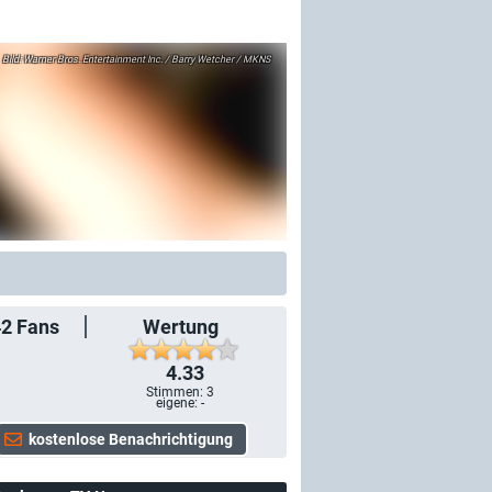
Warner Bros. Entertainment Inc. / Barry Wetcher / MKNS
42
Fans
Wertung
4.33
Stimmen:
3
eigene: -