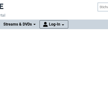
tal
Streams & DVDs
Log-In