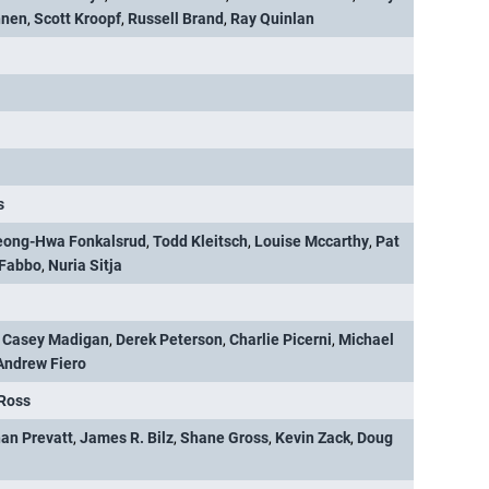
nnen
,
Scott Kroopf
,
Russell Brand
,
Ray Quinlan
s
eong-Hwa Fonkalsrud
,
Todd Kleitsch
,
Louise Mccarthy
,
Pat
 Fabbo
,
Nuria Sitja
,
Casey Madigan
,
Derek Peterson
,
Charlie Picerni
,
Michael
Andrew Fiero
 Ross
an Prevatt
,
James R. Bilz
,
Shane Gross
,
Kevin Zack
,
Doug