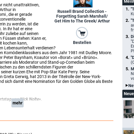
Meis
r nicht unattraktiven,
"
Arthur in
Russell Brand Collection -
K
i , die er gerade
Forgetting Sarah Marshall/
konventionelle
"
Get Him to The Greek/ Arthur
erin zu werden, ist die
a
 In ihr hat er eine
f
hr zuliebe auf seinen
D
n Füssen stehen: Kann er,
"
Bestellen
it kochen kann,
E
nen Lebensunterhalt verdienen?
P
en Komödienklassikers aus dem Jahr 1981 mit Dudley Moore.
ker Peter Baynham, Koautor von «Borat» und «Brüno».
"
 Karriere als Moderator und Stand-up-Comedian beim
(
schen zu den schillerndsten Figuren der
M
 seiner kurzen Ehe mit Pop-Star Kate Perry. Seine
N
 Greta Gerwig, hat 2013 in der Titelrolle der New-York-
v
 sich damit eine Nomination für den Golden Globe als Beste
Ne
Neue
rtstag von Nick Nolte».
mehr