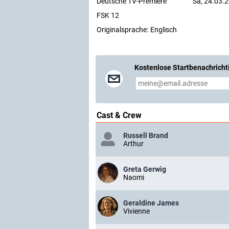
Deutsche TV-Premiere
Sa, 24.03.
FSK 12
Originalsprache:
Englisch
Kostenlose Startbenachricht
Cast & Crew
Russell Brand
Arthur
Greta Gerwig
Naomi
Geraldine James
Vivienne