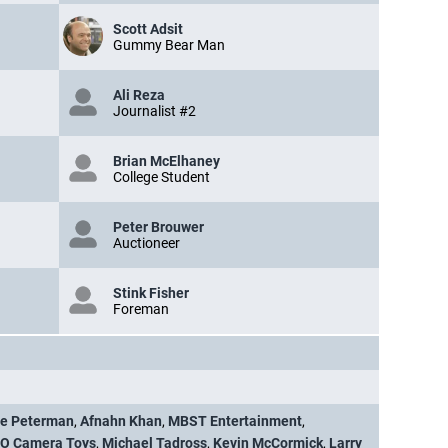
Scott Adsit
Gummy Bear Man
Ali Reza
Journalist #2
Brian McElhaney
College Student
Peter Brouwer
Auctioneer
Stink Fisher
Foreman
le Peterman
,
Afnahn Khan
,
MBST Entertainment
,
O Camera Toys
,
Michael Tadross
,
Kevin McCormick
,
Larry