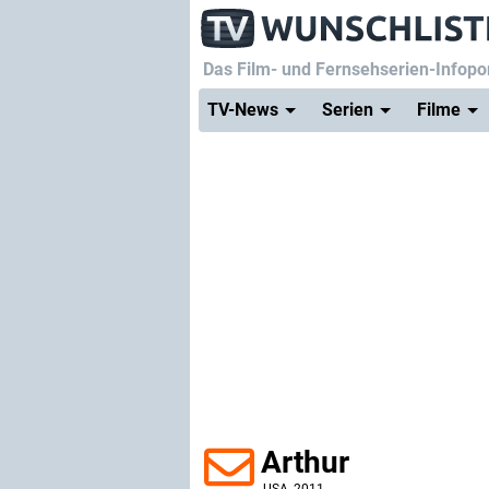
Das Film- und Fernsehserien-Infopor
TV-News
Serien
Filme
Arthur