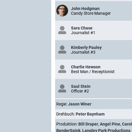
John Hodgman
Candy Store Manager
Sara Chase
Journalist #1
Kimberly Pauley
Journalist #3
Charlie Hewson
Best Man / Receptionist
Saul Stein
Officer #2
Regie:
Jason Winer
Drehbuch:
Peter Baynham
Produktion:
Bill Draper
,
Angel Pine
,
Caro
BenderSpink
,
Langley Park Productions
,