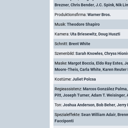
Brezner
,
Chris Bender
,
J.C. Spink
,
Nik Li
Produktionsfirma:
Warner Bros.
Musik:
Theodore Shapiro
Kamera:
Uta Briesewitz
,
Doug Huszti
Schnitt:
Brent White
Szenenbild:
Sarah Knowles
,
Chryss Hioni
Maske:
Margot Boccia
,
Eldo Ray Estes
,
J
Moore-Theis
,
Carla White
,
Karen Reuter
Kostüme:
Juliet Polcsa
Regieassistenz:
Marcos González Palma
Pitt
,
Joseph Turner
,
Adam T. Weisinger
,
Ton:
Joshua Anderson
,
Bob Beher
,
Jerry
Spezialeffekte:
Sean William Adair
,
Brenn
Facciponti