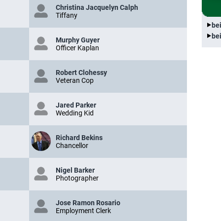
Christina Jacquelyn Calph
Tiffany
be
be
Murphy Guyer
Officer Kaplan
Robert Clohessy
Veteran Cop
Jared Parker
Wedding Kid
Richard Bekins
Chancellor
Nigel Barker
Photographer
Jose Ramon Rosario
Employment Clerk