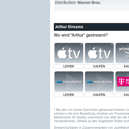
Distribution:
Warner Bros.
Choreographie:
John Carrafa
Arthur Streams
Wo wird "Arthur" gestreamt?
LEIHEN
KAUFEN
KA
LEIHEN
KAUFEN
KA
* Bei den mit einem Sternchen gekennzeichneten Links
solchen Link eine Bestellung, erhalten wir Provisi
Mehrkosten für Käufer, unterstützt uns aber bei der 
Versandkosten. Details zu den Angeboten finden sich
Streaming-Daten
in Zusammenarbeit mit
JustWatch