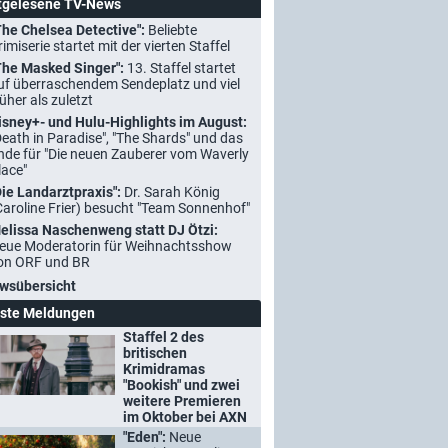
tgelesene TV-News
The Chelsea Detective":
Beliebte
rimiserie startet mit der vierten Staffel
The Masked Singer":
13. Staffel startet
uf überraschendem Sendeplatz und viel
rüher als zuletzt
isney+- und Hulu-Highlights im August:
Death in Paradise", "The Shards" und das
nde für "Die neuen Zauberer vom Waverly
lace"
Die Landarztpraxis":
Dr. Sarah König
Caroline Frier) besucht "Team Sonnenhof"
elissa Naschenweng statt DJ Ötzi:
eue Moderatorin für Weihnachtsshow
on ORF und BR
wsübersicht
ste Meldungen
Staffel 2 des
britischen
Krimidramas
"Bookish" und zwei
weitere Premieren
im Oktober bei AXN
"Eden":
Neue