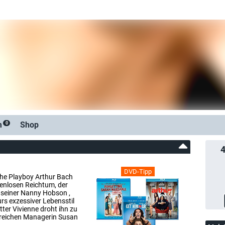
m
Shop
0
DVD-Tipp
iche Playboy Arthur Bach
enlosen Reichtum, der
e seiner Nanny Hobson ,
urs exzessiver Lebensstil
tter Vivienne droht ihn zu
lgreichen Managerin Susan