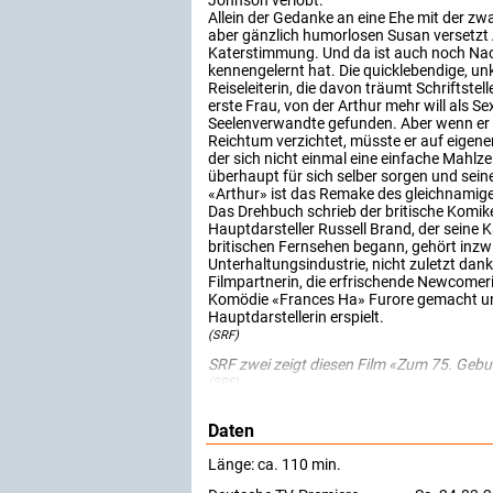
Johnson verlobt.
Allein der Gedanke an eine Ehe mit der zwa
aber gänzlich humorlosen Susan versetzt 
Katerstimmung. Und da ist auch noch Naom
kennengelernt hat. Die quicklebendige, un
Reiseleiterin, die davon träumt Schriftstell
erste Frau, von der Arthur mehr will als Sex.
Seelenverwandte gefunden. Aber wenn er i
Reichtum verzichtet, müsste er auf eigene
der sich nicht einmal eine einfache Mahlze
überhaupt für sich selber sorgen und sei
«Arthur» ist das Remake des gleichnamig
Das Drehbuch schrieb der britische Komi
Hauptdarsteller Russell Brand, der seine
britischen Fernsehen begann, gehört inzwi
Unterhaltungsindustrie, nicht zuletzt dank
Filmpartnerin, die erfrischende Newcomerin
Komödie «Frances Ha» Furore gemacht und
Hauptdarstellerin erspielt.
(SRF)
SRF zwei zeigt diesen Film «Zum 75. Gebu
(SRF)
Daten
Länge: ca. 110 min.