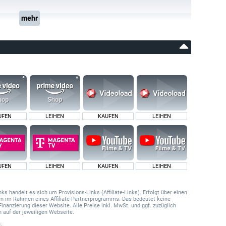
mehr
UFEN
LEIHEN
KAUFEN
LEIHEN
UFEN
LEIHEN
KAUFEN
LEIHEN
 handelt es sich um Provisions-Links (Affiliate-Links). Erfolgt über einen
onen im Rahmen eines Affiliate-Partnerprogramms. Das bedeutet keine
Finanzierung dieser Website. Alle Preise inkl. MwSt. und ggf. zuzüglich
 auf der jeweiligen Webseite.
.