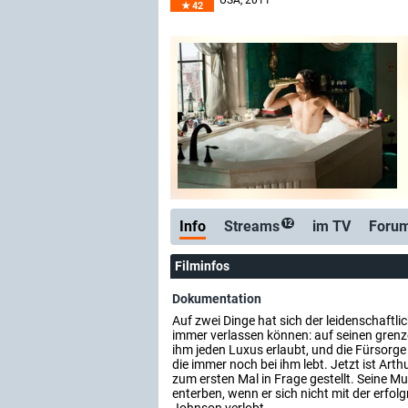
USA
, 2011
42
Info
Streams
im TV
Foru
12
Filminfos
Dokumentation
Auf zwei Dinge hat sich der leidenschaftl
immer verlassen können: auf seinen grenz
ihm jeden Luxus erlaubt, und die Fürsorg
die immer noch bei ihm lebt. Jetzt ist Arth
zum ersten Mal in Frage gestellt. Seine Mu
enterben, wenn er sich nicht mit der erfo