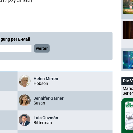
2012 (Sky Cinema)
igung per E-Mail
weiter
Helen Mirren
Die 
Hobson
Mario
Serie
Jennifer Garner
Susan
Luis Guzmán
Bitterman