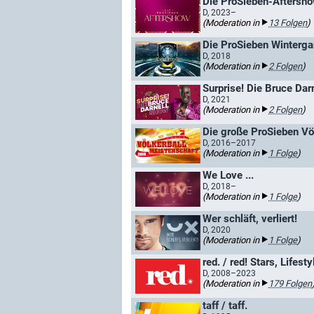
Die ProSieben-Aftersh
D, 2023–
(Moderation in
13 Folgen
)
Die ProSieben Winterg
D, 2018
(Moderation in
2 Folgen
)
Surprise! Die Bruce Dar
D, 2021
(Moderation in
2 Folgen
)
Die große ProSieben Vö
D, 2016–2017
(Moderation in
1 Folge
)
We Love ...
D, 2018–
(Moderation in
1 Folge
)
Wer schläft, verliert!
D, 2020
(Moderation in
1 Folge
)
red. / red! Stars, Lifest
D, 2008–2023
(Moderation in
179 Folgen
taff / taff.