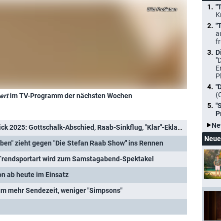
"
ProSieben
K
"
a
f
D
"
E
P
"
(
ert
im TV-Programm der nächsten Wochen
"
P
Ne
Deutscher TV-Jahresrückblick 2025: Gottschalk-Abschied, Raab-Sinkflug, "Klar"-Eklat und Wahl-TV XXL
Neue
ben" zieht gegen "Die Stefan Raab Show" ins Rennen
Trendsportart wird zum Samstagabend-Spektakel
on ab heute im Einsatz
äum mehr Sendezeit, weniger "Simpsons"