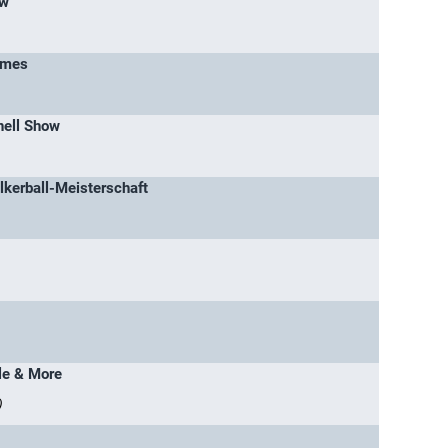
ow
ames
nell Show
lkerball-Meisterschaft
yle & More
)