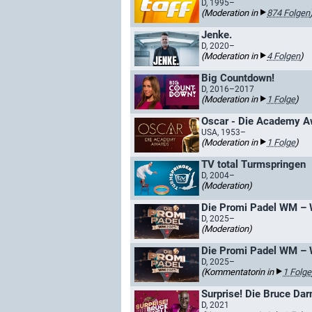
D, 1995–
(Moderation in
874 Folgen
Jenke.
D, 2020–
(Moderation in
4 Folgen
)
Big Countdown!
D, 2016–2017
(Moderation in
1 Folge
)
Oscar - Die Academy A
USA, 1953–
(Moderation in
1 Folge
)
TV total Turmspringen
D, 2004–
(Moderation)
Die Promi Padel WM – W
D, 2025–
(Moderation)
Die Promi Padel WM – W
D, 2025–
(Kommentatorin in
1 Folge
Surprise! Die Bruce Dar
D, 2021