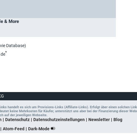
yle & More
ovie Database)
*
.de
KG
ks handelt es sich um Provisions-Links (Affiliate-Links). Erfolgt über einen solchen Link
tet keine Mehrkosten für Käufer, unterstützt uns aber bei der Finanzierung dieser Websit
ch auf der jeweiligen Webseite.
n
Datenschutz
Datenschutzeinstellungen
Newsletter
Blog
Atom-Feed
Dark-Mode