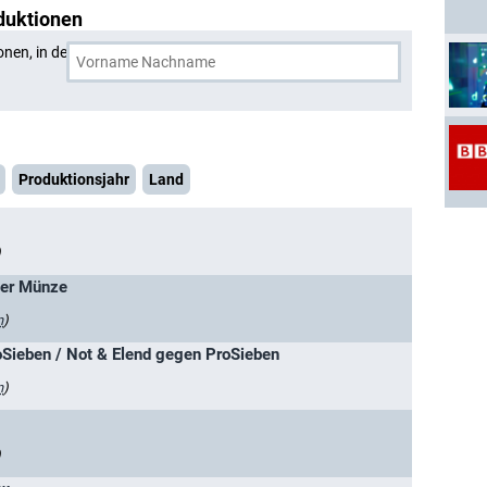
duktionen
onen, in denen
Viviane Geppert
und eine weitere Person
Produktionsjahr
Land
)
der Münze
n
)
Sieben / Not & Elend gegen ProSieben
n
)
)