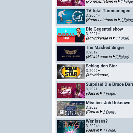
(Kommentatorin in
1 Folge
TV total Turmspringen
D, 2004–
(Kommentatorin in
1 Folge
Die Gegenteilshow
D, 2021–
(Mitwirkende in
1 Folge
)
The Masked Singer
D, 2019–
(Mitwirkende in
1 Folge
)
Schlag den Star
D, 2009–
(Mitwirkende)
Surprise! Die Bruce Dar
D, 2021
(Gast in
1 Folge
)
Mission: Job Unknown
D, 2023
(Gast in
1 Folge
)
Wer isses?
D, 2024–
(Gast in
1 Folge
)