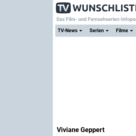
Das Film- und Fernsehserien-Infopor
TV-News
Serien
Filme
Viviane Geppert