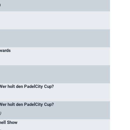
)
wards
er holt den PadelCity Cup?
er holt den PadelCity Cup?
)
nell Show