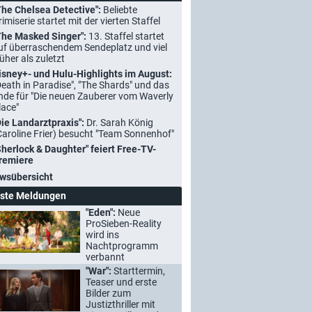
The Chelsea Detective":
Beliebte
rimiserie startet mit der vierten Staffel
The Masked Singer":
13. Staffel startet
uf überraschendem Sendeplatz und viel
rüher als zuletzt
isney+- und Hulu-Highlights im August:
Death in Paradise", "The Shards" und das
nde für "Die neuen Zauberer vom Waverly
lace"
Die Landarztpraxis":
Dr. Sarah König
Caroline Frier) besucht "Team Sonnenhof"
Sherlock & Daughter" feiert Free-TV-
remiere
wsübersicht
ste Meldungen
"Eden":
Neue
ProSieben-Reality
wird ins
Nachtprogramm
verbannt
"War":
Starttermin,
Teaser und erste
Bilder zum
Justizthriller mit