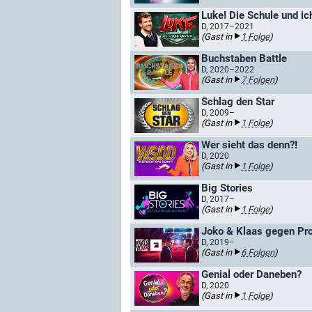
Luke! Die Schule und i
D, 2017–2021
(Gast in
1 Folge
)
Buchstaben Battle
D, 2020–2022
(Gast in
7 Folgen
)
Schlag den Star
D, 2009–
(Gast in
1 Folge
)
Wer sieht das denn?!
D, 2020
(Gast in
1 Folge
)
Big Stories
D, 2017–
(Gast in
1 Folge
)
Joko & Klaas gegen Pro
D, 2019–
(Gast in
6 Folgen
)
Genial oder Daneben?
D, 2020
(Gast in
1 Folge
)