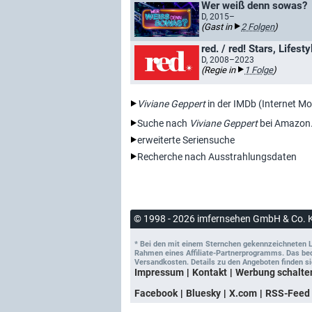
Wer weiß denn sowas?
D, 2015–
(Gast in
2 Folgen
)
red. / red! Stars, Lifest
D, 2008–2023
(Regie in
1 Folge
)
Viviane Geppert
in der IMDb (Internet M
Suche nach
Viviane Geppert
bei Amazon
erweiterte Seriensuche
Recherche nach Ausstrahlungsdaten
© 1998 - 2026 imfernsehen GmbH & Co. 
* Bei den mit einem Sternchen gekennzeichneten Lin
Rahmen eines Affiliate-Partnerprogramms. Das bedeu
Versandkosten. Details zu den Angeboten finden si
Impressum
Kontakt
Werbung schalte
Facebook
Bluesky
X.com
RSS-Feed