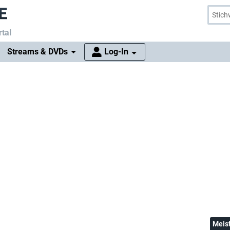
tal
Streams & DVDs
Log-In
Meis