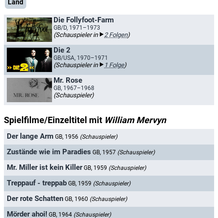
Land
Die Follyfoot-Farm
GB/D, 1971–1973
(Schauspieler in
2 Folgen
)
Die 2
GB/USA, 1970–1971
(Schauspieler in
1 Folge
)
Mr. Rose
GB, 1967–1968
(Schauspieler)
Spielfilme/Einzeltitel mit
William Mervyn
Der lange Arm
GB, 1956
(Schauspieler)
Zustände wie im Paradies
GB, 1957
(Schauspieler)
Mr. Miller ist kein Killer
GB, 1959
(Schauspieler)
Treppauf - treppab
GB, 1959
(Schauspieler)
Der rote Schatten
GB, 1960
(Schauspieler)
Mörder ahoi!
GB, 1964
(Schauspieler)